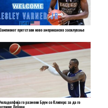
ампионот претстави ново американско засилување
иладелфија го размени Брум со Клиперс за да го
потпише Леброн