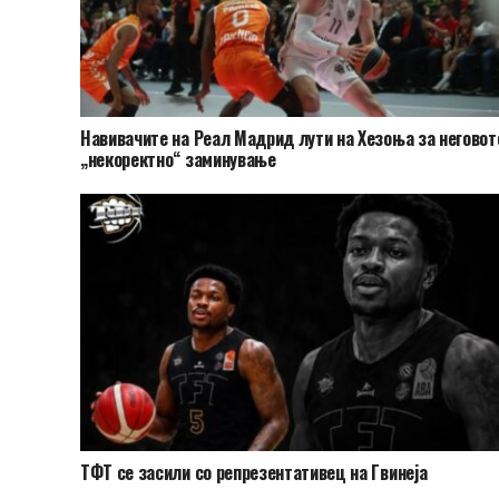
Навивачите на Реал Мадрид лути на Хезоња за неговот
„некоректно“ заминување
ТФТ се засили со репрезентативец на Гвинеја