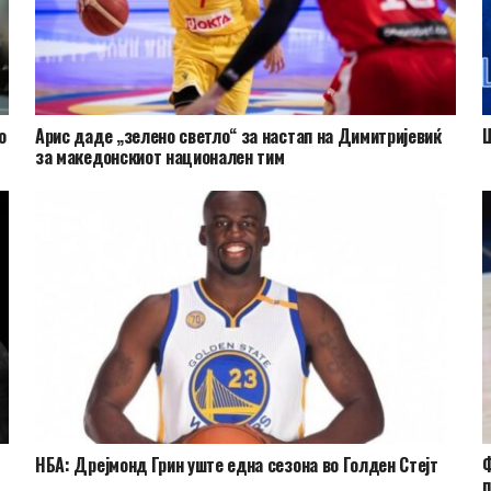
о
Арис даде „зелено светло“ за настап на Димитријевиќ
Ш
за македонскиот национален тим
НБА: Дрејмонд Грин уште една сезона во Голден Стејт
Ф