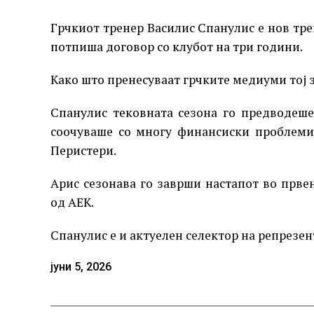
Грчкиот тренер Василис Спанулис е нов тре
потпиша договор со клубот на три години.
Како што пренесуваат грчките медиуми тој з
Спанулис тековната сезона го предводеше
соочуваше со многу финансиски проблеми.
Перистери.
Арис сезонава го заврши настапот во прве
од АЕК.
Спанулис е и актуелен селектор на репрезен
јуни 5, 2026