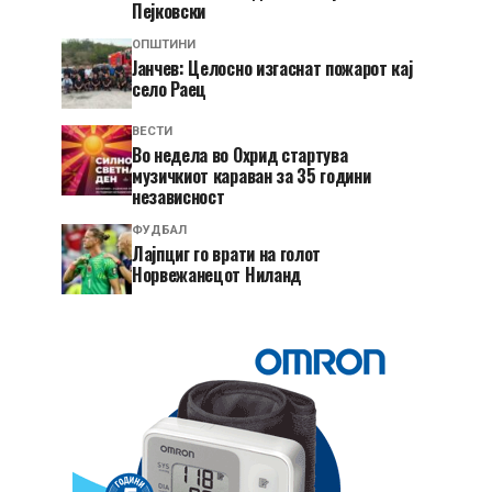
Пејковски
ОПШТИНИ
Јанчев: Целосно изгаснат пожарот кај
село Раец
ВЕСТИ
Во недела во Охрид стартува
музичкиот караван за 35 години
независност
ФУДБАЛ
Лајпциг го врати на голот
Норвежанецот Ниланд