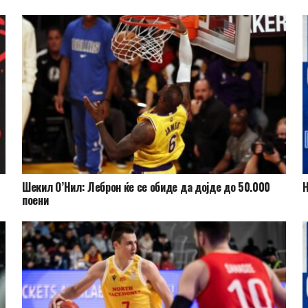
Шекил О’Нил: Леброн ќе се обиде да дојде до 50.000
Н
поени