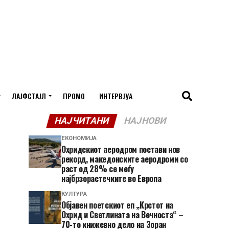
ЛАЈФСТАЈЛ
ПРОМО
ИНТЕРВЈУА
НАЈЧИТАНИ
НАЈНОВИ
ЕКОНОМИЈА
Охридскиот аеродром постави нов
рекорд, македонските аеродроми со
раст од 28% се меѓу
најбрзорастечките во Европа
КУЛТУРА
Објавен поетскиот еп „Крстот на
Охрид и Светлината на Вечноста“ –
70-то книжевно дело на Зоран