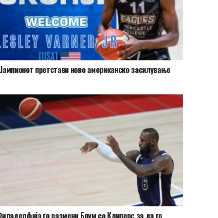
ампионот претстави ново американско засилување
иладелфија го размени Брум со Клиперс за да го