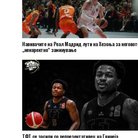
Навивачите на Реал Мадрид лути на Хезоња за неговот
„некоректно“ заминување
ТФТ се засили со репрезентативец на Гвинеја