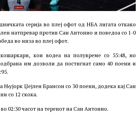
дничката серија во плеј офот од НБА лигата откако
ален натпревар против Сан Антонио и поведоа со 1-0
обеда во низа во плеј офот.
ошаркари, кои водеа на полувреме со 55:48, но
 одбрана им дозволи да постигнат само 40 поени и
95.
 Њујорк Џејлен Брансон со 30 поени, додека кај Сан
и со 12 скока.
во 02:30 часот на теренот на Сан Антонио.