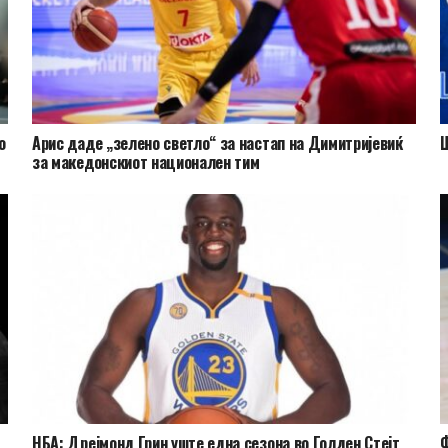
о
Арис даде „зелено светло“ за настап на Димитријевиќ
Ш
за македонскиот национален тим
НБА: Дрејмонд Грин уште една сезона во Голден Стејт
Ф