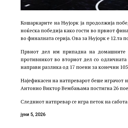
Кошаркарите на Њујорк ја продолжија побе
ноќеска победија како гости во првиот фин
во финалната серија. Ова за Њујорк е 12.та п
Првиот дел им припадна на домашните к
противникот во вториот дел со одличната
направи разлика од 17 поени за конечни 105:
Најефикасен на натпреварот беше играчот на
Антонио Виктор Вембањама постигна 26 поен
Следниот натпревар се игра петок на сабота 
јуни 5, 2026