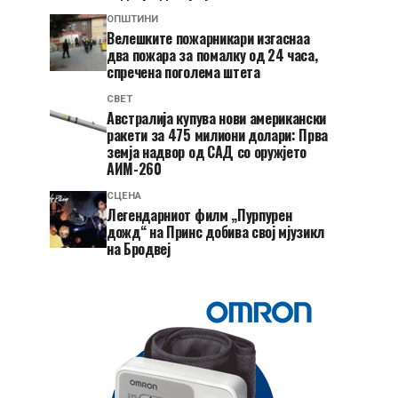
ОПШТИНИ
Велешките пожарникари изгаснаа
два пожара за помалку од 24 часа,
спречена поголема штета
СВЕТ
Австралија купува нови американски
ракети за 475 милиони долари: Прва
земја надвор од САД со оружјето
АИМ-260
СЦЕНА
Легендарниот филм „Пурпурен
дожд“ на Принс добива свој мјузикл
на Бродвеј