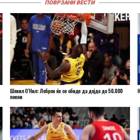
ПОВРЗАНИ ВЕСТИ
Шекил О’Нил: Леброн ќе се обиде да дојде до 50.000
Н
поени