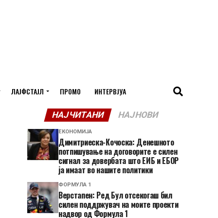
ЛАЈФСТАЈЛ
ПРОМО
ИНТЕРВЈУА
НАЈЧИТАНИ
НАЈНОВИ
ЕКОНОМИЈА
Димитриеска-Кочоска: Денешното
потпишување на договорите е силен
сигнал за довербата што ЕИБ и ЕБОР
ја имаат во нашите политики
ФОРМУЛА 1
Верстапен: Ред Бул отсекогаш бил
силен поддржувач на моите проекти
надвор од Формула 1