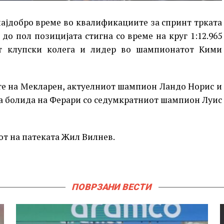
најдобро време во квалификациите за спринт трката
до пол позицијата стигна со време на круг 1:12.965
от клупски колега и лидер во шампионатот Кими
ите на Мекларен, актуелниот шампион Ландо Норис и
ата болида на Ферари со седумкратниот шампион Луис
сот на патеката Жил Вилнев.
ПОВРЗАНИ ВЕСТИ