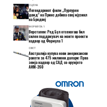
СЦЕНА
Легендарниот филм „Пурпурен
дожд“ на Принс добива свој мјузикл
на Бродвеј
ФОРМУЛА 1
Верстапен: Ред Бул отсекогаш бил
силен поддржувач на моите проекти
надвор од Формула 1
СВЕТ
Австралија купува нови американски
ракети за 475 милиони долари: Прва
земја надвор од САД со оружјето
АИМ-260