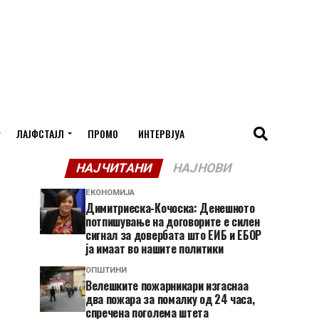
ЛАЈФСТАЈЛ
ПРОМО
ИНТЕРВЈУА
НАЈЧИТАНИ
НАЈНОВИ
ЕКОНОМИЈА
Димитриеска-Кочоска: Денешното
потпишување на договорите е силен
сигнал за довербата што ЕИБ и ЕБОР
ја имаат во нашите политики
ОПШТИНИ
Велешките пожарникари изгаснаа
два пожара за помалку од 24 часа,
спречена поголема штета