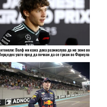
нтонели: Волф ми кажа дека размислува да ме земе во
ерцедес уште пред да почнам да се тркам во Формула
2