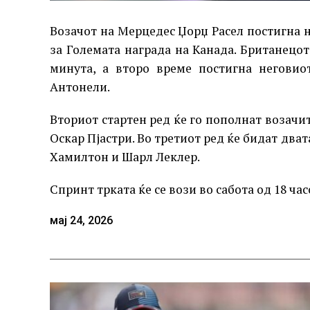
Возачот на Мерцедес Џорџ Расел постигна 
за Големата награда на Канада. Британецот 
минута, а второ време постигна негови
Антонели.
Вториот стартен ред ќе го пополнат возач
Оскар Пјастри. Во третиот ред ќе бидат дв
Хамилтон и Шарл Леклер.
Спринт трката ќе се вози во сабота од 18 ча
мај 24, 2026