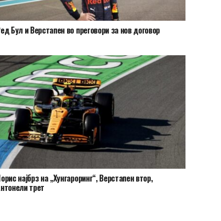
ед Бул и Верстапен во преговори за нов договор
орис најбрз на „Хунгароринг“, Верстапен втор,
нтонели трет