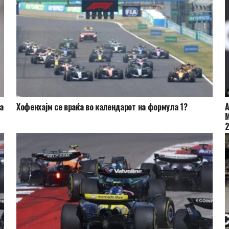
а
Хофенхајм се враќа во календарот на формула 1?
А
М