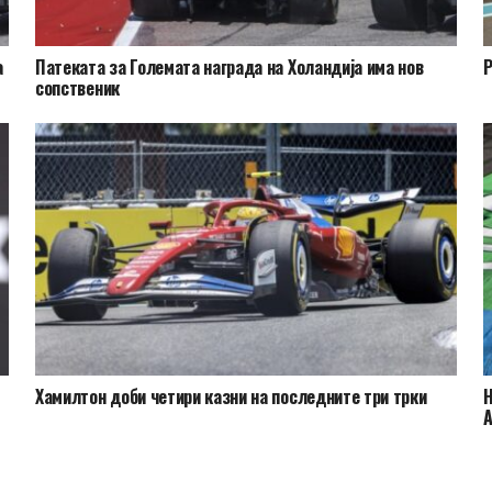
а
Патеката за Големата награда на Холандија има нов
Р
сопственик
Хамилтон доби четири казни на последните три трки
Н
А