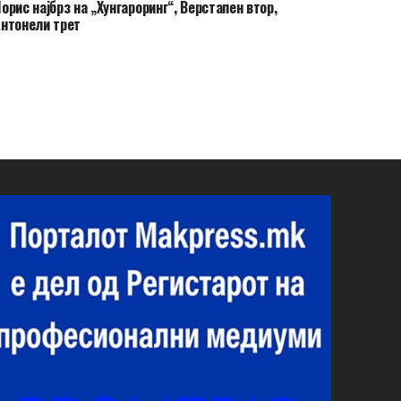
орис најбрз на „Хунгароринг“, Верстапен втор,
нтонели трет