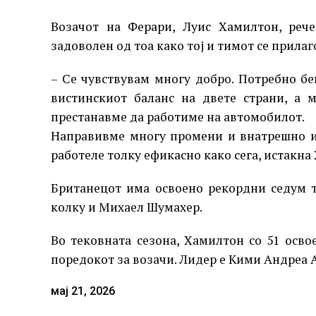
Возачот на Ферари, Луис Хамилтон, рече
задоволен од тоа како тој и тимот се прила
– Се чувствувам многу добро. Потребно б
вистинскиот баланс на двете страни, а 
престанавме да работиме на автомобилот.
Направивме многу промени и внатрешно и
работеле толку ефикасно како сега, истакна
Британецот има освоено рекордни седум т
колку и Михаел Шумахер.
Во тековната сезона, Хамилтон со 51 осво
поредокот за возачи. Лидер е Кими Андреа А
мај 21, 2026