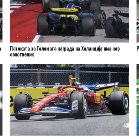
а
Патеката за Големата награда на Холандија има нов
Р
сопственик