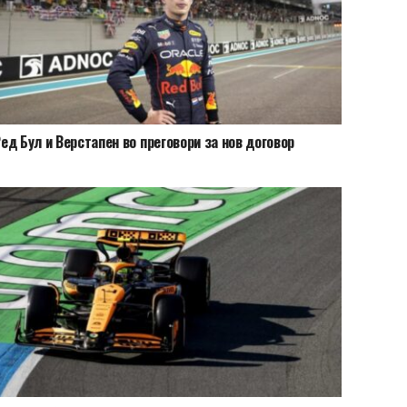
ед Бул и Верстапен во преговори за нов договор