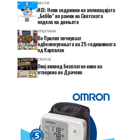
ВЕСТИ
ИЈЗ: Нови содржини на апликацијата
„Беббо“ во рамки на Светската
недела на доењето
ОПШТИНИ
Во Прилеп почнуваат
одбележувањата на 25-годишнината
од Карпалак
СКОПЈЕ
​Овој викенд бесплатно кино на
отворено во Драчево