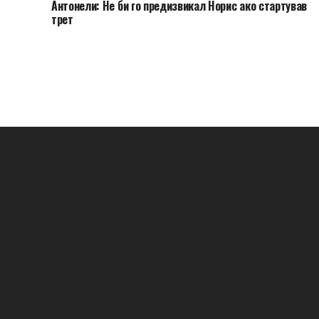
Антонели: Не би го предизвикал Норис ако стартував
трет