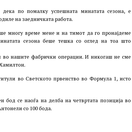
 дека по помалку успешната минатата сезона, е
годиле на заедничката работа.
еше многу време мене и на тимот да го пронајдеме
минатата сезона беше тешка со оглед на тоа што
 во нашите фабрички операции. И никогаш не сме
 Хамилтон.
итули во Светското првенство во Формула 1, исто
ен бод се наоѓа на делба на четвртата позиција во
нтонели со 100 бода.