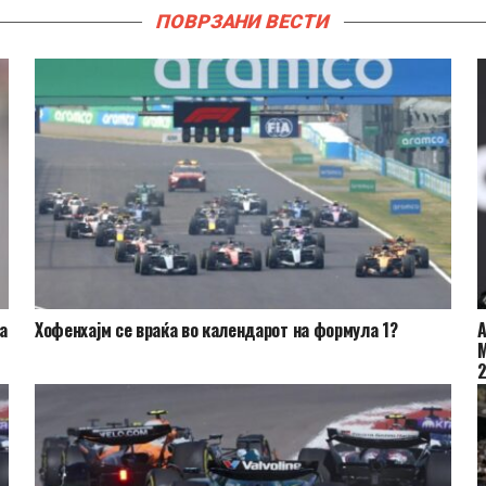
ПОВРЗАНИ ВЕСТИ
а
Хофенхајм се враќа во календарот на формула 1?
А
М