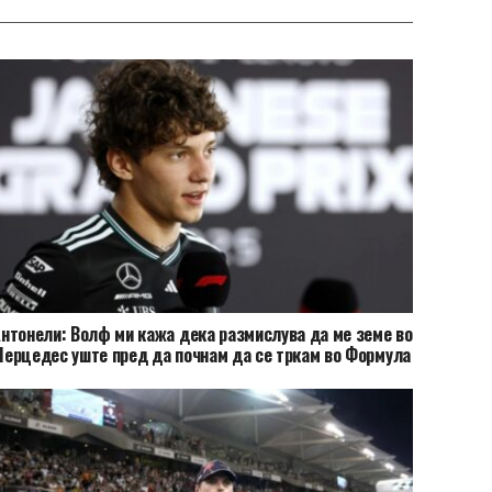
нтонели: Волф ми кажа дека размислува да ме земе во
ерцедес уште пред да почнам да се тркам во Формула
2