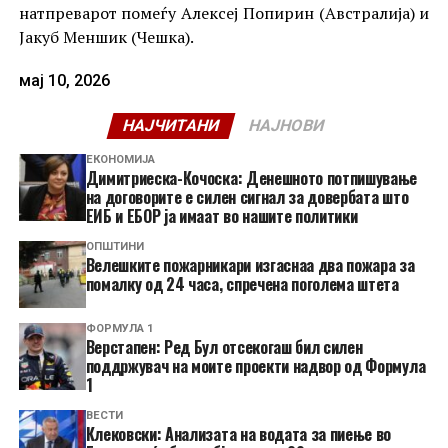
натпреварот помеѓу Алексеј Попирин (Австралија) и
Јакуб Меншик (Чешка).
мај 10, 2026
НАЈЧИТАНИ
НАЈНОВИ
ЕКОНОМИЈА
Димитриеска-Кочоска: Денешното потпишување
на договорите е силен сигнал за довербата што
ЕИБ и ЕБОР ја имаат во нашите политики
ОПШТИНИ
Велешките пожарникари изгаснаа два пожара за
помалку од 24 часа, спречена поголема штета
ФОРМУЛА 1
Верстапен: Ред Бул отсекогаш бил силен
поддржувач на моите проекти надвор од Формула
1
ВЕСТИ
Клековски: Анализата на водата за пиење во