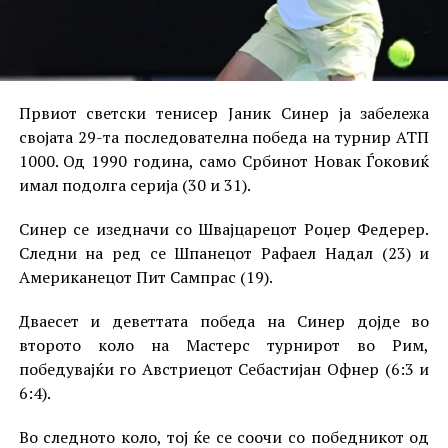
Првиот светски тенисер Јаник Синер ја забележа
својата 29-та последователна победа на турнир АТП
1000. Од 1990 година, само Србинот Новак Ѓоковиќ
имал подолга серија (30 и 31).
Синер се изедначи со Швајцарецот Роџер Федерер.
Следни на ред се Шпанецот Рафаел Надал (23) и
Американецот Пит Сампрас (19).
Дваесет и деветтата победа на Синер дојде во
второто коло на Мастерс турнирот во Рим,
победувајќи го Австриецот Себастијан Офнер (6:3 и
6:4).
Во следното коло, тој ќе се соочи со победникот од