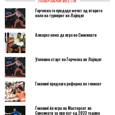
ПОВРЗАНИ ВЕСТИ
Ѓорческа го предаде мечот од второто
коло на турнирот во Лајпциг
Алкараз нема да игра во Синсинати
Успешен старт на Ѓорческа во Лајпциг
Ѓоковиќ предлага реформа во тенисот
Ѓоковиќ ќе игра на Мастерсот во
Синсинати за прв пат од 2023 година