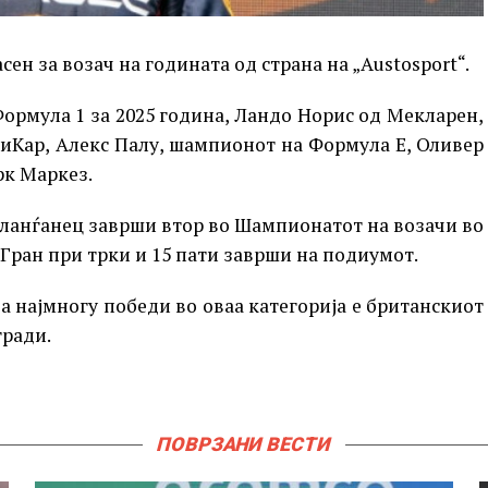
сен за возач на годината од страна на „Austosport“.
Формула 1 за 2025 година, Ландо Норис од Мекларен,
диКар, Алекс Палу, шампионот на Формула Е, Оливер
рк Маркез.
Холанѓанец заврши втор во Шампионатот на возачи во
 Гран при трки и 15 пати заврши на подиумот.
за најмногу победи во оваа категорија е британскиот
гради.
ПОВРЗАНИ ВЕСТИ