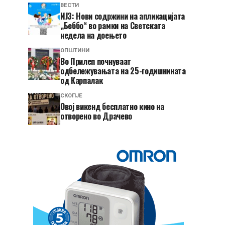
ВЕСТИ
ИЈЗ: Нови содржини на апликацијата
„Беббо“ во рамки на Светската
недела на доењето
ОПШТИНИ
Во Прилеп почнуваат
одбележувањата на 25-годишнината
од Карпалак
СКОПЈЕ
​Овој викенд бесплатно кино на
отворено во Драчево