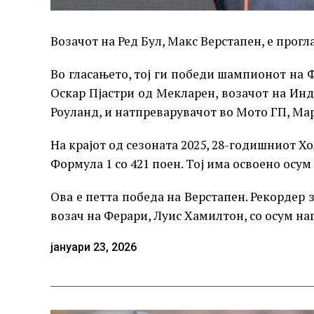
Возачот на Ред Бул, Макс Верстапен, е прогла
Во гласањето, тој ги победи шампионот на 
Оскар Пјастри од Мекларен, возачот на Ин
Роуланд, и натпреварувачот во Мото ГП, Ма
На крајот од сезоната 2025, 28-годишниот 
Формула 1 со 421 поен. Тој има освоено осум
Ова е петта победа на Верстапен. Рекордер 
возач на Ферари, Луис Хамилтон, со осум на
јануари 23, 2026