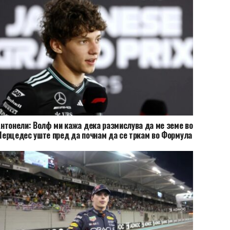
нтонели: Волф ми кажа дека размислува да ме земе во
ерцедес уште пред да почнам да се тркам во Формула
2