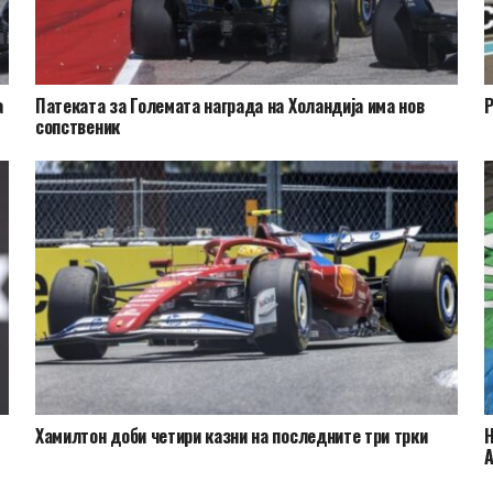
а
Патеката за Големата награда на Холандија има нов
Р
сопственик
Хамилтон доби четири казни на последните три трки
Н
А