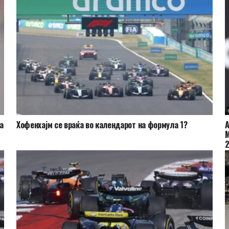
а
Хофенхајм се враќа во календарот на формула 1?
А
М