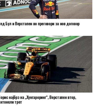
ед Бул и Верстапен во преговори за нов договор
орис најбрз на „Хунгароринг“, Верстапен втор,
нтонели трет