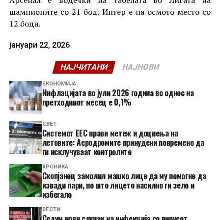
Арсенал е водечки на табелата во Лигата на
шампионите со 21 бод. Интер е на осмото место со
12 бода.
јануари 22, 2026
НАЈЧИТАНИ
НАЈНОВИ
ЕКОНОМИЈА
Инфлацијата во јули 2026 година во однос на
претходниот месец е 0,1%
СВЕТ
Системот ЕЕС прави метеж и доцнења на
летовите: Аеродромите принудени повремено да
ги исклучуваат контролите
ХРОНИКА
Скопјанец замолил машко лице да му помогне да
извади пари, по што лицето насилно ги зело и
избегало
ВЕСТИ
Седум нови случаи на инфекција со вирусот