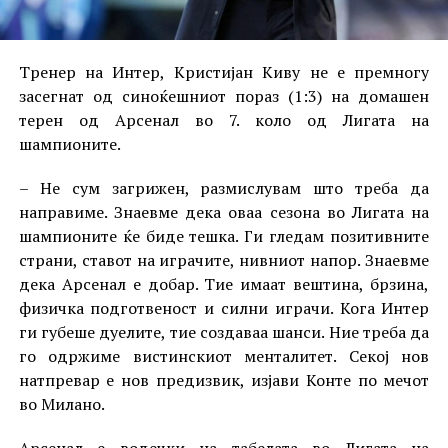
Тренер на Интер, Кристијан Киву не е премногу
засегнат од синоќешниот пораз (1:3) на домашен
терен од Арсенал во 7. коло од Лигата на
шампионите.
– Не сум загрижен, размислувам што треба да
направиме. Знаевме дека оваа сезона во Лигата на
шампионите ќе биде тешка. Ги гледам позитивните
страни, ставот на играчите, нивниот напор. Знаевме
дека Арсенал е добар. Тие имаат вештина, брзина,
физичка подготвеност и силни играчи. Кога Интер
ги губеше дуелите, тие создаваа шанси. Ние треба да
го одржиме вистинскиот менталитет. Секој нов
натпревар е нов предизвик, изјави Конте по мечот
во Милано.