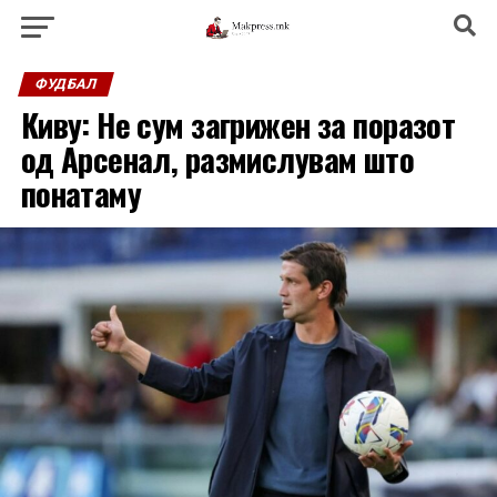
ФУДБАЛ
Киву: Не сум загрижен за поразот
од Арсенал, размислувам што
понатаму