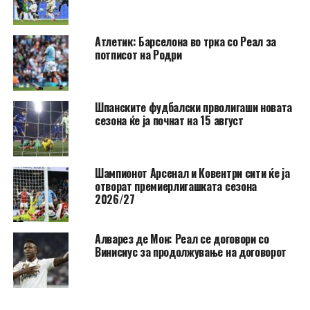
Атлетик: Барселона во трка со Реал за
потписот на Родри
Шпанските фудбалски прволигаши новата
сезона ќе ја почнат на 15 август
Шампионот Арсенал и Ковентри сити ќе ја
отворат премиерлигашката сезона
2026/27
Алварез де Мон: Реал се договори со
Винисиус за продолжување на договорот