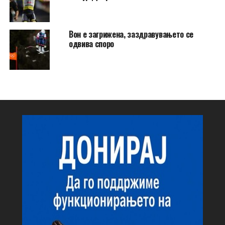
Вон е загрижена, заздравувањето се
одвива споро