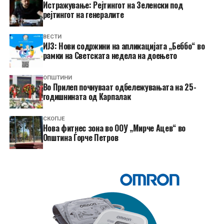
Истражување: Рејтингот на Зеленски под
рејтингот на генералите
ВЕСТИ
ИЈЗ: Нови содржини на апликацијата „Беббо“ во
рамки на Светската недела на доењето
ОПШТИНИ
Во Прилеп почнуваат одбележувањата на 25-
годишнината од Карпалак
СКОПЈЕ
Нова фитнес зона во ООУ „Мирче Ацев“ во
Општина Ѓорче Петров