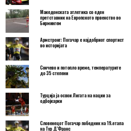
Македонската атлетика со еден
претставник на Европското првенство во
Бирмингем
Армстронг: Погачар е најдобриот спортист
во историјата
Сончево и потопло време, температурите
до 35 степени
Турција ја освои Лигата на нации за
одбојкарки
Словенецот Погачар победник на 19.етапа
на Тур Д’Франс