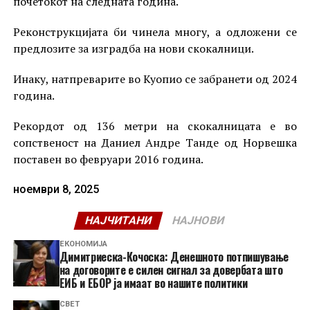
почетокот на следната година.
Реконструкцијата би чинела многу, а одложени се
предлозите за изградба на нови скокалници.
Инаку, натпреварите во Куопио се забранети од 2024
година.
Рекордот од 136 метри на скокалницата е во
сопственост на Даниел Андре Танде од Норвешка
поставен во февруари 2016 година.
ноември 8, 2025
НАЈЧИТАНИ
НАЈНОВИ
ЕКОНОМИЈА
Димитриеска-Кочоска: Денешното потпишување
на договорите е силен сигнал за довербата што
ЕИБ и ЕБОР ја имаат во нашите политики
СВЕТ