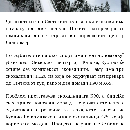
До почетокот на Светскиот куп во ски скокови има
помалку од две недели. Првите натпревари се
планирани да се одржат во норвешкиот центар
Лилехамер.
Но, љубителите на овој спорт има и една „помалку“
убава вест. Зимскиот центар од Финска, Куопио ќе
остане без комплексот скокалници. Таму има три
скокалници: К120 на која се одржуваат натпревари
од Светскиот куп, како и две помали К90 и К65.
Проблем претставува скокалницата К90, а бидејќи
сите три се поврзани мора да се урнат сите и тоа е
единственото решение за локалните власти на
Куопио. Во комплексот има и скокалница К25, која ја
користеа само деца. Процесот на уривање ќе биде на