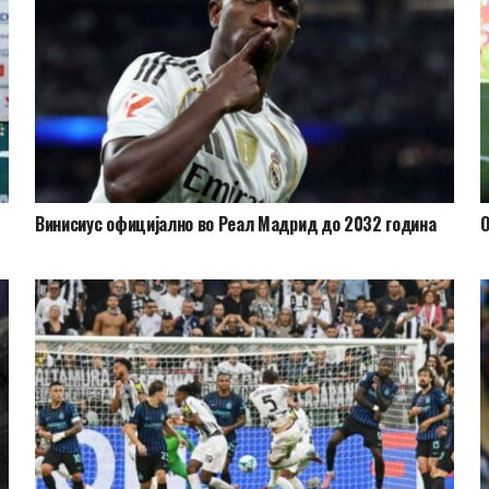
Винисиус официјално во Реал Мадрид до 2032 година
О