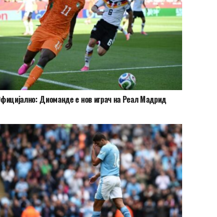
фицијално: Диоманде е нов играч на Реал Мадрид