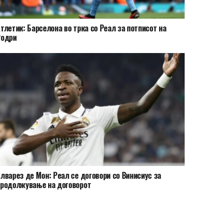
тлетик: Барселона во трка со Реал за потписот на
Родри
лварез де Мон: Реал се договори со Винисиус за
родолжување на договорот