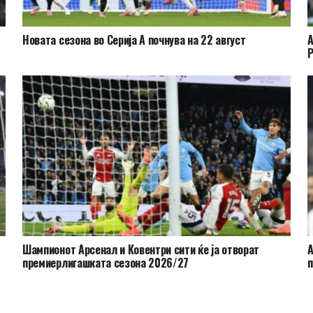
Новата сезона во Серија А почнува на 22 август
А
Шампионот Арсенал и Ковентри сити ќе ја отворат
А
премиерлигашката сезона 2026/27
п