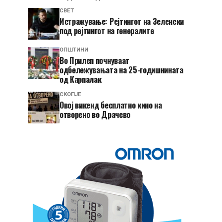
СВЕТ
Истражување: Рејтингот на Зеленски
под рејтингот на генералите
ОПШТИНИ
Во Прилеп почнуваат
одбележувањата на 25-годишнината
од Карпалак
СКОПЈЕ
​Овој викенд бесплатно кино на
отворено во Драчево