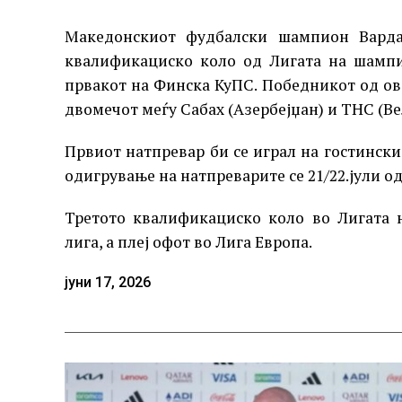
Македонскиот фудбалски шампион Варда
квалификациско коло од Лигата на шампи
првакот на Финска КуПС. Победникот од ово
двомечот меѓу Сабах (Азербејџан) и ТНС (Ве
Првиот натпревар би се играл на гостински
одигрување на натпреварите се 21/22.јули од
Третото квалификациско коло во Лигата 
лига, а плеј офот во Лига Европа.
јуни 17, 2026