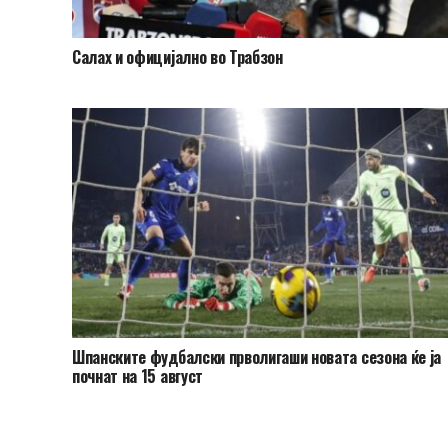
Салах и официјално во Трабзон
Шпанските фудбалски прволигаши новата сезона ќе ја
почнат на 15 август