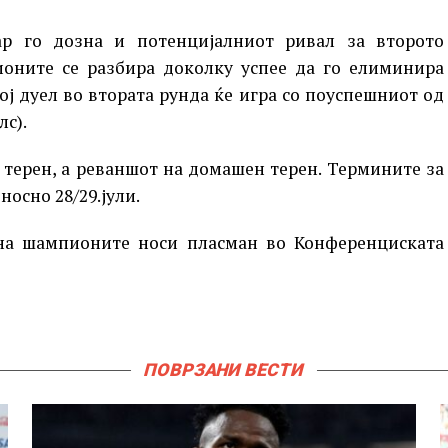
р го дозна и потенцијалниот ривал за второто
оните се разбира доколку успее да го елиминира
ј дуел во втората рунда ќе игра со поуспешниот од
лс).
 терен, а реваншот на домашен терен. Термините за
носно 28/29.јули.
на шампионите носи пласман во Конференциската
ПОВРЗАНИ ВЕСТИ