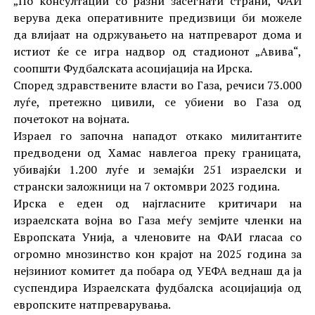
„По консултации со разни засегнати страни, ФАИ
верува дека оперативните предизвици би можеле
да влијаат на одржувањето на натпреварот дома и
истиот ќе се игра надвор од стадионот „Авива“,
соопшти Фудбалската асоцијација на Ирска.
Според здравствените власти во Газа, речиси 73.000
луѓе, претежно цивили, се убиени во Газа од
почетокот на војната.
Израел го започна нападот откако милитантите
предводени од Хамас навлегоа преку границата,
убивајќи 1.200 луѓе и земајќи 251 израелски и
странски заложници на 7 октомври 2023 година.
Ирска е еден од најгласните критичари на
израелската војна во Газа меѓу земјите членки на
Европската Унија, а членовите на ФАИ гласаа со
огромно мнозинство кон крајот на 2025 година за
нејзиниот комитет да побара од УЕФА веднаш да ја
суспендира Израелската фудбалска асоцијација од
европските натпреварувања.