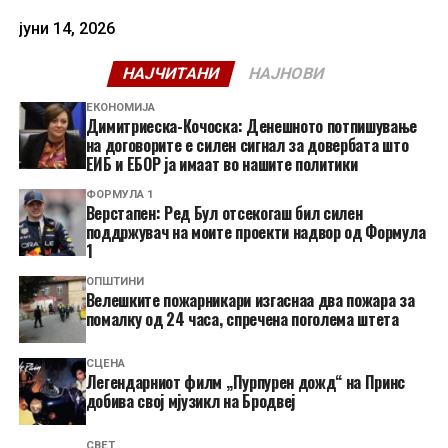
јуни 14, 2026
НАЈЧИТАНИ
НАЈНОВИ
ЕКОНОМИЈА
Димитриеска-Кочоска: Денешното потпишување
на договорите е силен сигнал за довербата што
ЕИБ и ЕБОР ја имаат во нашите политики
ФОРМУЛА 1
Верстапен: Ред Бул отсекогаш бил силен
поддржувач на моите проекти надвор од Формула
1
ОПШТИНИ
Велешките пожарникари изгаснаа два пожара за
помалку од 24 часа, спречена поголема штета
СЦЕНА
Легендарниот филм „Пурпурен дожд“ на Принс
добива свој мјузикл на Бродвеј
СВЕТ