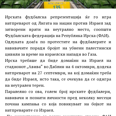
Ирската фудбалска репрезентација ќе го игра
натпреварот од Лигата на нации против Израел зад
затворени врати на неутрално место, соопшти
Фудбалската федерација на Република Ирска (ФАИ).
Одлуката доаѓа по протестите на фудбалерите и
навивачите поради бројот на убиени палестински
цивили за време на израелски напади во Газа.
Ирска требаше да биде домаќин на Израел на
стадионот „Авива“ во Даблин на 4 октомври, додека
натпреварот на 27 септември, на кој домаќин треба
да биде Израел, исто така, се очекува да се одигра
на неутрален терен.
Паралелно со ова, голем број ирските фудбалери,
навивачи и познати личности пред неколку месеци
почнаа кампања со која повикуваат на бојкот на
натпреварите со Израел.