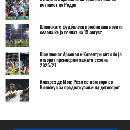
потписот на Родри
Шпанските фудбалски прволигаши новата
сезона ќе ја почнат на 15 август
Шампионот Арсенал и Ковентри сити ќе ја
отворат премиерлигашката сезона
2026/27
Алварез де Мон: Реал се договори со
Винисиус за продолжување на договорот