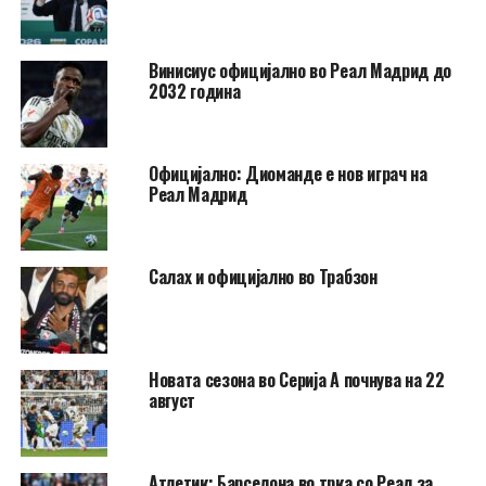
Винисиус официјално во Реал Мадрид до
2032 година
Официјално: Диоманде е нов играч на
Реал Мадрид
Салах и официјално во Трабзон
Новата сезона во Серија А почнува на 22
август
Атлетик: Барселона во трка со Реал за