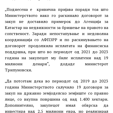
„Поднесена е кривична пријава поради тоа што
Mинистерството иако го раскинало договорот за
закуп не доставило примерок до Агенција за
Катастар на недвижности за бришење на правото на
сопственост. Заради непостапување и недоволна
координација со АФПЗРР и по раскинувањето на
договорот продолжила исплатата на финансиска
поддршка, при што во периодот од 2021 до 2023
година на закупецот му биле исплатени над 19
милиони денари“, додаде министерот
Трипуновски.
„Да потсетам дека во периодот од 2019 до 2023
година Министерството склучило 19 договори за
закуп на државно земјоделско земјиште со правно
лице, со вкупна површина од над 1.400 хектари.
Дополнително, закупецот имал обврска да
инвестира над 2.5 милиони евра, но реализирал