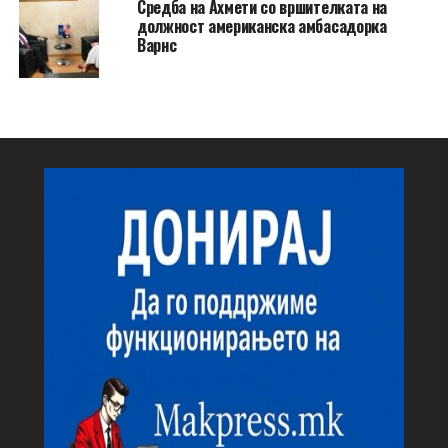
Средба на Ахмети со вршителката на
должност американска амбасадорка
Варнс