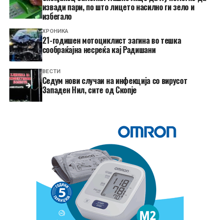
извади пари, по што лицето насилно ги зело и
избегало
ХРОНИКА
21-годишен мотоциклист загина во тешка
сообраќајна несреќа кај Радишани
ВЕСТИ
Седум нови случаи на инфекција со вирусот
Западен Нил, сите од Скопје