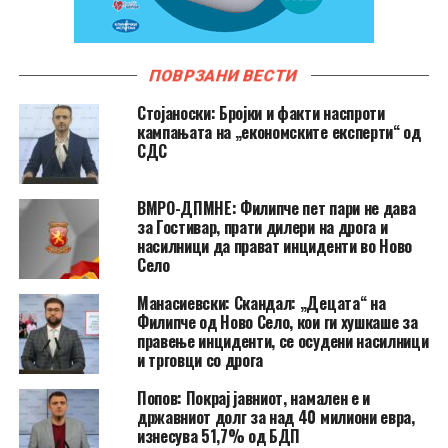
ПОВРЗАНИ ВЕСТИ
Стојаноски: Бројки и факти наспроти
кампањата на „економските експерти“ од
СДС
ВМРО-ДПМНЕ: Филипче пет пари не дава
за Гостивар, прати дилери на дрога и
насилници да прават инциденти во Ново
Село
Манасиевски: Скандал: „Децата“ на
Филипче од Ново Село, кои ги хушкаше за
правење инциденти, се осудени насилници
и трговци со дрога
Попов: Покрај јавниот, намален е и
државниот долг за над 40 милиони евра,
изнесува 51,7% од БДП