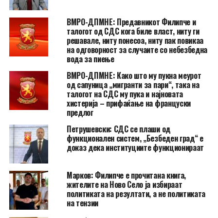
ВМРО-ДПМНЕ: Предавникот Филипче и
талогот од СДС кога биле власт, ниту ги
решавале, ниту понесоа, ниту пак повикаа
на одговорност за случаите со небезбедна
вода за пиење
ВМРО-ДПМНЕ: Како што му пукна меурот
од сапуница „мигранти за пари“, така на
талогот на СДС му пука и најновата
хистерија – прифаќање на француски
предлог
Петрушевски: СДС се плаши од
функционален систем, „Безбеден град“ е
доказ дека институциите функционираат
Марков: Филипче е прочитана книга,
жителите на Ново Село ја избираат
политиката на резултати, а не политиката
на тензии