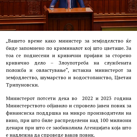
„Вашето време како министер за земјоделство ќе
биде запомнено по криминалот кој што цветаше. За
тоа се поднесени и кривични пријави за сторено
кривично дело – Злоупотреба на службената
положба и овластување“, истакна министерот за
земјодлество, шумарство и водостопанство, Цветан
Трипуновски.
Министерот потсети дека во 2022 и 2023 година
Министерството објавило и спровело јавен повик за
финансиска поддршка на микро производители на
вино, при што биле распределени над 100 милиони
денари при што се заобиколила Агенцијата која што
е надлежна да спроведе ваков повик.