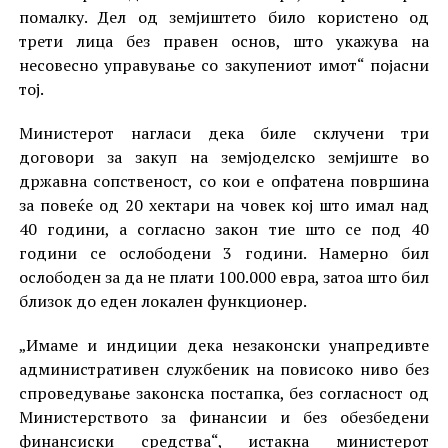
помалку. Дел од земјиштето било користено од
трети лица без правен основ, што укажува на
несовесно управување со закупениот имот“ појасни
тој.
Министерот нагласи дека биле склучени три
договори за закуп на земјоделско земјиште во
државна сопственост, со кои е опфатена површина
за повеќе од 20 хектари на човек кој што имал над
40 години, а согласно закон тие што се под 40
години се ослободени 3 години. Намерно бил
ослободен за да не плати 100.000 евра, затоа што бил
близок до еден локален функционер.
„Имаме и индиции дека незаконски унапредивте
административен службеник на повисоко ниво без
спроведување законска постапка, без согласност од
Министерството за финансии и без обезбедени
финансиски средства“, истакна министерот