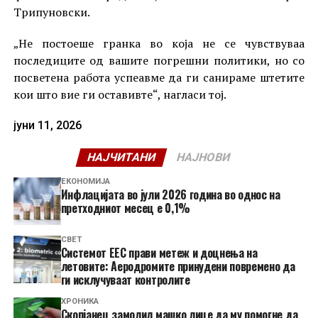
Трипуновски.
„Не постоеше гранка во која не се чувствуваа
последиците од вашите погрешни политики, но со
посветена работа успеавме да ги санираме штетите
кои што вие ги оставивте“, нагласи тој.
јуни 11, 2026
НАЈЧИТАНИ
НАЈНОВИ
ЕКОНОМИЈА
Инфлацијата во јули 2026 година во однос на
претходниот месец е 0,1%
СВЕТ
Системот ЕЕС прави метеж и доцнења на
летовите: Аеродромите принудени повремено да
ги исклучуваат контролите
ХРОНИКА
Скопјанец замолил машко лице да му помогне да