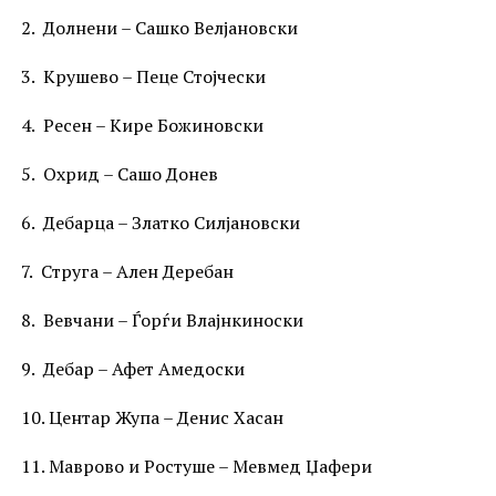
2. Долнени – Сашко Велјановски
3. Крушево – Пеце Стојчески
4. Ресен – Кире Божиновски
5. Охрид – Сашо Донев
6. Дебарца – Златко Силјановски
7. Струга – Ален Деребан
8. Вевчани – Ѓорѓи Влајнкиноски
9. Дебар – Афет Амедоски
10. Центар Жупа – Денис Хасан
11. Маврово и Ростуше – Мевмед Џафери