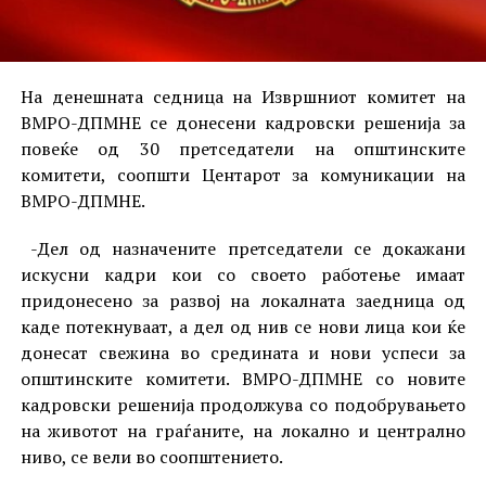
На денешната седница на Извршниот комитет на
ВМРО-ДПМНЕ се донесени кадровски решенија за
повеќе од 30 претседатели на општинските
комитети, соопшти Центарот за комуникации на
ВМРО-ДПМНЕ.
-Дел од назначените претседатели се докажани
искусни кадри кои со своето работење имаат
придонесено за развој на локалната заедница од
каде потекнуваат, а дел од нив се нови лица кои ќе
донесат свежина во средината и нови успеси за
општинските комитети. ВМРО-ДПМНЕ со новите
кадровски решенија продолжува со подобрувањето
на животот на граѓаните, на локално и централно
ниво, се вели во соопштението.