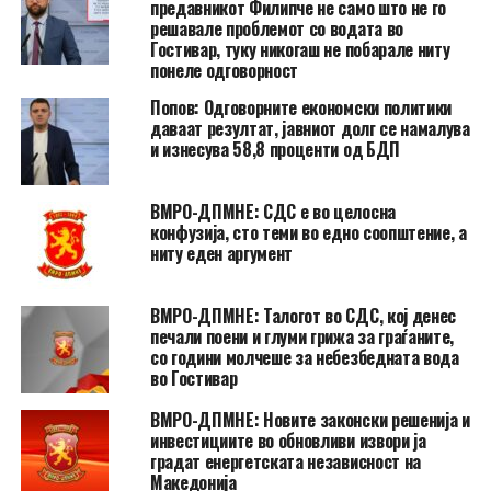
предавникот Филипче не само што не го
решавале проблемот со водата во
Гостивар, туку никогаш не побарале ниту
понеле одговорност
Попов: Одговорните економски политики
даваат резултат, јавниот долг се намалува
и изнесува 58,8 проценти од БДП
ВМРО-ДПМНЕ: СДС е во целосна
конфузија, сто теми во едно соопштение, а
ниту еден аргумент
ВМРО-ДПМНЕ: Талогот во СДС, кој денес
печали поени и глуми грижа за граѓаните,
со години молчеше за небезбедната вода
во Гостивар
ВМРО-ДПМНЕ: Новите законски решенија и
инвестициите во обновливи извори ја
градат енергетската независност на
Македонија