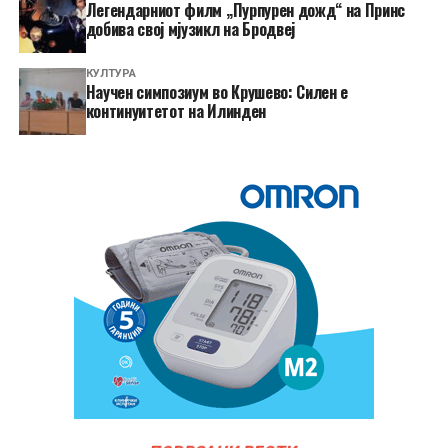
Легендарниот филм „Пурпурен дожд“ на Принс
добива свој мјузикл на Бродвеј
КУЛТУРА
Научен симпозиум во Крушево: Силен е
континуитетот на Илинден