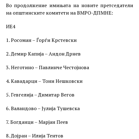
Во продолжение имињата на новите претседатели
на општинските комитети на ВМРО-ДПМНЕ:
ИЕ4
1. Росоман – Ѓорѓи Крстевски
2. Демир Капија – Андон Дрнев
3. Неготино – Павлинче Честојнова
4. Кавадарци – Тони Нешковски
5. Гевгелија – Димитар Вегов
6. Валандово – Јулија Тушевска
7. Богданци – Марјан Пеев
8. Дојран – Илија Тентов