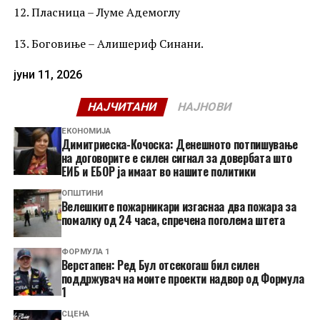
12. Пласница – Луме Адемоглу
13. Боговиње – Алишериф Синани.
јуни 11, 2026
НАЈЧИТАНИ
НАЈНОВИ
ЕКОНОМИЈА
Димитриеска-Кочоска: Денешното потпишување
на договорите е силен сигнал за довербата што
ЕИБ и ЕБОР ја имаат во нашите политики
ОПШТИНИ
Велешките пожарникари изгаснаа два пожара за
помалку од 24 часа, спречена поголема штета
ФОРМУЛА 1
Верстапен: Ред Бул отсекогаш бил силен
поддржувач на моите проекти надвор од Формула
1
СЦЕНА