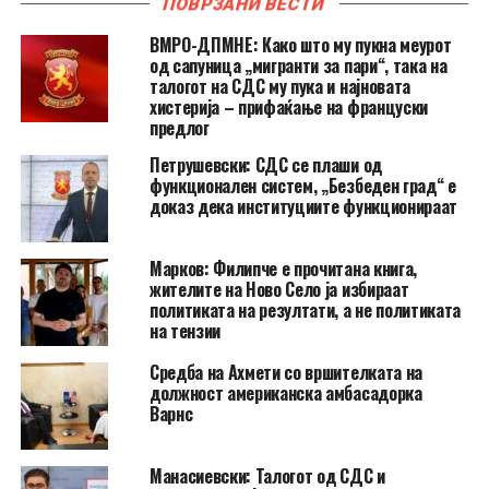
ПОВРЗАНИ ВЕСТИ
ВМРО-ДПМНЕ: Како што му пукна меурот
од сапуница „мигранти за пари“, така на
талогот на СДС му пука и најновата
хистерија – прифаќање на француски
предлог
Петрушевски: СДС се плаши од
функционален систем, „Безбеден град“ е
доказ дека институциите функционираат
Марков: Филипче е прочитана книга,
жителите на Ново Село ја избираат
политиката на резултати, а не политиката
на тензии
Средба на Ахмети со вршителката на
должност американска амбасадорка
Варнс
Манасиевски: Талогот од СДС и