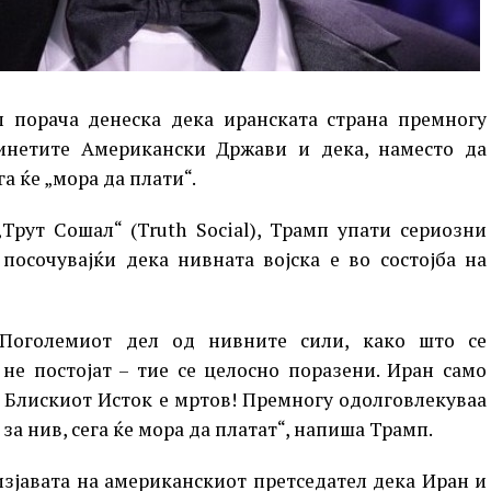
 порача денеска дека иранската страна премногу
инетите Американски Држави и дека, наместо да
га ќе „мора да плати“.
„Трут Сошал“ (Truth Social), Трамп упати сериозни
 посочувајќи дека нивната војска е во состојба на
 Поголемиот дел од нивните сили, како што се
не постојат – тие се целосно поразени. Иран само
а Блискиот Исток е мртов! Премногу одолговлекуваа
за нив, сега ќе мора да платат“, напиша Трамп.
изјавата на американскиот претседател дека Иран и