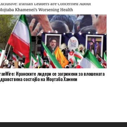
ranWire: Иранските лидери се загрижени за влошената
дравствена состојба на Моџтаба Хамнеи