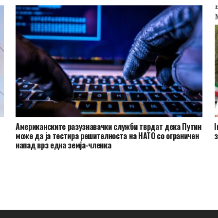
и
Американските разузнавачки служби тврдат дека Путин
I
може да ја тестира решителноста на НАТО со ограничен
з
напад врз една земја-членка