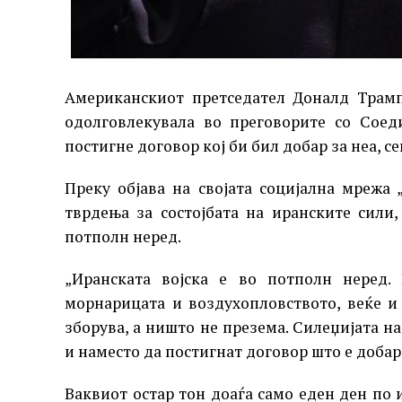
Американскиот претседател Доналд Трамп
одолговлекувала во преговорите со Соед
постигне договор кој би бил добар за неа, се
Преку објава на својата социјална мрежа 
тврдења за состојбата на иранските сили,
потполн неред.
„Иранската војска е во потполн неред.
морнарицата и воздухопловството, веќе и 
зборува, а ништо не презема. Силеџијата н
и наместо да постигнат договор што е добар 
Ваквиот остар тон доаѓа само еден ден по 