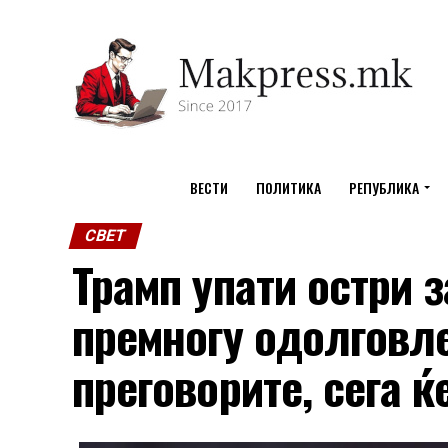
ВЕСТИ
ПОЛИТИКА
РЕПУБЛИКА
СВЕТ
Трамп упати остри 
премногу одолговл
преговорите, сега ќ