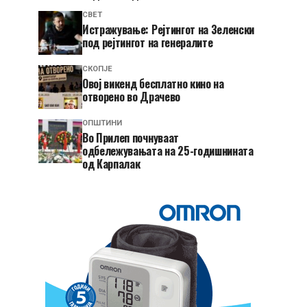
СВЕТ
Истражување: Рејтингот на Зеленски
под рејтингот на генералите
СКОПЈЕ
​Овој викенд бесплатно кино на
отворено во Драчево
ОПШТИНИ
Во Прилеп почнуваат
одбележувањата на 25-годишнината
од Карпалак