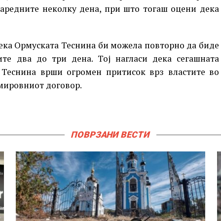
наредните неколку дена, при што тогаш оцени дека
дека Ормуската Теснина би можела повторно да биде
те два до три дена. Тој нагласи дека сегашната
 Теснина врши огромен притисок врз властите во
 мировниот договор.
ПОВРЗАНИ ВЕСТИ