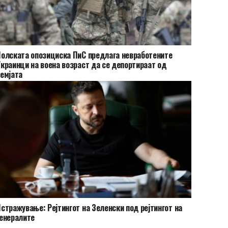
олската опозициска ПиС предлага невработените
краинци на воена возраст да се депортираат од
емјата
стражување: Рејтингот на Зеленски под рејтингот на
енералите