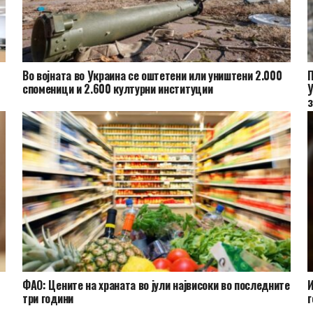
Во војната во Украина се оштетени или уништени 2.000
П
споменици и 2.600 културни институции
У
з
ФАО: Цените на храната во јули највисоки во последните
И
три години
г