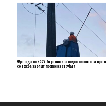
Франција во 2027 ќе ја тестира подготвеноста за криз
со вежба за општ прекин на струјата