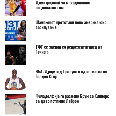
Димитријевиќ за македонскиот
национален тим
Шампионот претстави ново американско
засилување
ТФТ се засили со репрезентативец на
Гвинеја
НБА: Дрејмонд Грин уште една сезона во
Голден Стејт
Филаделфија го размени Брум со Клиперс
за да го потпише Леброн