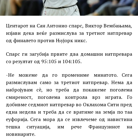
Центарот на Сан Антонио спарс, Виктор Вембањама,
изјави дека веќе размислува за третиот натпревар
од финалето против Њујорк никс.
Спарс ги загубија првите два домашни натпревара
со резултат од 95:105 и 104:105.
-Не можеме да го промениме минатото. Сега
размислувам само за третиот натпревар. Нема да
набројувам сè, но треба да покажеме поголема
смиреност, поголема контрола врз играта. Го
добивме седмиот натпревар во Оклахома Сити пред
една недела и треба да се вратиме на земја по таа
еуфорија. Сега мора да се извлечеме од навистина
тешка ситуација, им рече Французинот на
новинарите.