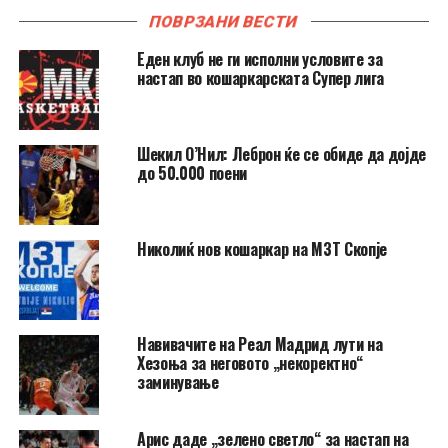
ПОВРЗАНИ ВЕСТИ
Еден клуб не ги исполни условите за
настап во кошаркарската Супер лига
Шекил О’Нил: Леброн ќе се обиде да дојде
до 50.000 поени
Николиќ нов кошаркар на МЗТ Скопје
Навивачите на Реал Мадрид лути на
Хезоња за неговото „некоректно“
заминување
Арис даде „зелено светло“ за настап на