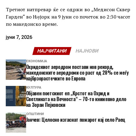
Третиот натпревар ќе се одржи во „Медисон Сквер
Гарден“ во Њујорк на 9 јуни со почеток во 2:30 часот
по македонско време.
јуни 7, 2026
НАЈЧИТАНИ
НАЈНОВИ
ЕКОНОМИЈА
Охридскиот аеродром постави нов рекорд,
македонските аеродроми со раст од 28% се меѓу
најбрзорастечките во Европа
КУЛТУРА
Објавен поетскиот еп „Крстот на Охрид и
Светлината на Вечноста“ – 70-то книжевно дело
на Зоран Пејковски
ОПШТИНИ
Јанчев: Целосно изгаснат пожарот кај село Раец