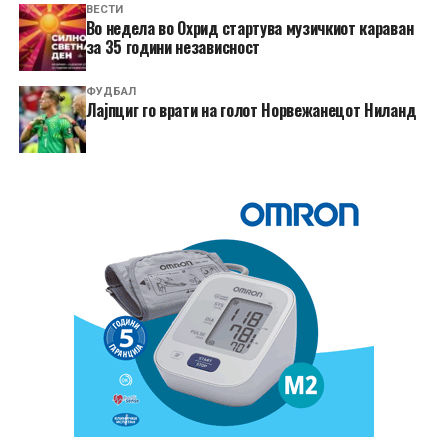
ВЕСТИ
Во недела во Охрид стартува музичкиот караван
за 35 години независност
ФУДБАЛ
Лајпциг го врати на голот Норвежанецот Ниланд