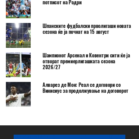
потписот на Родри
Шпанските фудбалски прволигаши новата
сезона ќе ја почнат на 15 август
Шампионот Арсенал и Ковентри сити ќе ја
отворат премиерлигашката сезона
2026/27
Алварез де Мон: Реал се договори со
Винисиус за продолжување на договорот