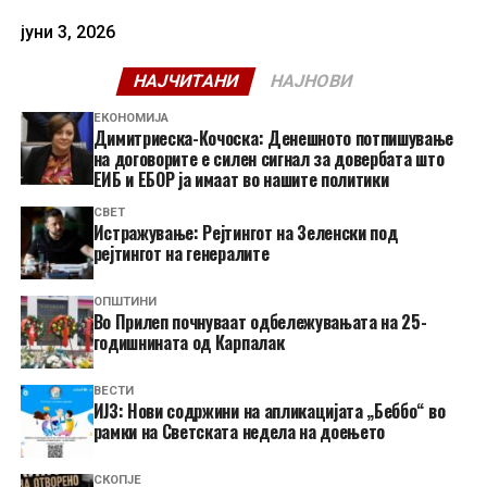
јуни 3, 2026
НАЈЧИТАНИ
НАЈНОВИ
ЕКОНОМИЈА
Димитриеска-Кочоска: Денешното потпишување
на договорите е силен сигнал за довербата што
ЕИБ и ЕБОР ја имаат во нашите политики
СВЕТ
Истражување: Рејтингот на Зеленски под
рејтингот на генералите
ОПШТИНИ
Во Прилеп почнуваат одбележувањата на 25-
годишнината од Карпалак
ВЕСТИ
ИЈЗ: Нови содржини на апликацијата „Беббо“ во
рамки на Светската недела на доењето
СКОПЈЕ