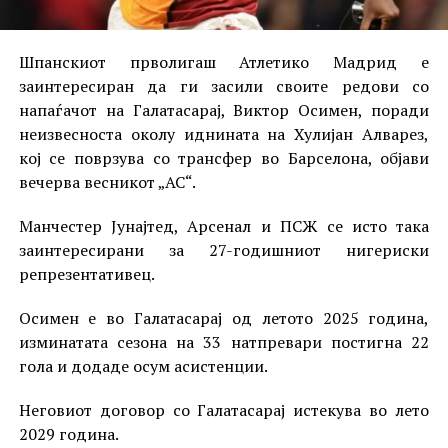
Шпанскиот прволигаш Атлетико Мадрид е
заинтересиран да ги засили своите редови со
напаѓачот на Галатасарај, Виктор Осимен, поради
неизвесноста околу иднината на Хулијан Алварез,
кој се поврзува со трансфер во Барселона, објави
вечерва весникот „АС“.
Манчестер Јунајтед, Арсенал и ПСЖ се исто така
заинтересирани за 27-годишниот нигериски
репрезентативец.
Осимен е во Галатасарај од летото 2025 година,
изминатата сезона на 33 натпревари постигна 22
гола и додаде осум асистенции.
Неговиот договор со Галатасарај истекува во лето
2029 година.