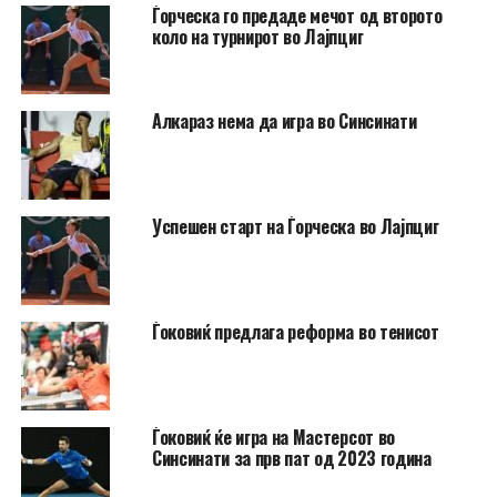
Ѓорческа го предаде мечот од второто
коло на турнирот во Лајпциг
Алкараз нема да игра во Синсинати
Успешен старт на Ѓорческа во Лајпциг
Ѓоковиќ предлага реформа во тенисот
Ѓоковиќ ќе игра на Мастерсот во
Синсинати за прв пат од 2023 година