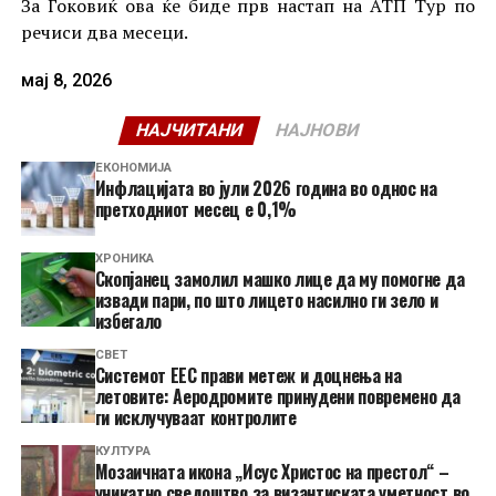
За Ѓоковиќ ова ќе биде прв настап на АТП Тур по
речиси два месеци.
мај 8, 2026
НАЈЧИТАНИ
НАЈНОВИ
ЕКОНОМИЈА
Инфлацијата во јули 2026 година во однос на
претходниот месец е 0,1%
ХРОНИКА
Скопјанец замолил машко лице да му помогне да
извади пари, по што лицето насилно ги зело и
избегало
СВЕТ
Системот ЕЕС прави метеж и доцнења на
летовите: Аеродромите принудени повремено да
ги исклучуваат контролите
КУЛТУРА
Мозаичната икона „Исус Христос на престол“ –
уникатно сведоштво за византиската уметност во