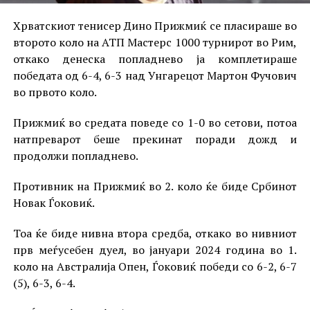
Хрватскиот тенисер Дино Прижмиќ се пласираше во
второто коло на АТП Мастерс 1000 турнирот во Рим,
откако денеска попладнево ја комплетираше
победата од 6-4, 6-3 над Унгарецот Мартон Фучович
во првото коло.
Прижмиќ во средата поведе со 1-0 во сетови, потоа
натпреварот беше прекинат поради дожд и
продолжи попладнево.
Противник на Прижмиќ во 2. коло ќе биде Србинот
Новак Ѓоковиќ.
Тоа ќе биде нивна втора средба, откако во нивниот
прв меѓусебен дуел, во јануари 2024 година во 1.
коло на Австралија Опен, Ѓоковиќ победи со 6-2, 6-7
(5), 6-3, 6-4.