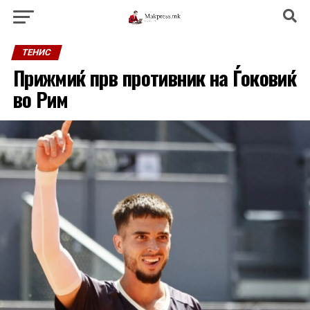
ТЕНИС
Прижмиќ прв противник на Ѓоковиќ
во Рим