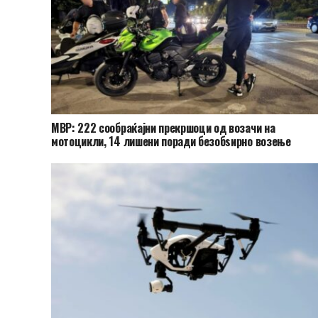
МВР: 222 сообраќајни прекршоци од возачи на
мотоцикли, 14 лишени поради безобѕирно возење