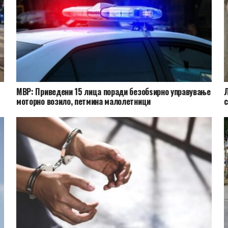
МВР: Приведени 15 лица поради безобѕирно управување
Л
моторно возило, петмина малолетници
с