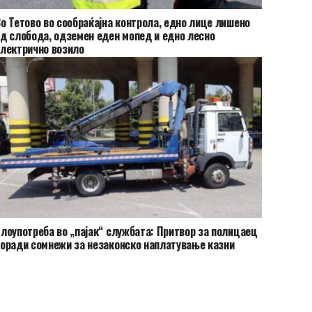
о Тетово во сообраќајна контрола, едно лице лишено
д слобода, одземен еден мопед и едно лесно
лектрично возило
лоупотреба во „пајак“ службата: Притвор за полицаец
оради сомнежи за незаконско наплатување казни