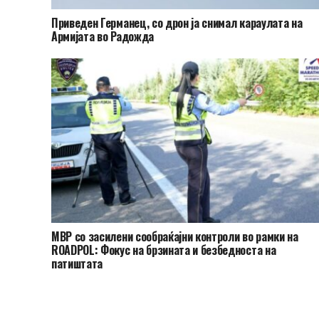
Приведен Германец, со дрон ја снимал караулата на
Армијата во Радожда
МВР со засилени сообраќајни контроли во рамки на
ROADPOL: Фокус на брзината и безбедноста на
патиштата