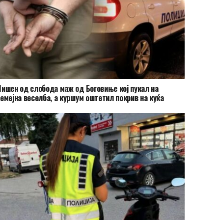
ишен од слобода маж од Боговиње кој пукал на
емејна веселба, а куршум оштетил покрив на куќа