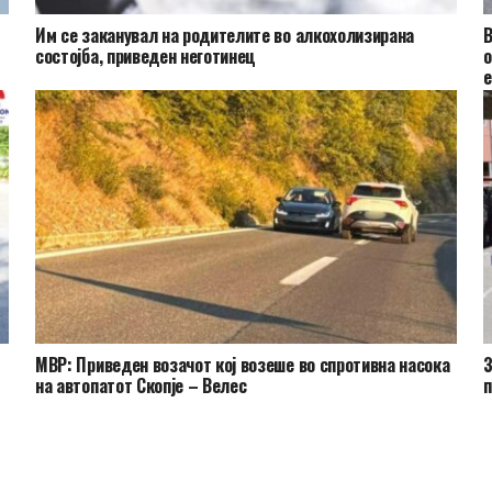
Им се заканувал на родителите во алкохолизирана
В
состојба, приведен неготинец
о
е
МВР: Приведен возачот кој возеше во спротивна насока
З
на автопатот Скопје – Велес
п