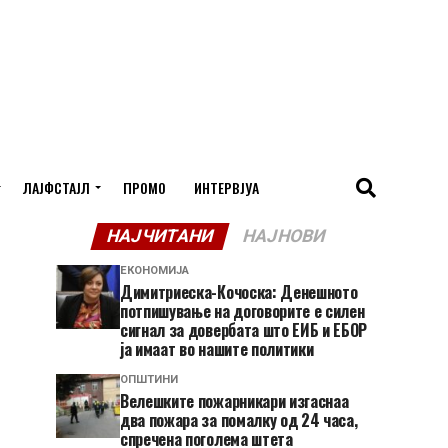
ЛАЈФСТАЈЛ
ПРОМО
ИНТЕРВЈУА
НАЈЧИТАНИ
НАЈНОВИ
ЕКОНОМИЈА
Димитриеска-Кочоска: Денешното
потпишување на договорите е силен
сигнал за довербата што ЕИБ и ЕБОР
ја имаат во нашите политики
ОПШТИНИ
Велешките пожарникари изгаснаа
два пожара за помалку од 24 часа,
спречена поголема штета