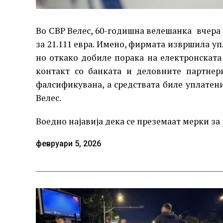
Во СВР Велес, 60-годишна велешанка вчера
за 21.111 евра. Имено, фирмата извршила уп
но откако добиле порака на електронската 
контакт со банката и деловните партнер
фалсификувана, а средствата биле уплатен
Велес.
Воедно најавија дека се преземаат мерки за
февруари 5, 2026