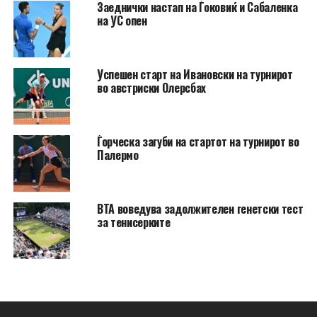
Заеднички настап на Ѓоковиќ и Сабаленка
на УС опен
Успешен старт на Ивановски на турнирот
во австриски Олерсбах
Ѓорческа загуби на стартот на турнирот во
Палермо
ВТА воведува задолжителен генетски тест
за тенисерките