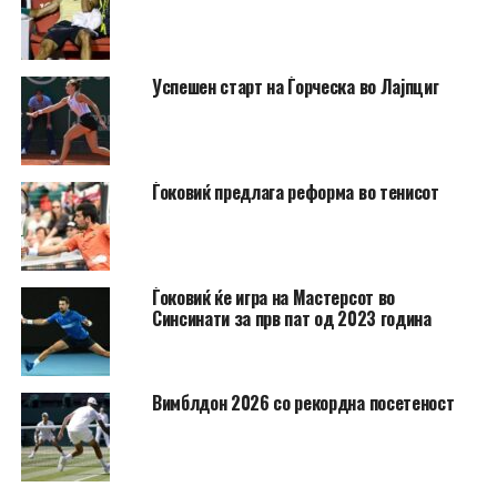
Успешен старт на Ѓорческа во Лајпциг
Ѓоковиќ предлага реформа во тенисот
Ѓоковиќ ќе игра на Мастерсот во
Синсинати за прв пат од 2023 година
Вимблдон 2026 со рекордна посетеност