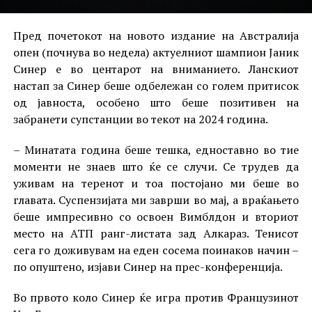
Пред почетокот на новото издание на Австралија
опен (почнува во недела) актуелниот шампион Јаник
Синер е во центарот на вниманието. Ланскиот
настап за Синер беше одбележан со голем притисок
од јавноста, особено што беше позитивен на
забранети супстанции во текот на 2024 година.
– Минатата година беше тешка, едноставно во тие
моменти не знаев што ќе се случи. Се трудев да
уживам на теренот и тоа постојано ми беше во
главата. Суспензијата ми заврши во мај, а враќањето
беше импресивно со освоен Вимблдон и вториот
место на АТП ранг-листата зад Алкараз. Тенисот
сега го доживувам на еден сосема поинаков начин –
по опуштено, изјави Синер на прес-конференција.
Во првото коло Синер ќе игра против Французинот