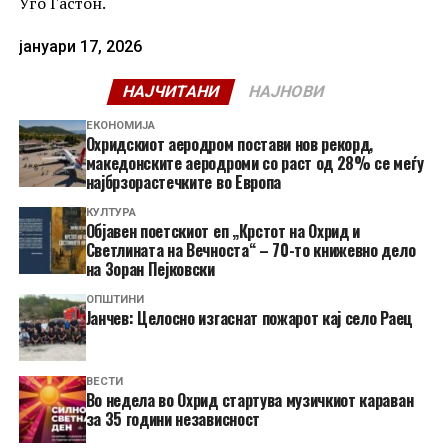
Уго Гастон.
јануари 17, 2026
НАЈЧИТАНИ
НАЈНОВИ
ЕКОНОМИЈА
Охридскиот аеродром постави нов рекорд,
македонските аеродроми со раст од 28% се меѓу
најбрзорастечките во Европа
КУЛТУРА
Објавен поетскиот еп „Крстот на Охрид и
Светлината на Вечноста“ – 70-то книжевно дело
на Зоран Пејковски
ОПШТИНИ
Јанчев: Целосно изгаснат пожарот кај село Раец
ВЕСТИ
Во недела во Охрид стартува музичкиот караван
за 35 години независност