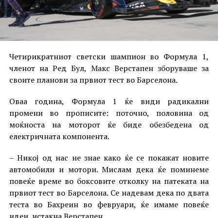
Четирикратниот светски шампион во Формула 1,
членот на Ред Бул, Макс Верстапен зборуваше за
своите планови за првиот тест во Барселона.
Оваа година, Формула 1 ќе види радикални
промени во прописите: поточно, половина од
моќноста на моторот ќе биде обезбедена од
електричната компонента.
– Никој од нас не знае како ќе се покажат новите
автомобили и мотори. Мислам дека ќе поминеме
повеќе време во боксовите отколку на патеката на
првиот тест во Барселона. Се надевам дека по двата
теста во Бахреин во февруари, ќе имаме повеќе
идеи, истакна Верстапен.