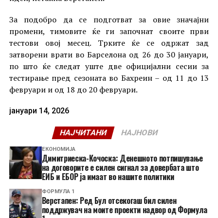
За подобро да се подготват за овие значајни
промени, тимовите ќе ги започнат своите први
тестови овој месец. Трките ќе се одржат зад
затворени врати во Барселона од 26 до 30 јануари,
по што ќе следат уште две официјални сесии за
тестирање пред сезоната во Бахреин – од 11 до 13
февруари и од 18 до 20 февруари.
јануари 14, 2026
НАЈЧИТАНИ
НАЈНОВИ
ЕКОНОМИЈА
Димитриеска-Кочоска: Денешното потпишување
на договорите е силен сигнал за довербата што
ЕИБ и ЕБОР ја имаат во нашите политики
ФОРМУЛА 1
Верстапен: Ред Бул отсекогаш бил силен
поддржувач на моите проекти надвор од Формула