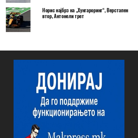
Норис најбрз на „Хунгароринг“, Верстапен
втор, Антонели трет