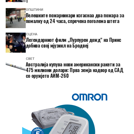
1
ОПШТИНИ
Велешките пожарникари изгаснаа два пожара за
помалку од 24 часа, спречена поголема штета
СЦЕНА
Легендарниот филм „Пурпурен дожд“ на Принс
добива свој мјузикл на Бродвеј
СВЕТ
Австралија купува нови американски ракети за
475 милиони долари: Прва земја надвор од САД
со оружјето АИМ-260