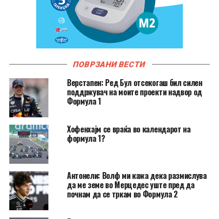
ПОВРЗАНИ ВЕСТИ
Верстапен: Ред Бул отсекогаш бил силен
поддржувач на моите проекти надвор од
Формула 1
Хофенхајм се враќа во календарот на
формула 1?
Антонели: Волф ми кажа дека размислува
да ме земе во Мерцедес уште пред да
почнам да се тркам во Формула 2