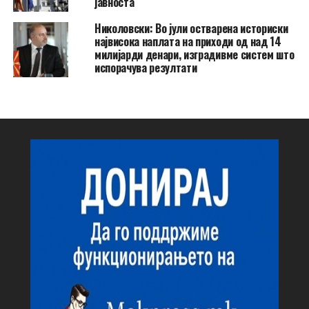
јавноста
Николовски: Во јули остварена историски
највисока наплата на приходи од над 14
милијарди денари, изградивме систем што
испорачува резултати