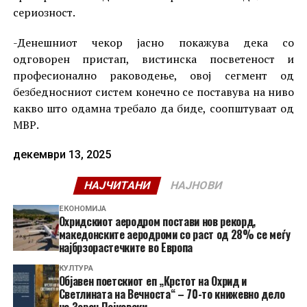
сериозност.
-Денешниот чекор јасно покажува дека со
одговорен пристап, вистинска посветеност и
професионално раководење, овој сегмент од
безбедносниот систем конечно се поставува на ниво
какво што одамна требало да биде, соопштуваат од
МВР.
декември 13, 2025
НАЈЧИТАНИ
НАЈНОВИ
ЕКОНОМИЈА
Охридскиот аеродром постави нов рекорд,
македонските аеродроми со раст од 28% се меѓу
најбрзорастечките во Европа
КУЛТУРА
Објавен поетскиот еп „Крстот на Охрид и
Светлината на Вечноста“ – 70-то книжевно дело
на Зоран Пејковски