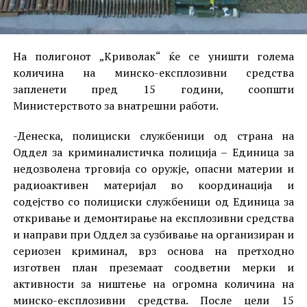
На полигонот „Криволак“ ќе се уништи голема
количина на минско-експлозивни средства
запленети пред 15 години, соопшти
Министерството за внатрешни работи.
-Денеска, полициски службеници од страна на
Оддел за криминалистичка полиција – Единица за
недозволена трговија со оружје, опасни материи и
радиоактивен материјал во координација и
содејство со полициски службеници од Единица за
откривање и демонтирање на експлозивни средства
и направи при Оддел за сузбивање на организиран и
сериозен криминал, врз основа на претходно
изготвен план преземаат соодветни мерки и
активности за ништење на огромна количина на
минско-експлозивни средства. После цели 15