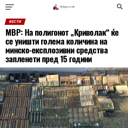
ВЕСТИ
МВР: На полигонот „Криволак“ ќе
се уништи голема количина на
минско-експлозивни средства
запленети пред 15 години