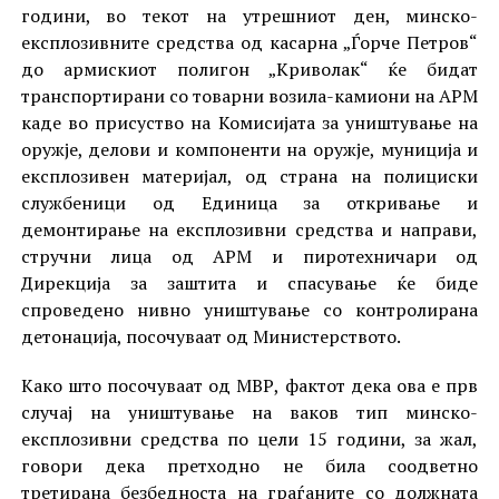
години, во текот на утрешниот ден, минско-
експлозивните средства од касарна „Ѓорче Петров“
до армискиот полигон „Криволак“ ќе бидат
транспортирани со товарни возила-камиони на АРМ
каде во присуство на Комисијата за уништување на
оружје, делови и компоненти на оружје, муниција и
експлозивен материјал, од страна на полициски
службеници од Единица за откривање и
демонтирање на експлозивни средства и направи,
стручни лица од АРМ и пиротехничари од
Дирекција за заштита и спасување ќе биде
спроведено нивно уништување со контролирана
детонација, посочуваат од Министерството.
Како што посочуваат од МВР, фактот дека ова е прв
случај на уништување на ваков тип минско-
експлозивни средства по цели 15 години, за жал,
говори дека претходно не била соодветно
третирана безбедноста на граѓаните со должната