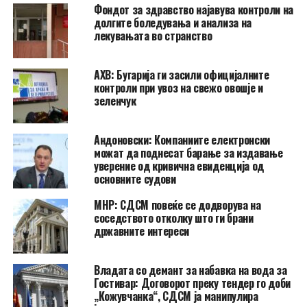
Фондот за здравство најавува контроли на
долгите боледувања и анализа на
лекувањата во странство
АХВ: Бугарија ги засили официјалните
контроли при увоз на свежо овошје и
зеленчук
Андоновски: Компаниите електронски
можат да поднесат барање за издавање
уверение од кривична евиденција од
основните судови
МНР: СДСМ повеќе се додворува на
соседството отколку што ги брани
државните интереси
Владата со демант за набавка на вода за
Гостивар: Договорот преку тендер го доби
„Кожувчанка“, СДСМ ја манипулира