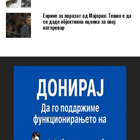
Енрике за поразот од Мајорка: Тешко е да
се даде објективна оценка за овој
натпревар