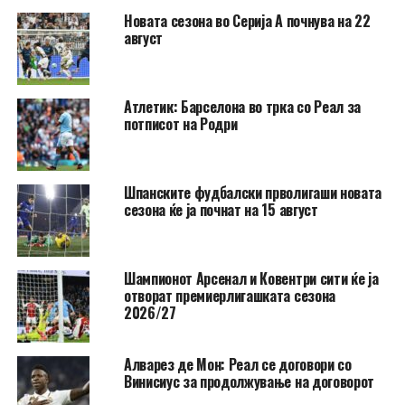
Новата сезона во Серија А почнува на 22
август
Атлетик: Барселона во трка со Реал за
потписот на Родри
Шпанските фудбалски прволигаши новата
сезона ќе ја почнат на 15 август
Шампионот Арсенал и Ковентри сити ќе ја
отворат премиерлигашката сезона
2026/27
Алварез де Мон: Реал се договори со
Винисиус за продолжување на договорот