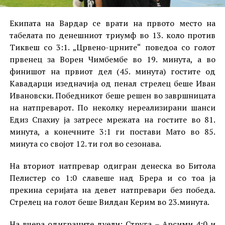
Екипата на Вардар се врати на првото место на
табелата по денешниот триумф во 13. коло против
Тиквеш со 3:1. „Црвено-црните“ поведоа со голот
првенец за Ворен Чимбембе во 19. минута, а во
финишот на првиот дел (45. минута) гостите од
Кавадарци изедначија од пенал стрелец беше Иван
Ивановски. Победникот беше решен во завршницата
на натпреварот. По неколку нереализирани шанси
Едиз Спахиу ја затресе мрежата на гостите во 81.
минута, а конечните 3:1 ги постави Мато во 85.
минута со својот 12. ти гол во сезонава.
На вториот натпревар одигран денеска во Битола
Пелистер со 1:0 славеше над Брера и со тоа ја
прекина серијата на девет натпревари без победа.
Стрелец на голот беше Вилдан Керим во 23.минута.
На вчера одиграните дуели: Струга – Арсими 4:0 и