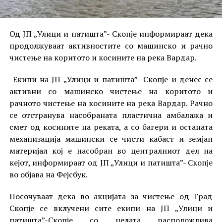
Од ЈП „Улици и патишта”- Скопје информираат дека
продолжуваат активностите со машинско и рачно
чистење на коритото и косините на река Вардар.
-Екипи на ЈП „Улици и патишта”- Скопје и денес се
активни со машинско чистење на коритото и
рачното чистење на косините на река Вардар. Рачно
се отстранува насобраната пластична амбалажа и
смет од косините на реката, а со багери и останата
механизација машински се чисти кабаст и земјан
материјал кој е насобран во централниот дел на
кејот, информираат од ЈП „Улици и патишта”- Скопје
во објава на Фејсбук.
Посочуваат дека во акцијата за чистење од Град
Скопје се вклучени сите екипи на ЈП „Улици и
патишта”-Скопје со целата расположлива