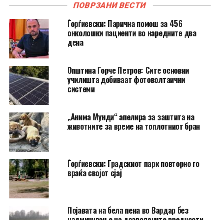
ПОВРЗАНИ ВЕСТИ
Ѓорѓиевски: Парична помош за 456
онколошки пациенти во наредните два
дена
Општина Ѓорче Петров: Сите основни
училишта добиваат фотоволтаични
системи
„Анима Мунди“ апелира за заштита на
животните за време на топлотниот бран
Ѓорѓиевски: Градскиот парк повторно го
враќа својот сјај
Појавата на бела пена во Вардар без
надминување на дозволените вредности,