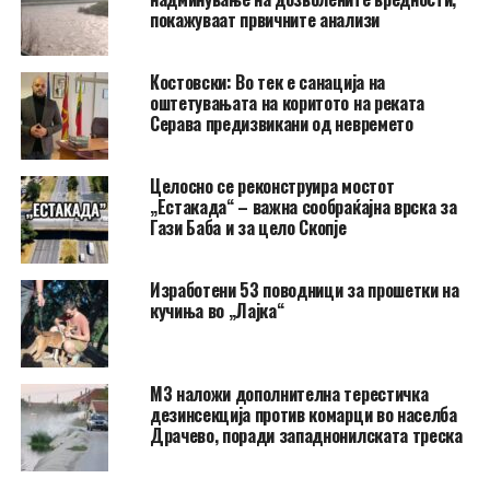
покажуваат првичните анализи
Костовски: Во тек е санација на
оштетувањата на коритото на реката
Серава предизвикани од невремето
Целосно се реконструира мостот
„Естакада“ – важна сообраќајна врска за
Гази Баба и за цело Скопје
Изработени 53 поводници за прошетки на
кучиња во „Лајка“
МЗ наложи дополнителна терестичка
дезинсекција против комарци во населба
Драчево, поради западнонилската треска