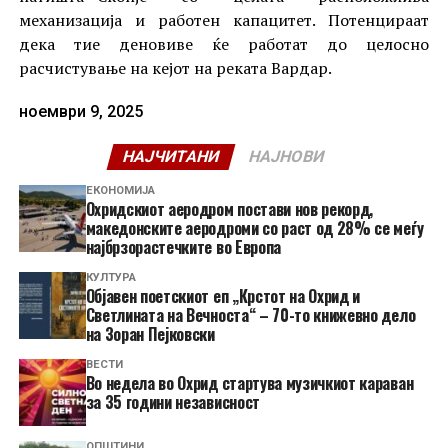
механизација и работен капацитет. Потенцираат
дека тие деновиве ќе работат до целосно
расчистување на кејот на реката Вардар.
ноември 9, 2025
НАЈЧИТАНИ
НАЈНОВИ
ЕКОНОМИЈА
Охридскиот аеродром постави нов рекорд,
македонските аеродроми со раст од 28% се меѓу
најбрзорастечките во Европа
КУЛТУРА
Објавен поетскиот еп „Крстот на Охрид и
Светлината на Вечноста“ – 70-то книжевно дело
на Зоран Пејковски
ВЕСТИ
Во недела во Охрид стартува музичкиот караван
за 35 години независност
ОПШТИНИ