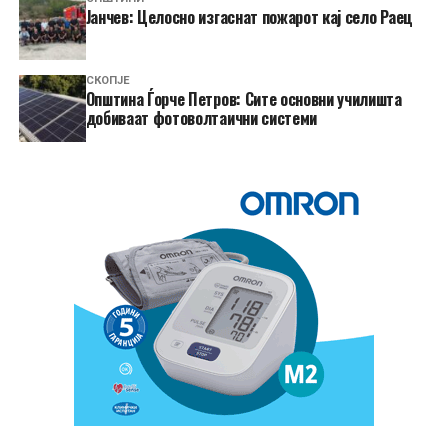
Јанчев: Целосно изгаснат пожарот кај село Раец
СКОПЈЕ
Општина Ѓорче Петров: Сите основни училишта
добиваат фотоволтаични системи