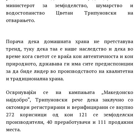
министерот за земјоделство, шумарство и
водостопанство Цветан Трипуновски на
отварањето.
Порача дека домашната храна не претставува
тренд, туку дека таа е наше наследство и дека во
време кога светот се враќа кон автентичноста и кон
природното, државава ги има сите предиспозиции
за да биде лидер во производството на квалитетна
и традиционална храна.
Осврнувајќи се на кампањата „Македонско
најдобро“, Трипуновски рече дека заклучно со
октомври регистрирани и верифицирани се вкупно
272 корисници од кои 121 се земјоделски
производители, 40 преработувачи и 111 продажни
места.