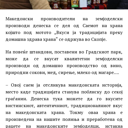
Македонски производители на земјоделски
производи денеска се дел од Саемот на храна
којшто под мотото „Вкуси ја традицијата преку
домашна здрава храна“ се одржува во Скопје.
На повеќе штандови, поставени во Градскиот парк,
може да се вкусат квалитетни земјоделски
производи од домашно производство од вино,
природни сокови, мед, сирење, млеко од магаре….
– Овој саем ја отсликува македонската историја,
место каде традицијата станува поблиску до секој
граѓанин. Денеска тука можете да го вкусите
вистинскиот, автентичниот, традиционалниот вкус
на македонската храна. Токму оваа храна е
произведена на нашите полиња и преработена од
рацете на македонските земјоделци, истакна