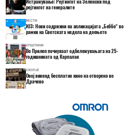
Истражување: Рејтингот на Зеленски под
рејтингот на генералите
ВЕСТИ
ИЈЗ: Нови содржини на апликацијата „Беббо“ во
рамки на Светската недела на доењето
ОПШТИНИ
Во Прилеп почнуваат одбележувањата на 25-
годишнината од Карпалак
СКОПЈЕ
​Овој викенд бесплатно кино на отворено во
Драчево