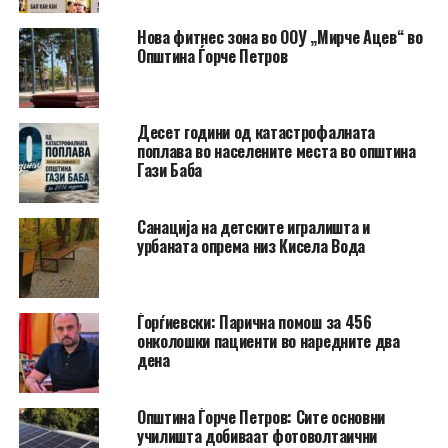
Нова фитнес зона во ООУ „Мирче Ацев“ во
Општина Ѓорче Петров
Десет години од катастрофалната
поплава во населените места во општина
Гази Баба
​Санација на детските игралишта и
урбаната опрема низ Кисела Вода
Ѓорѓиевски: Парична помош за 456
онколошки пациенти во наредните два
дена
Општина Ѓорче Петров: Сите основни
училишта добиваат фотоволтаични