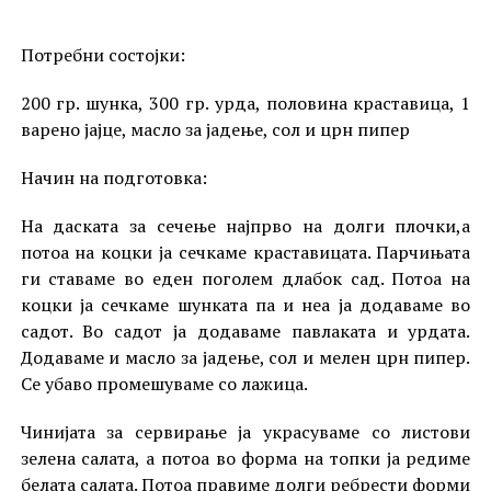
Потребни состојки:
200 гр. шунка, 300 гр. урда, половина краставица, 1
варено јајце, масло за јадење, сол и црн пипер
Начин на подготовка:
На даската за сечење најпрво на долги плочки,а
потоа на коцки ја сечкаме краставицата. Парчињата
ги ставаме во еден поголем длабок сад. Потоа на
коцки ја сечкаме шунката па и неа ја додаваме во
садот. Во садот ја додаваме павлаката и урдата.
Додаваме и масло за јадење, сол и мелен црн пипер.
Се убаво промешуваме со лажица.
Чинијата за сервирање ја украсуваме со листови
зелена салата, а потоа во форма на топки ја редиме
белата салата. Потоа правиме долги ребрести форми