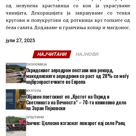
од нелупена краставица со кои ја украсуваме
чинијата. Декорацијата ја завршуваме со тенки
кругови и полукругови од ротквица врз топките од
бела салата. Додаваме и гранчиња копар и магдонос.
јули 27, 2025
НАЈЧИТАНИ
НАЈНОВИ
ЕКОНОМИЈА
Охридскиот аеродром постави нов рекорд,
македонските аеродроми со раст од 28% се меѓу
најбрзорастечките во Европа
КУЛТУРА
Објавен поетскиот еп „Крстот на Охрид и
Светлината на Вечноста“ – 70-то книжевно дело
на Зоран Пејковски
ОПШТИНИ
Јанчев: Целосно изгаснат пожарот кај село Раец