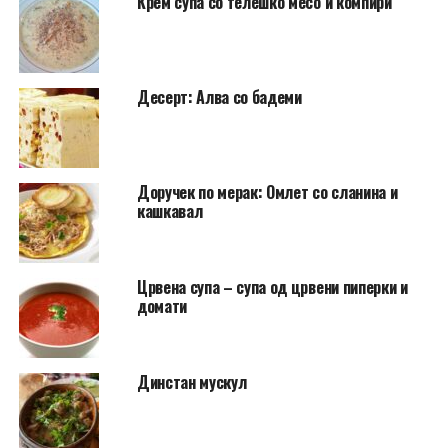
Крем супа со телешко месо и компири
Десерт: Алва со бадеми
Доручек по мерак: Омлет со сланина и
кашкавал
Црвена супа – супа од црвени пиперки и
домати
Динстан мускул