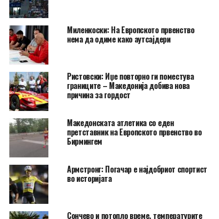
Миленкоски: На Европското првенство
нема да одиме како аутсајдери
Ристовски: Иџе повторно ги поместува
границите – Македонија добива нова
причина за гордост
Македонската атлетика со еден
претставник на Европското првенство во
Бирмингем
Армстронг: Погачар е најдобриот спортист
во историјата
Сончево и потопло време, температурите