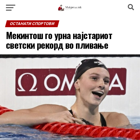
ОСТАНАТИ СПОРТОВИ
Мекинтош го урна најстариот
светски рекорд во пливање