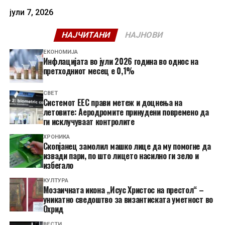
јули 7, 2026
НАЈЧИТАНИ
НАЈНОВИ
ЕКОНОМИЈА
Инфлацијата во јули 2026 година во однос на
претходниот месец е 0,1%
СВЕТ
Системот ЕЕС прави метеж и доцнења на
летовите: Аеродромите принудени повремено да
ги исклучуваат контролите
ХРОНИКА
Скопјанец замолил машко лице да му помогне да
извади пари, по што лицето насилно ги зело и
избегало
КУЛТУРА
Мозаичната икона „Исус Христос на престол“ –
уникатно сведоштво за византиската уметност во
Охрид
ВЕСТИ