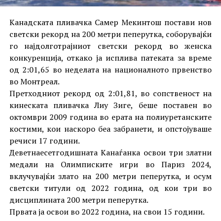
Канадската пливачка Самер Мекинтош постави нов
светски рекорд на 200 метри пеперутка, соборувајќи
го најдолготрајниот светски рекорд во женска
конкуренција, откако ја исплива патеката за време
од 2:01,65 во неделата на националното првенство
во Монтреал.
Претходниот рекорд од 2:01,81, во сопственост на
кинеската пливачка Лиу Зиге, беше поставен во
октомври 2009 година во ерата на полиуретанските
костими, кои наскоро беа забранети, и опстојуваше
речиси 17 години.
Деветнаесетгодишната Канаѓанка освои три златни
медали на Олимписките игри во Париз 2024,
вклучувајќи злато на 200 метри пеперутка, и осум
светски титули од 2022 година, од кои три во
дисциплината 200 метри пеперутка.
Првата ја освои во 2022 година, на свои 15 години.