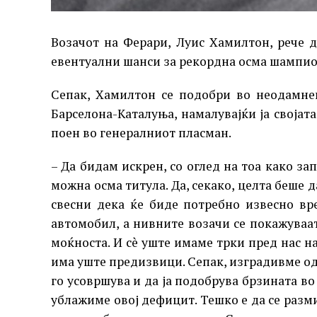
Возачот на Ферари, Луис Хамилтон, рече 
евентуални шанси за рекордна осма шампион
Сепак, Хамилтон се подобри во неодамнеш
Барселона-Каталуња, намалувајќи ја својат
поен во генералниот пласман.
– Да бидам искрен, со оглед на тоа како за
можна осма титула. Да, секако, целта беше д
свесни дека ќе биде потребно извесно вр
автомобил, а нивните возачи се покажуваа
моќноста. И сè уште имаме трки пред нас н
има уште предизвици. Сепак, изградивме о
го усовршува и да ја подобрува брзината в
ублажиме овој дефицит. Тешко е да се разм