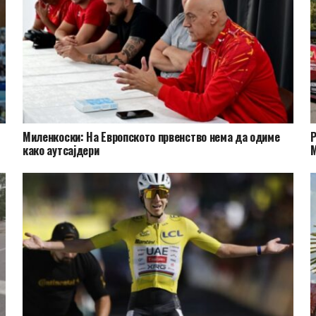
Миленкоски: На Европското првенство нема да одиме
Р
како аутсајдери
М