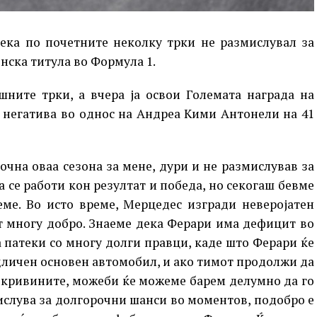
дека по почетните неколку трки не размислувал за
ска титула во Формула 1.
ните трки, а вчера ја освои Големата награда на
а негатива во однос на Андреа Кими Антонели на 41
почна оваа сезона за мене, дури и не размислував за
а се работи кон резултат и победа, но секогаш бевме
еме. Во исто време, Мерцедес изгради неверојатен
т многу добро. Знаеме дека Ферари има дефицит во
а патеки со многу долги правци, каде што Ферари ќе
дличен основен автомобил, и ако тимот продолжи да
о кривините, можеби ќе можеме барем делумно да го
ислува за долгорочни шанси во моментов, подобро е