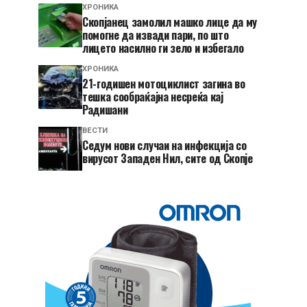
ХРОНИКА
Скопјанец замолил машко лице да му
помогне да извади пари, по што
лицето насилно ги зело и избегало
ХРОНИКА
21-годишен мотоциклист загина во
тешка сообраќајна несреќа кај
Радишани
ВЕСТИ
Седум нови случаи на инфекција со
вирусот Западен Нил, сите од Скопје