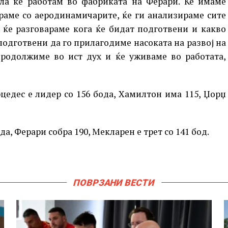
ела ќе работам во фабриката на Ферари. Ќе имаме
араме со аеродинамичарите, ќе ги анализираме сите
 ќе разговараме кога ќе бидат подготвени и какво
подготвени да го прилагодиме насоката на развој на
продолжиме во ист дух и ќе уживаме во работата,
едес е лидер со 156 бода, Хамилтон има 115, Џорџ
да, Ферари собра 190, Мекларен е трет со 141 бод.
ПОВРЗАНИ ВЕСТИ