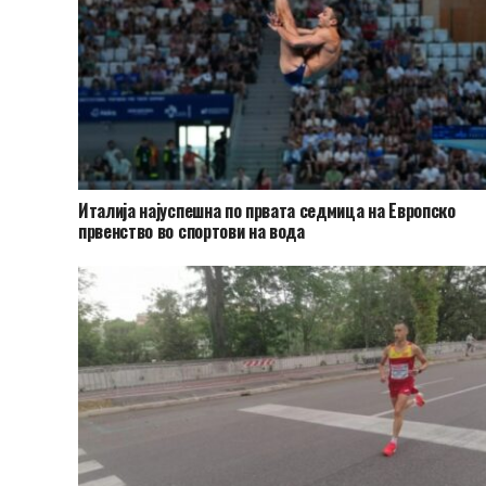
Италија најуспешна по првата седмица на Европско
првенство во спортови на вода