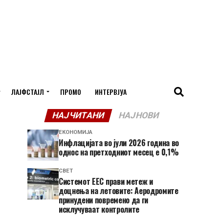
ЛАЈФСТАЈЛ
ПРОМО
ИНТЕРВЈУА
НАЈЧИТАНИ
НАЈНОВИ
ЕКОНОМИЈА
Инфлацијата во јули 2026 година во
однос на претходниот месец е 0,1%
СВЕТ
Системот ЕЕС прави метеж и
доцнења на летовите: Аеродромите
принудени повремено да ги
исклучуваат контролите