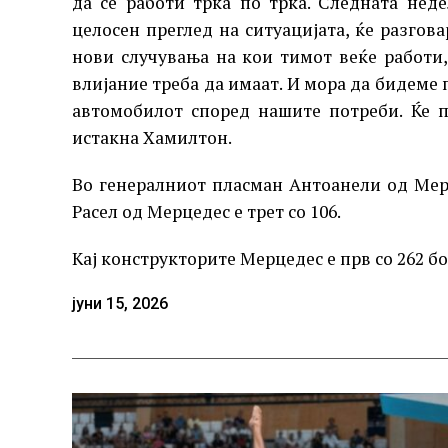
да се работи трка по трка. Следната нед
целосен преглед на ситуацијата, ќе разгов
нови случувања на кои тимот веќе работи,
влијание треба да имаат. И мора да бидеме 
автомобилот според нашите потреби. Ќе 
истакна Хамилтон.
Во генералниот пласман Антоанели од Мерц
Расел од Мерцедес е трет со 106.
Кај конструкторите Мерцедес е прв со 262 бо
јуни 15, 2026