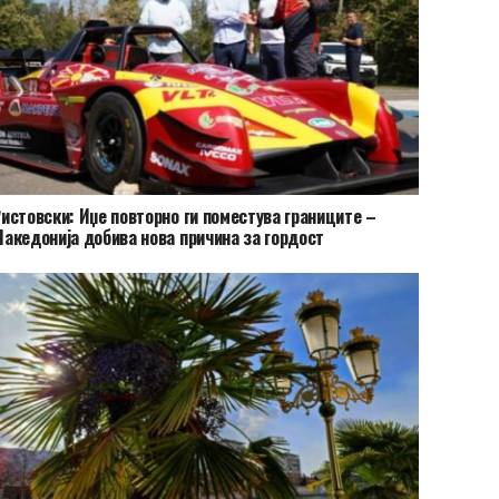
истовски: Иџе повторно ги поместува границите –
акедонија добива нова причина за гордост