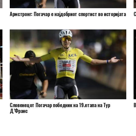
Армстронг: Погачар е најдобриот спортист во историјата
С
Словенецот Погачар победник на 19.етапа на Тур
В
Д’Франс