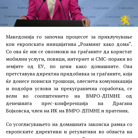
Македонија го започна процесот за приклучување
кон европската иницијатива „Роаминг како дома“.
Со ова ќе им се овозможи на граѓаните да користат
мобилни услуги, повици, интернет и СМС-пораки во
земјите од ЕУ, по цени како домашните. Ова
претставува директна придобивка за граѓаните, која
ќе донесе пониски трошоци, олеснета комуникација
и подобри услови за прекугранична соработка, се
вели во соопштението на ВМРО-ДПМНЕ од
денешната прес-конференција на Драгана
Бојковска, член на ИК на ВМРО-ДПМНЕ и пратеник.
Со усогласувањето на домашната законска рамка со
европските директиви и регулативи во областа на