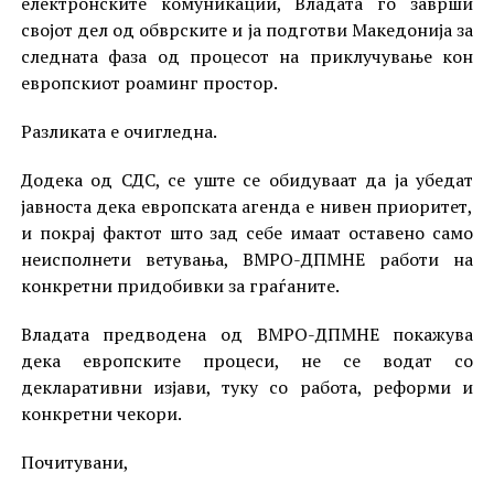
електронските комуникации, Владата го заврши
својот дел од обврските и ја подготви Македонија за
следната фаза од процесот на приклучување кон
европскиот роаминг простор.
Разликата е очигледна.
Додека од СДС, се уште се обидуваат да ја убедат
јавноста дека европската агенда е нивен приоритет,
и покрај фактот што зад себе имаат оставено само
неисполнети ветувања, ВМРО-ДПМНЕ работи на
конкретни придобивки за граѓаните.
Владата предводена од ВМРО-ДПМНЕ покажува
дека европските процеси, не се водат со
декларативни изјави, туку со работа, реформи и
конкретни чекори.
Почитувани,