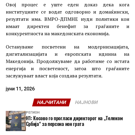
Овој процес е уште еден доказ дека кога
институциите се водат одговорно и домаќински,
резултати има. ВМРО-ДПМНЕ нуди политики кои
имаат директен бенефит за граѓаните и
конкурентноста на македонската економија.
Остануваме посветени на модернизацијата,
дигитализацијата и европската иднина на
Македонија. Продолжуваме да работиме со истата
енергија и посветеност, затоа што граѓаните
заслужуваат власт која создава резултати.
јуни 11, 2026
НАЈЧИТАНИ
НАЈНОВИ
РЕГИОН
Н1: Косово го прогласи директорот на „Телеком
Србија“ за персона нон грата