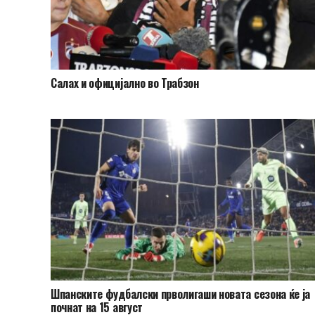
Салах и официјално во Трабзон
Шпанските фудбалски прволигаши новата сезона ќе ја
почнат на 15 август