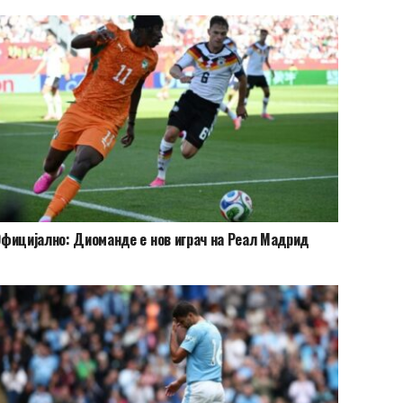
фицијално: Диоманде е нов играч на Реал Мадрид