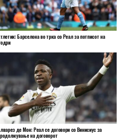
тлетик: Барселона во трка со Реал за потписот на
Родри
лварез де Мон: Реал се договори со Винисиус за
родолжување на договорот