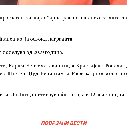
прогласен за најдобар играч во шпанската лига за
анец кој ја освоил наградата.
е доделува од 2009 година.
ти, Карим Бензема двапати, а Кристијано Роналдо,
тер Штеген, Џуд Белингам и Рафиња ја освоиле по
 во Ла Лига, постигнувајќи 16 гола и 12 асистенции.
ПОВРЗАНИ ВЕСТИ