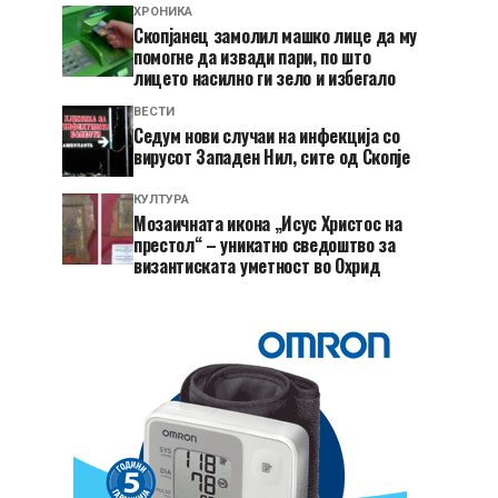
ХРОНИКА
Скопјанец замолил машко лице да му
помогне да извади пари, по што
лицето насилно ги зело и избегало
ВЕСТИ
Седум нови случаи на инфекција со
вирусот Западен Нил, сите од Скопје
КУЛТУРА
Мозаичната икона „Исус Христос на
престол“ – уникатно сведоштво за
византиската уметност во Охрид