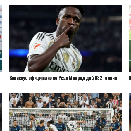
Винисиус официјално во Реал Мадрид до 2032 година
О