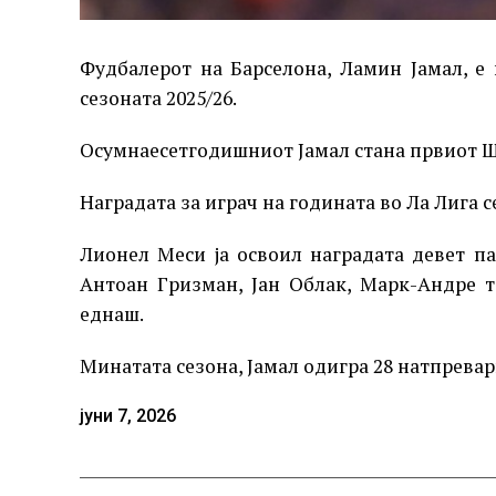
Фудбалерот на Барселона, Ламин Јамал, е 
сезоната 2025/26.
Осумнаесетгодишниот Јамал стана првиот Шп
Наградата за играч на годината во Ла Лига с
Лионел Меси ја освоил наградата девет па
Антоан Гризман, Јан Облак, Марк-Андре 
еднаш.
Минатата сезона, Јамал одигра 28 натпревари
јуни 7, 2026