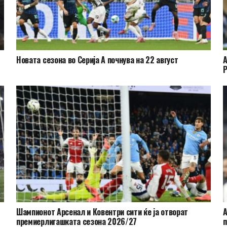
Новата сезона во Серија А почнува на 22 август
А
Шампионот Арсенал и Ковентри сити ќе ја отворат
А
премиерлигашката сезона 2026/27
п