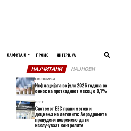
ЛАЈФСТАЈЛ
ПРОМО
ИНТЕРВЈУА
НАЈЧИТАНИ
НАЈНОВИ
ЕКОНОМИЈА
Инфлацијата во јули 2026 година во
однос на претходниот месец е 0,1%
СВЕТ
Системот ЕЕС прави метеж и
доцнења на летовите: Аеродромите
принудени повремено да ги
исклучуваат контролите