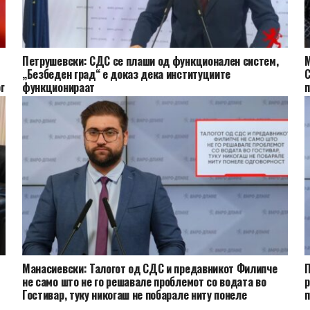
Петрушевски: СДС се плаши од функционален систем,
М
„Безбеден град“ е доказ дека институциите
С
г
функционираат
п
Манасиевски: Талогот од СДС и предавникот Филипче
П
не само што не го решавале проблемот со водата во
р
Гостивар, туку никогаш не побарале ниту понеле
одговорност