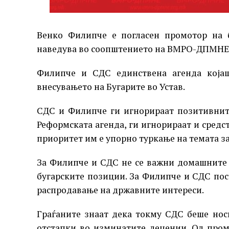
Венко Филипче е погласен промотор на б
наведува во соопштението на ВМРО-ДПМНЕ
Филипче и СДС единствена агенда којаш
внесувањето на Бугарите во Устав.
СДС и Филипче ги игнорираат позитивнит
Реформската агенда, ги игнорираат и средст
приоритет им е упорно туркање на темата з
За Филипче и СДС не се важни домашните 
бугарските позиции. За Филипче и СДС пос
распродавање на државните интереси.
Граѓаните знаат дека токму СДС беше нос
отстапки во изминатите децении. Од пром