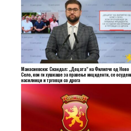
Манасиевски: Скандал: „Децата“ на Филипче од Ново
Село, кои ги хушкаше за правење инциденти, се осуден
насилници и трговци со дрога