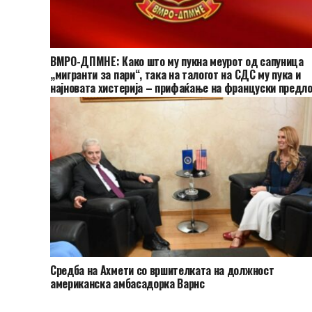
ВМРО-ДПМНЕ: Како што му пукна меурот од сапуница
„мигранти за пари“, така на талогот на СДС му пука и
најновата хистерија – прифаќање на француски предло
Средба на Ахмети со вршителката на должност
американска амбасадорка Варнс