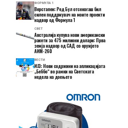
ФОРМУЛА 1
Верстапен: Ред Бул отсекогаш бил
силен поддржувач на моите проекти
надвор од Формула 1
СВЕТ
Австралија купува нови американски
ракети за 475 милиони долари: Прва
земја надвор од САД со оружјето
АИМ-260
ВЕСТИ
ИЈЗ: Нови содржини на апликацијата
„Беббо“ во рамки на Светската
недела на доењето