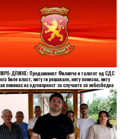
ВМРО-ДПМНЕ: Предавникот Филипче и талогот од СДС
ога биле власт, ниту ги решавале, ниту понесоа, ниту
ак повикаа на одговорност за случаите со небезбедна
ода за пиење