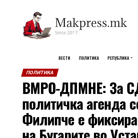
ВЕСТИ
ПОЛИТИКА
РЕПУБЛИКА
ПОЛИТИКА
ВМРО-ДПМНЕ: За С
политичка агенда с
Филипче е фиксира
на Бугарите во Уста