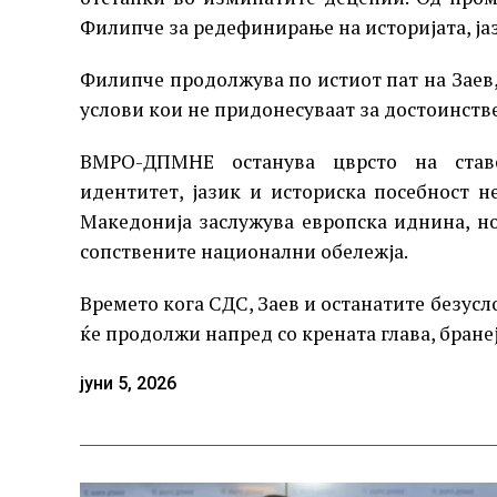
Филипче за редефинирање на историјата, јаз
Филипче продолжува по истиот пат на Заев,
услови кои не придонесуваат за достоинств
ВМРО-ДПМНЕ останува цврсто на ставо
идентитет, јазик и историска посебност 
Македонија заслужува европска иднина, н
сопствените национални обележја.
Времето кога СДС, Заев и останатите безус
ќе продолжи напред со крената глава, бран
јуни 5, 2026