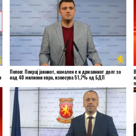
Попов: Покрај јавниот, намален е и државниот долг за
и
над 40 милиони евра, изнесува 51,7% од БДП
к
п
в