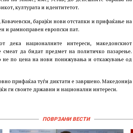
икот, културата и идентитетот.
 Ковачевски, барајќи нови отстапки и прифаќање на
ен и рамноправен европски пат.
т дека националните интереси, македонскиот
не смеат да бидат предмет на политичко пазарење.
о не по цена на нови понижувања и откажување од
ловно прифаќаа туѓи диктати е завршено. Македонија
ејќи ги своите државни и национални интереси.
ПОВРЗАНИ ВЕСТИ