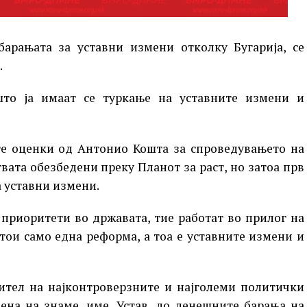
арањата за уставни измени отколку Бугарија, се
.
то ја имаат се туркање на уставните измени и
е оценки од Антонио Кошта за спроведувањето на
вата обезбедени преку Планот за раст, но затоа прв
а уставни измени.
приоритети во државата, тие работат во прилог на
тои само една реформа, а тоа е уставните измени и
ител на најконтроверзните и најголеми политички
ена на знаме, име, Устав, до денешните барања на