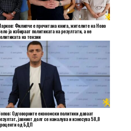
арков: Филипче е прочитана книга, жителите на Ново
ело ја избираат политиката на резултати, а не
олитиката на тензии
опов: Одговорните економски политики даваат
езултат, јавниот долг се намалува и изнесува 58,8
проценти од БДП