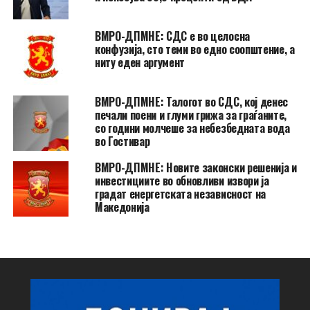
ВМРО-ДПМНЕ: СДС е во целосна
конфузија, сто теми во едно соопштение, а
ниту еден аргумент
ВМРО-ДПМНЕ: Талогот во СДС, кој денес
печали поени и глуми грижа за граѓаните,
со години молчеше за небезбедната вода
во Гостивар
ВМРО-ДПМНЕ: Новите законски решенија и
инвестициите во обновливи извори ја
градат енергетската независност на
Македонија