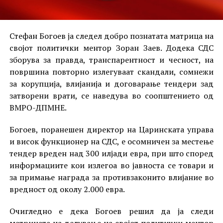
Стефан Богоев ја следел добро познатата матрица на
својот политички ментор Зоран Заев. Додека СДС
зборува за правда, транспарентност и чесност, на
површина повторно излегуваат скандали, сомнежи
за корупција, влијанија и договарање тендери зад
затворени врати, се наведува во соопштението од
ВМРО-ДПМНЕ.
Богоев, поранешен директор на Царинската управа
и висок функционер на СДС, е осомничен за местење
тендер вреден над 300 илјади евра, при што според
информациите кои излегоа во јавноста се товари и
за примање награда за противзаконито влијание во
вредност од околу 2.000 евра.
Очигледно е дека Богоев решил да ја следи