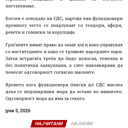
постапување.
Богоев е огледало на СДС, партија чии функционери
премногу често се поврзуваат со тендери, афери,
рекети и сомнежи за корупција.
Граѓаните имаат право да знаат кој и како управувал
со институциите и како се трошеле народните пари.
Затоа истрагата треба да биде целосна, темелна и
без политички калкулации, а сите инволвирани да
понесат одговорност согласно законите.
Времето кога функционери блиски до СДС мислеа
дека се недопирливи мора да остане во минатото.
Одговорност мора да има за секого.
јуни 5, 2026
НАЈЧИТАНИ
НАЈНОВИ