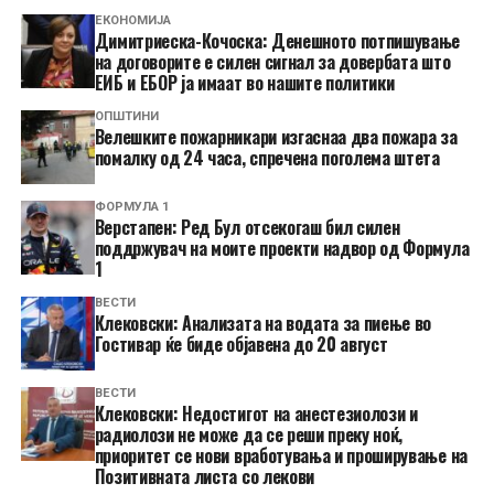
ЕКОНОМИЈА
Димитриеска-Кочоска: Денешното потпишување
на договорите е силен сигнал за довербата што
ЕИБ и ЕБОР ја имаат во нашите политики
ОПШТИНИ
Велешките пожарникари изгаснаа два пожара за
помалку од 24 часа, спречена поголема штета
ФОРМУЛА 1
Верстапен: Ред Бул отсекогаш бил силен
поддржувач на моите проекти надвор од Формула
1
ВЕСТИ
Клековски: Анализата на водата за пиење во
Гостивар ќе биде објавена до 20 август
ВЕСТИ
Клековски: Недостигот на анестезиолози и
радиолози не може да се реши преку ноќ,
приоритет се нови вработувања и проширување на
Позитивната листа со лекови