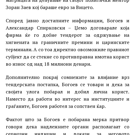
матрицата на делување на својот политички ментор
Зоран Заев кој бараше евро за Вицето.
Според јавно достапните информации, Богоев и
Александар Спирковски – Џемо договарале која
фирма ќе го добие тендерот за одржување на
хигиената на граничните премини и царинските
терминали. А со тоа директно овозможиле правниот
субјект да се стекне со противправна имотна корист
во износ од над 18 милиони денари.
Дополнително покрај сомнежите за влијание врз
тендерската постапка, Богоев се товари и дека за
својата улога побарал и добил лична корист.
Наместо да работи во интерес на институциите и
граѓаните, Богоев работел за сопствен ќар.
Фактот што за Богоев е побарана мерка притвор
говори дека надлежните органи располагаат со
сериозни индиции и докази за неговото