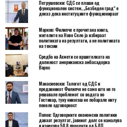
Петрушевски: СДС се плаши од
функционален систем, „Безбеден град“ е
доказ дека институциите функционираат
Марков: Филипче е прочитана книга,
жителите на Ново Село ја избираат
политиката на резултати, а не политиката
на тензии
Средба на Ахмети со вршителката на
должност американска амбасадорка
Варнс
Манасиевски: Талогот од СДС и
предавникот Филипче не само што не го
решавале проблемот со водата во
Гостивар, туку никогаш не побарале ниту
понеле одговорност
Попов: Одговорните економски политики
даваат резултат, јавниот долг се намалува
и изнесува 58,8 проценти од БДП