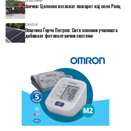
ОПШТИНИ
Јанчев: Целосно изгаснат пожарот кај село Раец
СКОПЈЕ
Општина Ѓорче Петров: Сите основни училишта
добиваат фотоволтаични системи