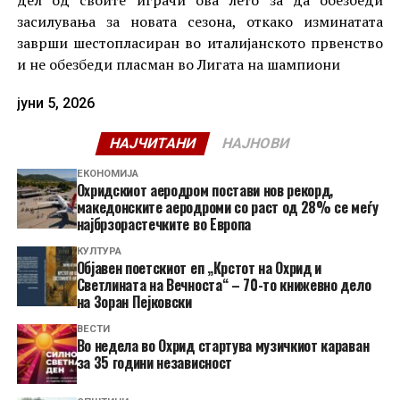
дел од своите играчи ова лето за да обезбеди
засилувања за новата сезона, откако изминатата
заврши шестопласиран во италијанското првенство
и не обезбеди пласман во Лигата на шампиони
јуни 5, 2026
НАЈЧИТАНИ
НАЈНОВИ
ЕКОНОМИЈА
Охридскиот аеродром постави нов рекорд,
македонските аеродроми со раст од 28% се меѓу
најбрзорастечките во Европа
КУЛТУРА
Објавен поетскиот еп „Крстот на Охрид и
Светлината на Вечноста“ – 70-то книжевно дело
на Зоран Пејковски
ВЕСТИ
Во недела во Охрид стартува музичкиот караван
за 35 години независност