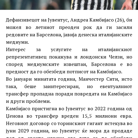
Дефанзивецот на Јувентус, Андреа Камбијасо (26), би
можел во летниот преоден рок да ги засили
редовите на Барселона, јавија денеска италијанските
медиуми.
Интерес за услугите на италијанскиот
репрезентативец покажува и лондонски Челзи, но
според медиумските извештаи, Барселона е во
предност да го обезбеди потписот на Камбијасо.
Во јануари минатата година, Манчестер Сити, исто
така, беше заинтересиран, но евентуалниот
трансфер пропадна поради повредата на Камбијасо
и други проблеми.
Камбијасо пристигна во Јувентус во 2022 година од
Џенова во трансфер вреден 15,5 милиони евра.
Неговиот договор со торинскиот гигант истекува во
јуни 2029 година, но Јувентус ќе мора да продаде