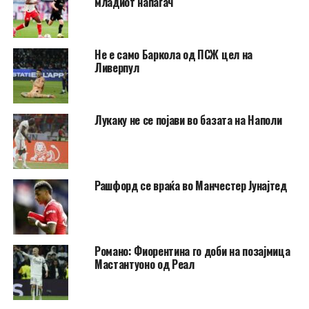
младиот напаѓач
Не e само Баркола од ПСЖ цел на
Ливерпул
Лукаку не се појави во базата на Наполи
Рашфорд се враќа во Манчестер Јунајтед
Романо: Фиорентина го доби на позајмица
Мастантуоно од Реал