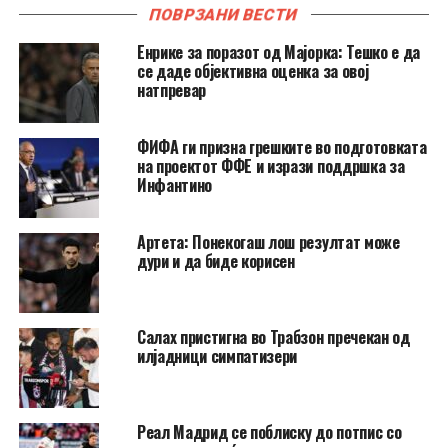
ПОВРЗАНИ ВЕСТИ
Енрике за поразот од Мајорка: Тешко е да
се даде објективна оценка за овој
натпревар
ФИФА ги призна грешките во подготовката
на проектот ФФЕ и изрази поддршка за
Инфантино
Артета: Понекогаш лош резултат може
дури и да биде корисен
Салах пристигна во Трабзон пречекан од
илјадници симпатизери
Реал Мадрид се поблиску до потпис со