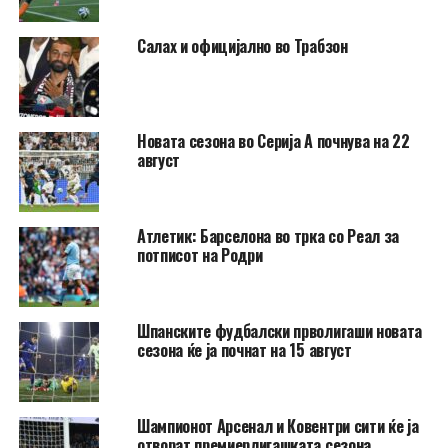
Салах и официјално во Трабзон
Новата сезона во Серија А почнува на 22
август
Атлетик: Барселона во трка со Реал за
потписот на Родри
Шпанските фудбалски прволигаши новата
сезона ќе ја почнат на 15 август
Шампионот Арсенал и Ковентри сити ќе ја
отворат премиерлигашката сезона