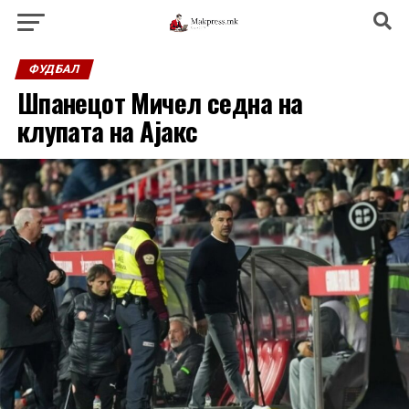
ФУДБАЛ
Шпанецот Мичел седна на
клупата на Ајакс