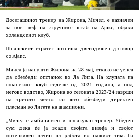
Досегашниот тренер на Жирона, Мичел, е назначен
за нов шеф на стручниот штаб на Ајакс, објави
холандскиот клуб.
Шпанскиот стратег потпиша двегодишен договор
со Ајакс.
Мичел ја напушти Жирона на 28 мај, откако не успеа
да обезбеди опстанок во Ла Лига. На клупата на
шпанскиот клуб седеше од 2021 година, а под
негово водство, Жирона во сезоната 2023/24 заврши
на третото место, со што обезбеди директен
пласман во Лигата на шампиони.
„Мичел е амбициозен и посакуван тренер. Убеден
сум дека ќе ја всади својата визија и својот
интензивен начин на работа во нашиот тим. Го