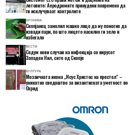
летовите: Аеродромите принудени повремено да
ги исклучуваат контролите
ХРОНИКА
Скопјанец замолил машко лице да му помогне да
извади пари, по што лицето насилно ги зело и
избегало
ВЕСТИ
Седум нови случаи на инфекција со вирусот
Западен Нил, сите од Скопје
КУЛТУРА
Мозаичната икона „Исус Христос на престол“ –
уникатно сведоштво за византиската уметност во
Охрид