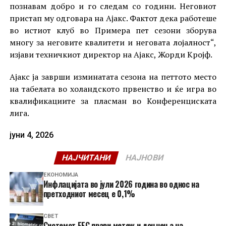
познавам добро и го следам со години. Неговиот
пристап му одговара на Ајакс. Фактот дека работеше
во истиот клуб во Примера пет сезони зборува
многу за неговите квалитети и неговата лојалност“,
изјави техничкиот директор на Ајакс, Жорди Кројф.
Ајакс ја заврши изминатата сезона на петтото место
на табелата во холандското првенство и ќе игра во
квалификациите за пласман во Конференциската
лига.
јуни 4, 2026
НАЈЧИТАНИ
НАЈНОВИ
ЕКОНОМИЈА
Инфлацијата во јули 2026 година во однос на
претходниот месец е 0,1%
СВЕТ
Системот ЕЕС прави метеж и доцнења на