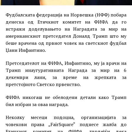
Фудбалската федерација на Норвешка (НФФ) побара
денеска од Етичкиот комитет на ФИФА да го
истражи доделувањето на Наградата за мир на
американскиот претседател Доналд Трамп што му
беше врачена од првиот човек на светскиот фудбал
Џани Инфантино.
Претседателот на ФИФА, Инфантино, му ја врачи на
Трамп инаугуративната Награда за мир на 6
декември лани, за време на жрепката за
претстојното Светско првенство.
ФИФА никогаш не обелодени детали како Трамп
бил избран за оваа награда.
Неколку месеци подоцна, организацијата за
човекови права „FairSquare“ поднесе жалба до
Етичкиот комитет на ФИФА, тврдејќи дека