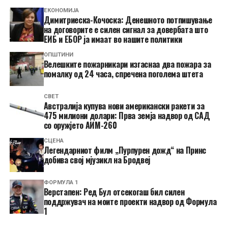
ЕКОНОМИЈА
Димитриеска-Кочоска: Денешното потпишување
на договорите е силен сигнал за довербата што
ЕИБ и ЕБОР ја имаат во нашите политики
ОПШТИНИ
Велешките пожарникари изгаснаа два пожара за
помалку од 24 часа, спречена поголема штета
СВЕТ
Австралија купува нови американски ракети за
475 милиони долари: Прва земја надвор од САД
со оружјето АИМ-260
СЦЕНА
Легендарниот филм „Пурпурен дожд“ на Принс
добива свој мјузикл на Бродвеј
ФОРМУЛА 1
Верстапен: Ред Бул отсекогаш бил силен
поддржувач на моите проекти надвор од Формула
1