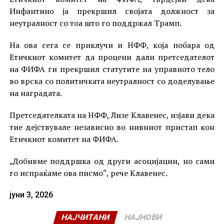
Инфантино ја прекршил својата должност за
неутралност со тоа што го поддржал Трамп.
На ова сега се приклучи и НФФ, која побара од
Етичкиот комитет да процени дали претседателот
на ФИФА ги прекршил статутите на управното тело
во врска со политичката неутралност со доделување
на наградата.
Претседателката на НФФ, Лизе Клавенес, изјави дека
тие дејствувале независно во нивниот пристап кон
Етичкиот комитет на ФИФА.
„Добивме поддршка од други асоцијации, но сами
го испраќаме ова писмо“, рече Клавенес.
јуни 3, 2026
НАЈЧИТАНИ
НАЈНОВИ