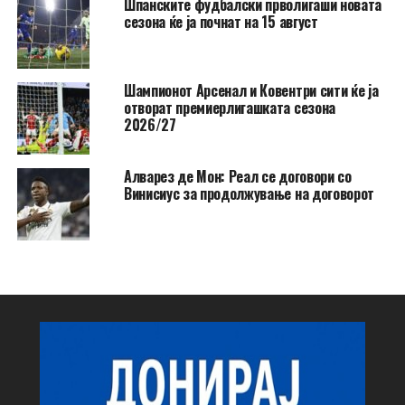
Шпанските фудбалски прволигаши новата
сезона ќе ја почнат на 15 август
Шампионот Арсенал и Ковентри сити ќе ја
отворат премиерлигашката сезона
2026/27
Алварез де Мон: Реал се договори со
Винисиус за продолжување на договорот