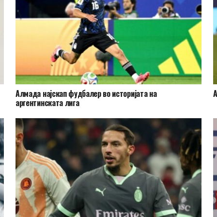
Алмада најскап фудбалер во историјата на
А
аргентинската лига