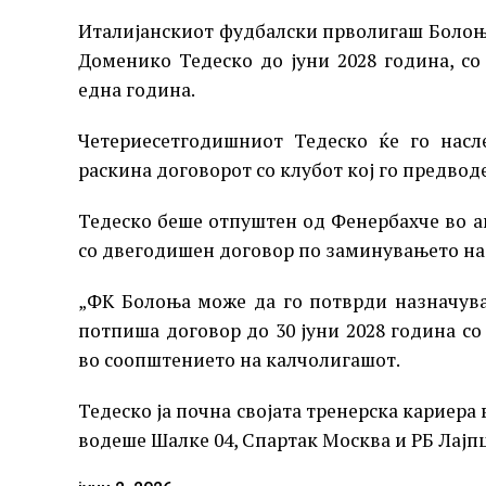
Италијанскиот фудбалски прволигаш Болоња
Доменико Тедеско до јуни 2028 година, с
една година.
Четериесетгодишниот Тедеско ќе го насл
раскина договорот со клубот кој го предвод
Тедеско беше отпуштен од Фенербахче во а
со двегодишен договор по заминувањето н
„ФК Болоња може да го потврди назначува
потпиша договор до 30 јуни 2028 година со
во соопштението на калчолигашот.
Тедеско ја почна својата тренерска кариера 
водеше Шалке 04, Спартак Москва и РБ Лајпци