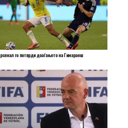
рсенал го потврди доаѓањето на Гимараеш