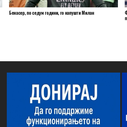
Бенасер, по седум години, го напушти Милан
Ф
п