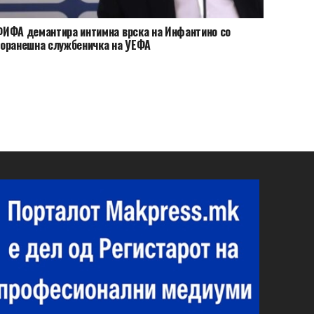
ИФА демантира интимна врска на Инфантино со
оранешна службеничка на УЕФА