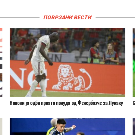
ПОВРЗАНИ ВЕСТИ
Наполи ја одби првата понуда од Фенербахче за Лукаку
С