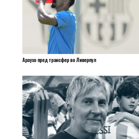
Араухо пред трансфер во Ливерпул