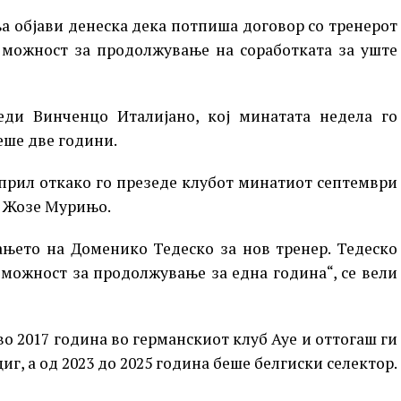
 објави денеска дека потпиша договор со тренерот
о можност за продолжување на соработката за уште
еди Винченцо Италијано, кој минатата недела го
еше две години.
прил откако го презеде клубот минатиот септември
а Жозе Мурињо.
њето на Доменико Тедеско за нов тренер. Тедеско
 можност за продолжување за една година“, се вели
во 2017 година во германскиот клуб Ауе и оттогаш ги
г, а од 2023 до 2025 година беше белгиски селектор.