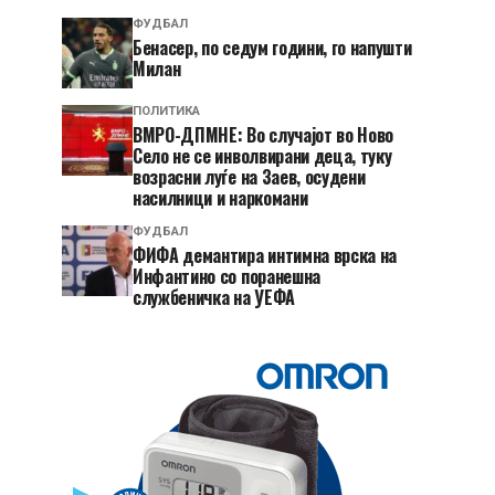
ФУДБАЛ
Бенасер, по седум години, го напушти
Милан
ПОЛИТИКА
ВМРО-ДПМНЕ: Во случајот во Ново
Село не се инволвирани деца, туку
возрасни луѓе на Заев, осудени
насилници и наркомани
ФУДБАЛ
ФИФА демантира интимна врска на
Инфантино со поранешна
службеничка на УЕФА