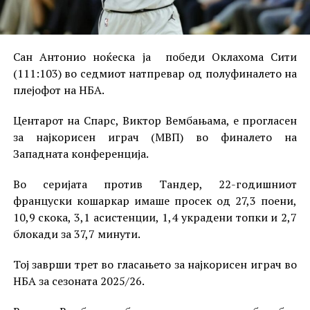
Сан Антонио ноќеска ја победи Оклахома Сити
(111:103) во седмиот натпревар од полуфиналето на
плејофот на НБА.
Центарот на Спарс, Виктор Вембањама, е прогласен
за најкорисен играч (МВП) во финалето на
Западната конференција.
Во серијата против Тандер, 22-годишниот
француски кошаркар имаше просек од 27,3 поени,
10,9 скока, 3,1 асистенции, 1,4 украдени топки и 2,7
блокади за 37,7 минути.
Тој заврши трет во гласањето за најкорисен играч во
НБА за сезоната 2025/26.