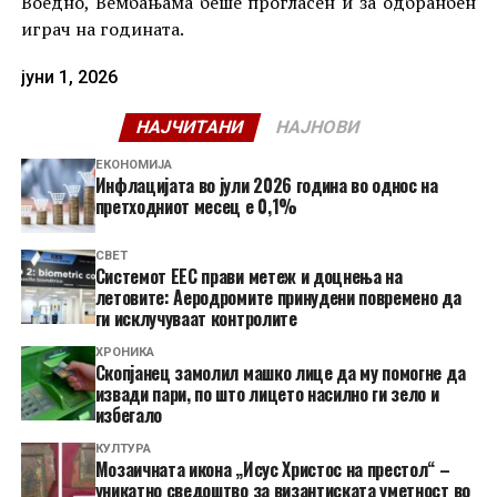
Воедно, Вембањама беше прогласен и за одбранбен
играч на годината.
јуни 1, 2026
НАЈЧИТАНИ
НАЈНОВИ
ЕКОНОМИЈА
Инфлацијата во јули 2026 година во однос на
претходниот месец е 0,1%
СВЕТ
Системот ЕЕС прави метеж и доцнења на
летовите: Аеродромите принудени повремено да
ги исклучуваат контролите
ХРОНИКА
Скопјанец замолил машко лице да му помогне да
извади пари, по што лицето насилно ги зело и
избегало
КУЛТУРА
Мозаичната икона „Исус Христос на престол“ –
уникатно сведоштво за византиската уметност во