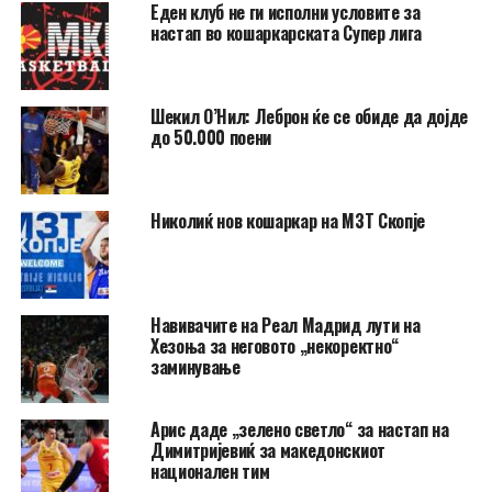
Еден клуб не ги исполни условите за
настап во кошаркарската Супер лига
Шекил О’Нил: Леброн ќе се обиде да дојде
до 50.000 поени
Николиќ нов кошаркар на МЗТ Скопје
Навивачите на Реал Мадрид лути на
Хезоња за неговото „некоректно“
заминување
Арис даде „зелено светло“ за настап на
Димитријевиќ за македонскиот
национален тим