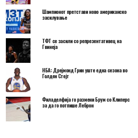
Шампионот претстави ново американско
засилување
ТФТ се засили со репрезентативец на
Гвинеја
НБА: Дрејмонд Грин уште една сезона во
Голден Стејт
Филаделфија го размени Брум со Клиперс
за да го потпише Леброн