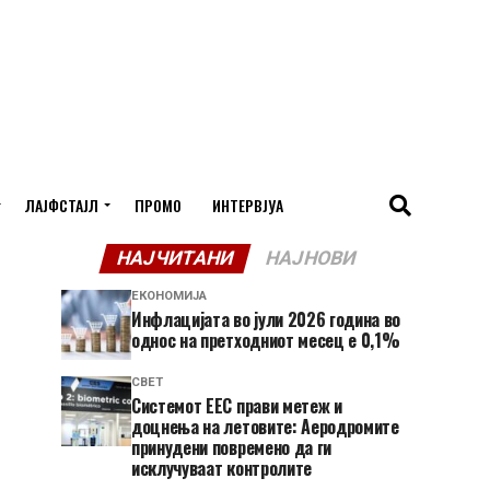
ЛАЈФСТАЈЛ
ПРОМО
ИНТЕРВЈУА
НАЈЧИТАНИ
НАЈНОВИ
ЕКОНОМИЈА
Инфлацијата во јули 2026 година во
однос на претходниот месец е 0,1%
СВЕТ
Системот ЕЕС прави метеж и
доцнења на летовите: Аеродромите
принудени повремено да ги
исклучуваат контролите