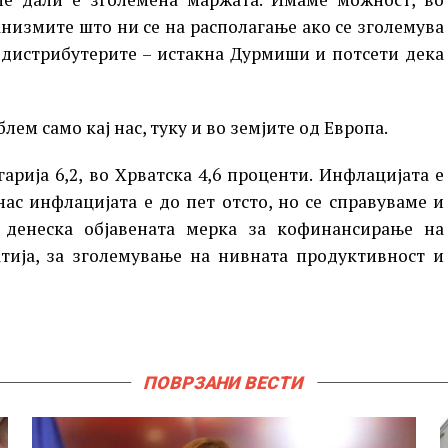
анизмите што ни се на располагање ако се зголемува
 дистрибутерите – истакна Дурмиши и потсети дека
лем само кај нас, туку и во земјите од Европа.
гарија 6,2, во Хрватска 4,6 проценти. Инфлацијата е
 нас инфлацијата е до пет отсто, но се справуваме и
 денеска објавената мерка за кофинансирање на
атија, за зголемување на нивната продуктивност и
ПОВРЗАНИ ВЕСТИ