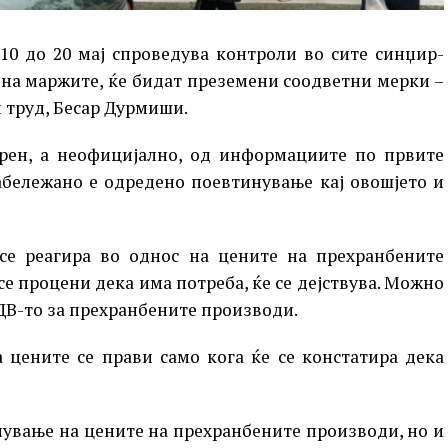
10 до 20 мај спроведува контроли во сите синџир-
 на маржите, ќе бидат преземени соодветни мерки –
 труд, Бесар Дурмиши.
ерен, а неофицијално, од информациите по првите
абележано е одредено поевтинување кај овошјето и
 се реагира во однос на цените на прехранбените
се процени дека има потреба, ќе се дејствува. Можно
ДВ-то за прехранбените производи.
цените се прави само кога ќе се констатира дека
мување на цените на прехранбените производи, но и