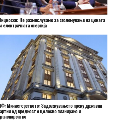
ицкоски: Не размислуваме за зголемување на цената
а електричната енергија
Ф: Министерството: Задолжувањето преку државни
артии од вредност е целосно планирано и
ранспарентно