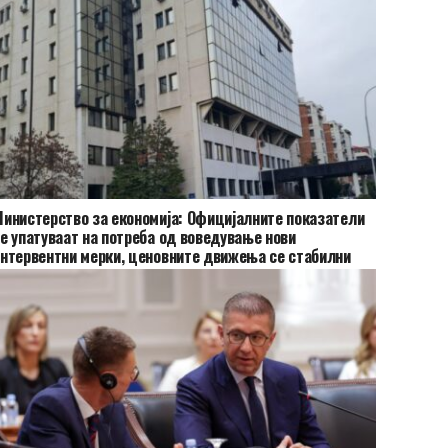
инистерство за економија: Официјалните показатели
е упатуваат на потреба од воведување нови
нтервентни мерки, ценовните движења се стабилни