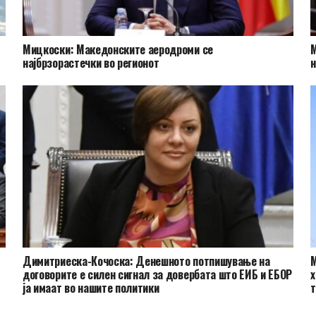
Мицкоски: Македонските аеродроми се
М
најбрзорастечки во регионот
н
Димитриеска-Кочоска: Денешното потпишување на
М
договорите е силен сигнал за довербата што ЕИБ и ЕБОР
х
ја имаат во нашите политики
т