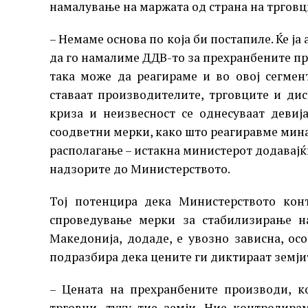
намалување на маржата од страна на трговц
– Немаме основа по која би постапиле. Ќе ја
да го намалиме ДДВ-то за прехранбените пр
така може да реагираме и во овој сегме
ставаат производителите, трговците и ди
криза и неизвесност се однесуваат девиј
соодветни мерки, како што реагиравме мина
располагање – истакна министерот додавајќи
надзорите до Министерството.
Тој потенцира дека Министерството конт
спроведување мерки за стабилизирање на
Македонија, додаде, е увозно зависна, ос
подразбира дека цените ги диктираат земји
– Цената на прехранбените производи, к
трговци, туку тие земји. Ние контролир