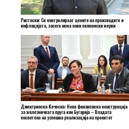
Ристески: Се контролираат цените на производите и
инфлацијата, засега нема нови економски мерки
Димитриеска-Кочоска: Нова финансиска конструкција
за железничката пруга кон Бугарија – Владата
посветена на успешна реализација на проектот