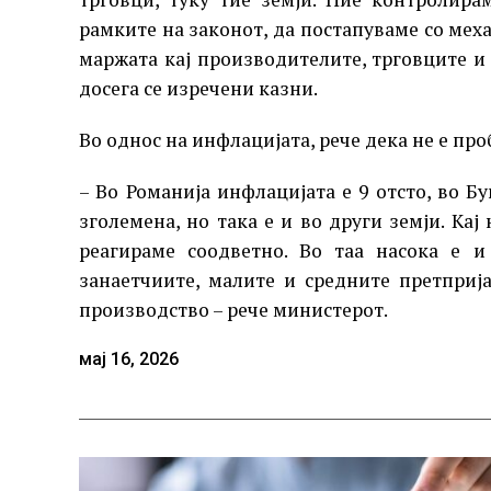
рамките на законот, да постапуваме со мех
маржата кај производителите, трговците и
досега се изречени казни.
Во однос на инфлацијата, рече дека не е проб
– Во Романија инфлацијата е 9 отсто, во Бу
зголемена, но така е и во други земји. Кај
реагираме соодветно. Во таа насока е и
занаетчиите, малите и средните претприј
производство – рече министерот.
мај 16, 2026