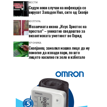
ВЕСТИ
Седум нови случаи на инфекција со
вирусот Западен Нил, сите од Скопје
КУЛТУРА
Мозаичната икона „Исус Христос на
престол“ – уникатно сведоштво за
византиската уметност во Охрид
ХРОНИКА
Скопјанец замолил машко лице да му
помогне да извади пари, по што
лицето насилно ги зело и избегало