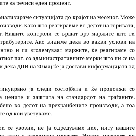
ите за речиси еден процент.
 анализираме ситуацијата до крајот на месецот. Може
оизводи. Како што реагиравме во делот на горивата,
нт. Нашите контроли се вршат врз маржите што ги
стрибутерите. Ако видиме дека во вакви услови на
антно и ги зголемуваат маржите, ќе реагираме со
тиот пат, со административните мерки што ни се на
 дека ДПИ на 20 мај ќе ја достави информацијата од
инуирано ја следи состојбата и ќе продолжи со
 цените и заштита на стандардот на граѓаните.
обено во делот на прехранбените производи, а тоа
те од кои увезуваме.
ои се увозни, не ја одредуваме ние, ниту нашите
аме дали е зголемена маржата. Имаме можност, во