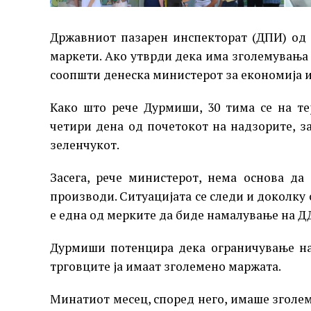
Државниот пазарен инспекторат (ДПИ) од 
маркети. Ако утврди дека има зголемувања
соопшти денеска министерот за економија и
Како што рече Дурмиши, 30 тима се на т
четири дена од почетокот на надзорите, з
зеленчукот.
Засега, рече министерот, нема основа да
производи. Ситуацијата се следи и доколку 
е една од мерките да биде намалување на Д
Дурмиши потенцира дека ограничување на 
трговците ја имаат зголемено маржата.
Минатиот месец, според него, имаше зголе