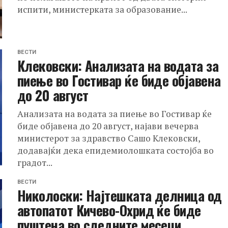
испити, министерката за образование...
ВЕСТИ
Клековски: Анализата на водата за
пиење во Гостивар ќе биде објавена
до 20 август
Анализата на водата за пиење во Гостивар ќе
биде објавена до 20 август, најави вечерва
министерот за здравство Сашо Клековски,
додавајќи дека епидемиолошката состојба во
градот...
ВЕСТИ
Николоски: Најтешката делница од
автопатот Кичево-Охрид ќе биде
пуштена во следните месеци,