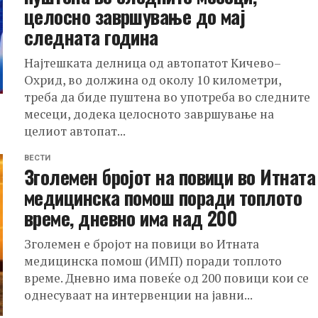
целосно завршување до мај
следната година
Најтешката делница од автопатот Кичево–
Охрид, во должина од околу 10 километри,
треба да биде пуштена во употреба во следните
месеци, додека целосното завршување на
целиот автопат...
ВЕСТИ
Зголемен бројот на повици во Итната
медицинска помош поради топлото
време, дневно има над 200
Зголемен е бројот на повици во Итната
медицинска помош (ИМП) поради топлото
време. Дневно има повеќе од 200 повици кои се
однесуваат на интервенции на јавни...