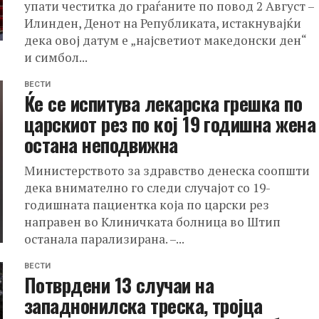
упати честитка до граѓаните по повод 2 Август –
Илинден, Денот на Републиката, истакнувајќи
дека овој датум е „најсветиот македонски ден“
и симбол...
ВЕСТИ
Ќе се испитува лекарска грешка по
царскиот рез по кој 19 годишна жена
остана неподвижна
Министерството за здравство денеска соопшти
дека внимателно го следи случајот со 19-
годишната пациентка која по царски рез
направен во Клиничката болница во Штип
останала парализирана. –...
ВЕСТИ
Потврдени 13 случаи на
западнонилска треска, тројца