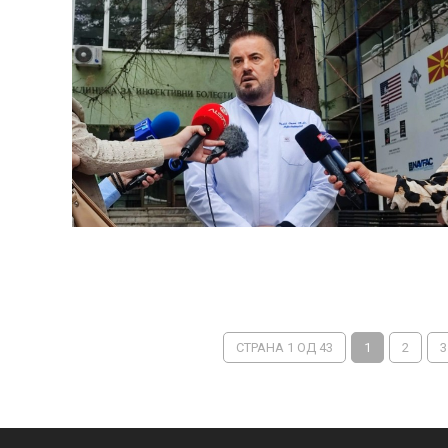
СТРАНА 1 ОД 43
1
2
3