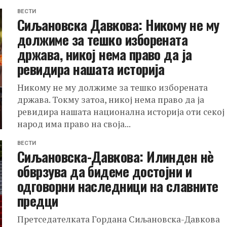
ВЕСТИ
Сиљановска Давкова: Никому не му
должиме за тешко изборената
држава, никој нема право да ја
ревидира нашата историја
Никому не му должиме за тешко изборената
држава. Токму затоа, никој нема право да ја
ревидира нашата национална историја оти секој
народ има право на своја...
ВЕСТИ
Сиљановска-Давкова: Илинден нè
обврзува да бидеме достојни и
одговорни наследници на славните
предци
Претседателката Гордана Сиљановска-Давкова