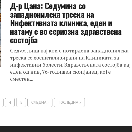
Д-р Цана: Седумина со
западнонилска треска на
Инфективната клиника, еден и
натаму е во сериозна здравствена
состојба
Седум лица кај кои е потврдена западнонилска
треска се хоспитализирани на Клиниката за
инфективни болести. Здравствената состојба кај
еден од нив, 76-годишен скопјанец, кој е
сместен...
4
5
СЛЕДНА ›
ПОСЛЕДНА »