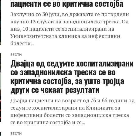
пациенти се во критична состојба
Заклучно со 30 јули, во државата се потврдени
вкупно 13 случаи на западнонилска треска. Од
нив, 10 пациенти се хоспитализирани на
Универзитетската клиника за инфективни
болести...
ВЕСТИ
Двајца од седумте хоспитализирани
со западнонилска треска се во
критична состојба, за уште тројца
други се чекаат резултати
Двајца пациенти на возраст од 76 и 66 години од
седумте хоспитализирани на Клиниката за
инфективни болести со западнонилска треска
се во критична состојба и се...
ВЕСТИ