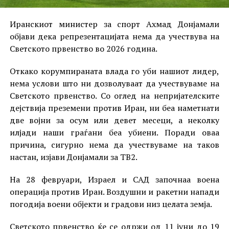
Иранскиот министер за спорт Ахмад Донјамали
објави дека репрезентацијата нема да учествува на
Светското првенство во 2026 година.
Откако корумпираната влада го уби нашиот лидер,
нема услови што ни дозволуваат да учествуваме на
Светското првенство. Со оглед на непријателските
дејствија преземени против Иран, ни беа наметнати
две војни за осум или девет месеци, а неколку
илјади наши граѓани беа убиени. Поради оваа
причина, сигурно нема да учествуваме на таков
настан, изјави Донјамали за ТВ2.
На 28 февруари, Израел и САД започнаа воена
операција против Иран. Воздушни и ракетни напади
погодија воени објекти и градови низ целата земја.
Светското првенство ќе се одржи од 11 јуни до 19