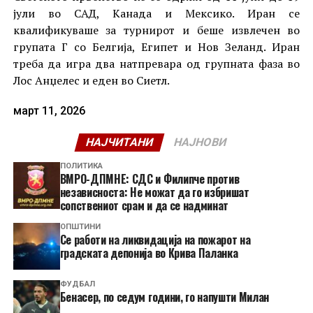
јули во САД, Канада и Мексико. Иран се
квалификуваше за турнирот и беше извлечен во
групата Г со Белгија, Египет и Нов Зеланд. Иран
треба да игра два натпревара од групната фаза во
Лос Анџелес и еден во Сиетл.
март 11, 2026
НАЈЧИТАНИ
НАЈНОВИ
ПОЛИТИКА
ВМРО-ДПМНЕ: СДС и Филипче против
независноста: Не можат да го избришат
сопствениот срам и да се надминат
ОПШТИНИ
Се работи на ликвидација на пожарот на
градската депонија во Крива Паланка
ФУДБАЛ
Бенасер, по седум години, го напушти Милан