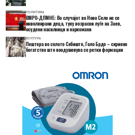
ПОЛИТИКА
ВМРО-ДПМНЕ: Во случајот во Ново Село не се
инволвирани деца, туку возрасни луѓе на Заев,
осудени насилници и наркомани
КУЛТУРА
Пештера во селото Себиште, Голо Брдо – скриено
богатство што воодушевува со ретки формации