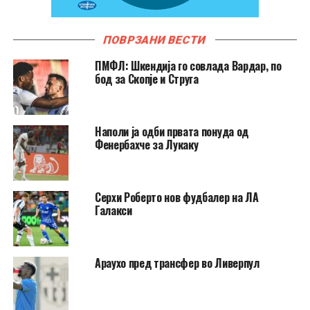
ПОВРЗАНИ ВЕСТИ
ПМФЛ: Шкендија го совлада Вардар, по
бод за Скопје и Струга
Наполи ја одби првата понуда од
Фенербахче за Лукаку
Серхи Роберто нов фудбалер на ЛА
Галакси
Араухо пред трансфер во Ливерпул