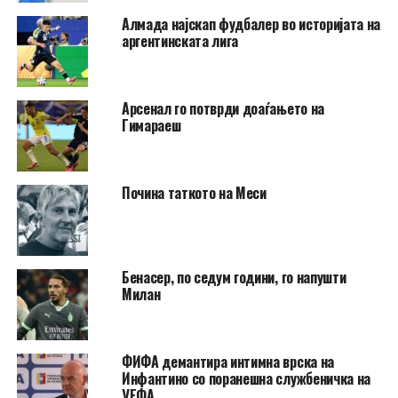
Алмада најскап фудбалер во историјата на
аргентинската лига
Арсенал го потврди доаѓањето на
Гимараеш
Почина таткото на Меси
Бенасер, по седум години, го напушти
Милан
ФИФА демантира интимна врска на
Инфантино со поранешна службеничка на
УЕФА