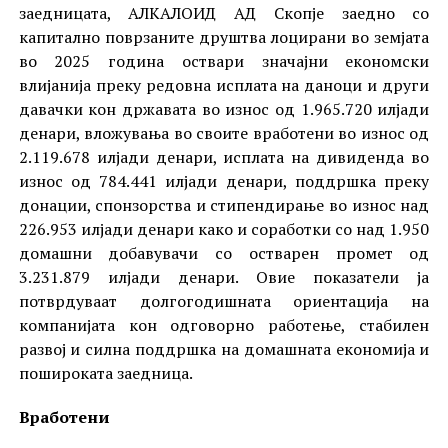
заедницата, АЛКАЛОИД АД Скопје заедно со
капитално поврзаните друштва лоцирани во земјата
во 2025 година оствари значајни економски
влијанија преку редовна исплата на даноци и други
давачки кон државата во износ од 1.965.720 илјади
денари, вложувања во своите вработени во износ од
2.119.678 илјади денари, исплата на дивиденда во
износ од 784.441 илјади денари, поддршка преку
донации, спонзорства и стипендирање во износ над
226.953 илјади денари како и соработки со над 1.950
домашни добавувачи со остварен промет од
3.231.879 илјади денари. Овие показатели ја
потврдуваат долгогодишната ориентација на
компанијата кон одговорно работење, стабилен
развој и силна поддршка на домашната економија и
пошироката заедница.
Вработени