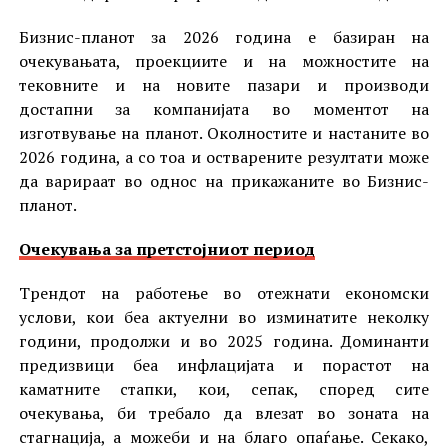
Бизнис-планот за 2026 година е базиран на
очекувањата, проекциите и на можностите на
тековните и на новите пазари и производи
достапни за компанијата во моментот на
изготвување на планот. Околностите и настаните во
2026 година, а со тоа и остварените резултати може
да варираат во однос на прикажаните во Бизнис-
планот.
Очекувања за претстојниот период
Трендот на работење во отежнати економски
услови, кои беа актуелни во изминатите неколку
години, продолжи и во 2025 година. Доминанти
предизвици беа инфлацијата и порастот на
каматните стапки, кои, сепак, според сите
очекувања, би требало да влезат во зоната на
стагнација, а можеби и на благо опаѓање. Секако,