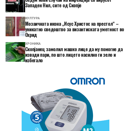
Западен Нил, сите од Скопје
КУЛТУРА
Мозаичната икона „Исус Христос на престол“ –
уникатно сведоштво за византиската уметност во
Охрид
ХРОНИКА
Скопјанец замолил машко лице да му помогне да
извади пари, по што лицето насилно ги зело и
избегало