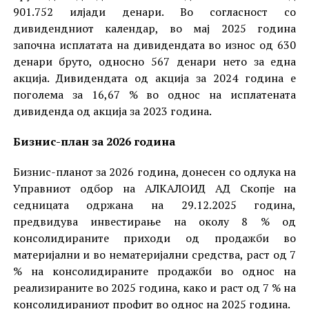
901.752 илјади денари. Во согласност со
дивидендниот календар, во мај 2025 година
започна исплатата на дивидендата во износ од 630
денари бруто, односно 567 денари нето за една
акција. Дивидендата од акција за 2024 година е
поголема за 16,67 % во однос на исплатената
дивиденда од акција за 2023 година.
Бизнис-план за 202
6
година
Бизнис-планот за 2026 година, донесен со одлука на
Управниот одбор на АЛКАЛОИД АД Скопје на
седницата одржана на 29.12.2025 година,
предвидува инвестирање на околу 8 % од
консолидираните приходи од продажби во
материјални и во нематеријални средства, раст од 7
% на консолидираните продажби во однос на
реализираните во 2025 година, како и раст од 7 % на
консолидираниот профит во однос на 2025 година.