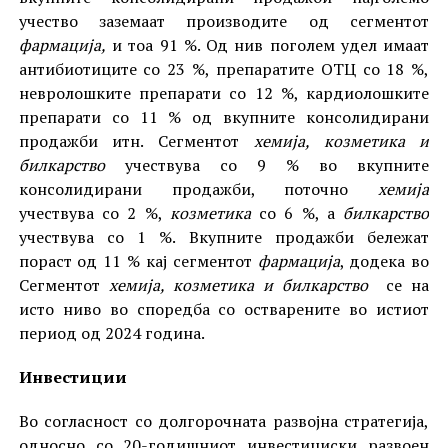
учество заземаат производите од сегментот
фармација,
и тоа 91 %. Од нив поголем удел имаат
антибиотиците со 23 %, препаратите ОТЦ со 18 %,
невролошките препарати со 12 %, кардиолошките
препарати со 11 % од вкупните консолидирани
продажби итн. Сегментот
хемија, козметика и
билкарство
учествува со 9 % во вкупните
консолидирани продажби, поточно
хемија
учествува со 2 %,
козметика
со 6 %, а
билкарство
учествува со 1 %. Вкупните продажби бележат
пораст од 11 % кај сегментот
фармација
, додека во
Сегментот
хемија, козметика и билкарство
се на
исто ниво во споредба со остварените во истиот
период од 2024 година.
Инвестиции
Во согласност со долгорочната развојна стратегија,
односно со 20-годишниот инвестициски развоен