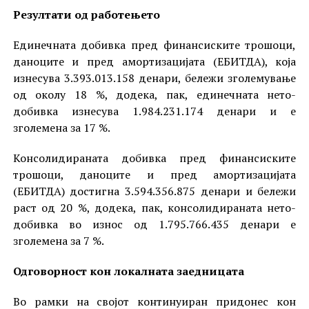
Резултати од работењето
Единечната добивка пред финансиските трошоци,
даноците и пред амортизацијата (ЕБИТДА), која
изнесува 3.393.013.158 денари, бележи зголемување
од околу 18 %, додека, пак, единечната нето-
добивка изнесува 1.984.231.174 денари и е
зголемена за 17 %.
Консолидираната добивка пред финансиските
трошоци, даноците и пред амортизацијата
(ЕБИТДА) достигна 3.594.356.875 денари и бележи
раст од 20 %, додека, пак, консолидираната нето-
добивка во износ од 1.795.766.435 денари е
зголемена за 7 %.
Одговорност кон локалната заедницата
Во рамки на својот континуиран придонес кон