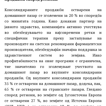
Консолидираните продажби остварени на
домашниот пазар се зголемени за 20 % во споредба
со минатата година. Како докажан партнер на
јавното здравство, компанијата активно учествува
во обезбедувањето на најсовремени ретки и
специфични терапии преку застапување на
производите на светски реномирани фармацевтски
производители, обезбедувајќи значајна поддршка за
здравствениот систем во земјава. Иако
профитабилноста на овие програми е ограничена,
тие значително го зголемуваат учеството на
домашниот пазар во вкупните консолидирани
продажби. Од вкупните консолидирани продажби
35 % се остварени на домашниот пазар, додека, пак,
65 % се остварени на странските пазари. Гледано
според региони, во земјите од Југоисточна Европа
се остварени 27 %, во земјите од Источна Европа