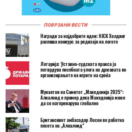
ПОВРЗАНИ ВЕСТИ
Награди за најдобрите идеи: НЈСК Холдинг
распиша конкурс за редизајн на логото
Лотарија: Уставно-судската пракса ја
потврдува посебната улога на државата во
организирањето на игрите на среќа
Мукаетов на Самитот „Македонија 2025“:
Алкалоид е пример дека Македонија може
да се натпреварува глобално
Британскиот амбасадор Лосон во работна
посета на „Алкалоид“