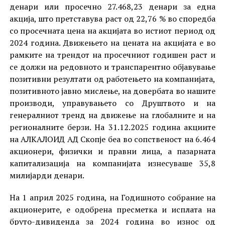
денари или просечно 27.468,23 денари за една
акција, што претставува раст од 22,76 % во споредба
со просечната цена на акцијата во истиот период од
2024 година. Движењето на цената на акцијата е во
рамките на трендот на просечниот годишен раст и
се должи на редовното и транспарентно објавување
позитивни резултати од работењето на компанијата,
позитивното јавно мислење, на довербата во нашите
производи, управувањето со Друштвото и на
генералниот тренд на движење на глобалните и на
регионалните берзи. На 31.12.2025 година акциите
на АЛКАЛОИД АД Скопје беа во сопственост на 6.464
акционери, физички и правни лица, a пазарната
капитализација на компанијата изнесуваше 35,8
милијарди денари.
На 1 април 2025 година, на Годишното собрание на
акционерите, е одобрена пресметка и исплата на
бруто-дивиденда за 2024 година во износ од