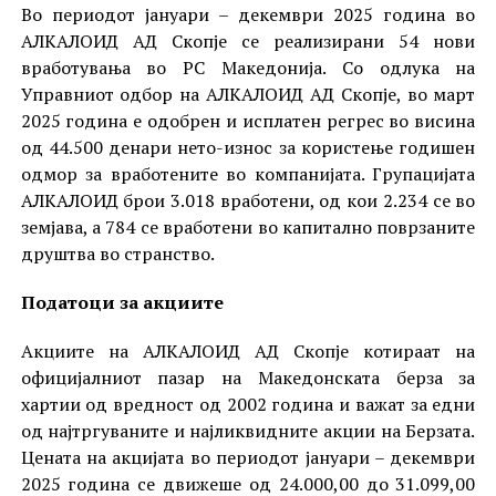
Во периодот јануари – декември 2025 година во
АЛКАЛОИД АД Скопје се реализирани 54 нови
вработувања во РС Македонија. Со одлука на
Управниот одбор на АЛКАЛОИД АД Скопје, во март
2025 година е одобрен и исплатен регрес во висина
од 44.500 денари нето-износ за користење годишен
одмор за вработените во компанијата. Групацијата
АЛКАЛОИД брои 3.018 вработени, од кои 2.234 се во
земјава, а 784 се вработени во капитално поврзаните
друштва во странство.
Податоци за акциите
Акциите на АЛКАЛОИД АД Скопје котираат на
официјалниот пазар на Македонската берза за
хартии од вредност од 2002 година и важат за едни
од најтргуваните и најликвидните акции на Берзата.
Цената на акцијата во периодот јануари – декември
2025 година се движеше од 24.000,00 до 31.099,00