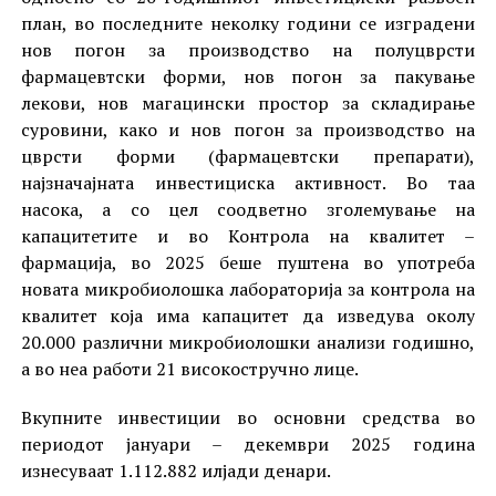
план, во последните неколку години се изградени
нов погон за производство на полуцврсти
фармацевтски форми, нов погон за пакување
лекови, нов магацински простор за складирање
суровини, како и нов погон за производство на
цврсти форми (фармацевтски препарати),
најзначајната инвестициска активност. Во таа
насока, а со цел соодветно зголемување на
капацитетите и во Контрола на квалитет –
фармација, во 2025 беше пуштена во употреба
новата микробиолошка лабораторија за контрола на
квалитет која има капацитет да изведува околу
20.000 различни микробиолошки анализи годишно,
a во неа работи 21 високостручно лице.
Вкупните инвестиции во основни средства во
периодот јануари – декември 2025 година
изнесуваат 1.112.882 илјади денари.