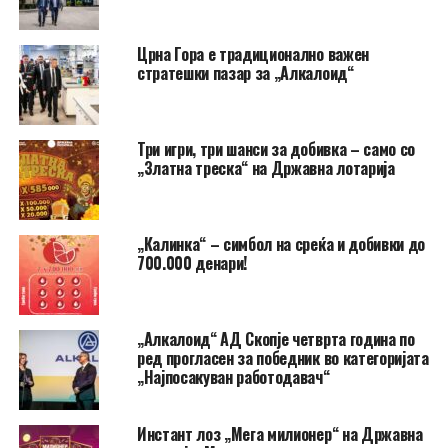
Црна Гора e традиционално важен
стратешки пазар за „Алкалоид“
Три игри, три шанси за добивка – само со
„Златна треска“ на Државна лотарија
„Калинка“ – симбол на среќа и добивки до
700.000 денари!
„Алкалоид“ АД Скопје четврта година по
ред прогласен за победник во категоријата
„Најпосакуван работодавач“
Инстант лоз „Мега милионер“ на Државна