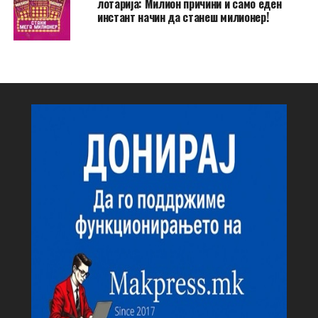
лотарија: Милион причини и само еден
инстант начин да станеш милионер!