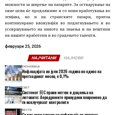
можности за ширење на пазарите. За остварување на
овие цели ќе продолжиме и со нови вработувања во
земјава, но и на странските пазари, притоа
континуирано вложувајќи во подигнувањето и во
усовршувањето на нивото на знаења и на вештини
на нашите вработени и во градењето таленти.
февруари 25, 2026
НАЈЧИТАНИ
НАЈНОВИ
ЕКОНОМИЈА
Инфлацијата во јули 2026 година во однос на
претходниот месец е 0,1%
СВЕТ
Системот ЕЕС прави метеж и доцнења на
летовите: Аеродромите принудени повремено да
ги исклучуваат контролите
ВЕСТИ
Седум нови случаи на инфекција со вирусот