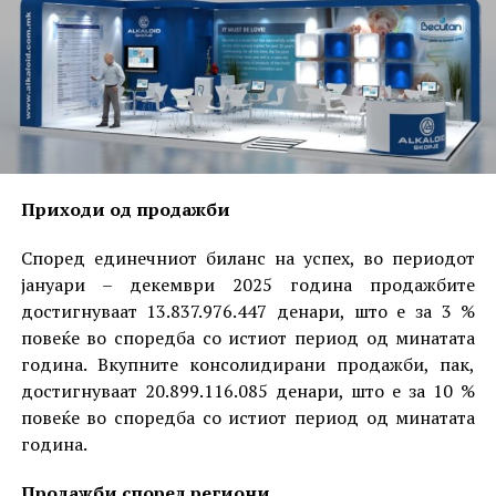
Приходи од продажби
Според единечниот биланс на успех, во периодот
јануари – декември 2025 година продажбите
достигнуваат 13.837.976.447 денари, што е за 3 %
повеќе во споредба со истиот период од минатата
година. Вкупните консолидирани продажби, пак,
достигнуваат 20.899.116.085 денари, што е за 10 %
повеќе во споредба со истиот период од минатата
година.
Продажби според региони