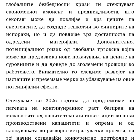
глобалните безбедносни кризи ги отежнуваат
економскиот амбиент и предвидливоста, што
секогаш може да повлијае и врз цените на
енергенсите, да создаде тешкотии во синџирите на
испораки, но и да повлијае врз достапноста на
одредени материјали. Дополнително,
потенцијалниот ризик од глобална трговска војна
може да предизвика нови покачувања на цените на
суровините и да доведе до зголемени трошоци во
работењето. Внимателно го следиме развојот на
настаните и преземаме мерки за ублажување на овие
потенцијални ефекти.
Очекуваме во 2026 година да продолжиме по
патеката на континуираниот раст базиран на
можностите од нашите тековни инвестиции во нови
производствени капацитети и опрема и од
вложувањата во развојно-истражувачки проекти, на
тој начин создавајќи конкурентно портфолио и