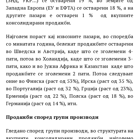
(ЗНД, УКР…) се остварени 19 %, во земјите од
Западна Европа (ЕУ и ЕФТА) се остварени 18 %, а на
другите пазари е остварен 1 % од вкупните
консолидирани продажби.
Најголем пораст кај извозните пазари, во споредба
со минатата година, бележат продажбите остварени
во Шведска и Австрија, каде што се зголемени 4-
пати, потоа во Холандија, каде што се зголемени 3-
пати, како и во Јужна Африка и Казахстан каде што
продажбите се зголемени 2 пати. Потоа следуваат
оние во Финска (раст од 53%), Ирска (раст од 35 %),
во Португалија (раст од 32 %), Грција (раст од 23%),
Ерменија (раст од 22 %), Полска (раст од 18 %), во
Германија (раст од 14 %), итн.
Продажби според групи производи
Гледано според групи производи, во структурата на
вкупните консолидирани продажби најголемо