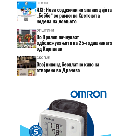
ВЕСТИ
ИЈЗ: Нови содржини на апликацијата
„Беббо“ во рамки на Светската
недела на доењето
ОПШТИНИ
Во Прилеп почнуваат
одбележувањата на 25-годишнината
од Карпалак
СКОПЈЕ
​Овој викенд бесплатно кино на
отворено во Драчево