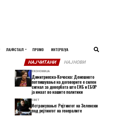
ЛАЈФСТАЈЛ
ПРОМО
ИНТЕРВЈУА
НАЈЧИТАНИ
НАЈНОВИ
ЕКОНОМИЈА
Димитриеска-Кочоска: Денешното
потпишување на договорите е силен
сигнал за довербата што ЕИБ и ЕБОР
ја имаат во нашите политики
СВЕТ
Истражување: Рејтингот на Зеленски
под рејтингот на генералите