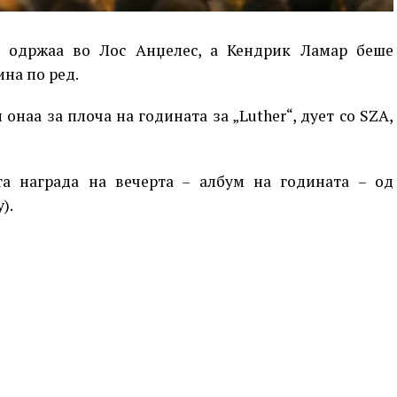
е одржаа во Лос Анџелес, а Кендрик Ламар беше
на по ред.
 онаа за плоча на годината за „Luther“, дует со SZA,
ата награда на вечерта – албум на годината – од
).