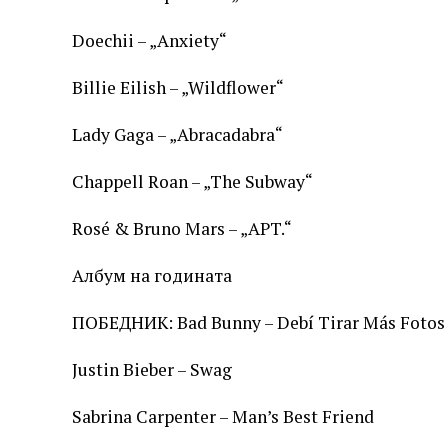
Doechii – „Anxiety“
Billie Eilish – „Wildflower“
Lady Gaga – „Abracadabra“
Chappell Roan – „The Subway“
Rosé & Bruno Mars – „APT.“
Албум на годината
ПОБЕДНИК: Bad Bunny – Debí Tirar Más Fotos
Justin Bieber – Swag
Sabrina Carpenter – Man’s Best Friend