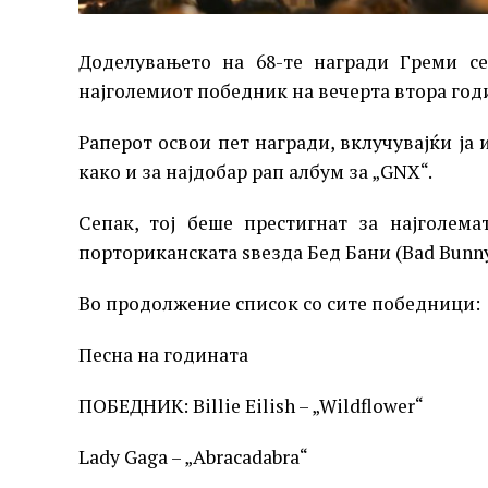
Доделувањето на 68-те награди Греми с
најголемиот победник на вечерта втора годи
Раперот освои пет награди, вклучувајќи ја и
како и за најдобар рап албум за „GNX“.
Сепак, тој беше престигнат за најголем
порториканската ѕвезда Бед Бани (Bad Bunny
Во продолжение список со сите победници:
Песна на годината
ПОБЕДНИК: Billie Eilish – „Wildflower“
Lady Gaga – „Abracadabra“