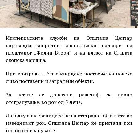
Инспекциските служби на Општина Центар
спроведоа вонредни инспекциски надзори на
плоштадот „Филип Втори” и на влезот на Старата
скопска чаршија.
При контролата беше утврдено постоење на повеќе
диво поставени и заградени објекти.
За истите се донесени решенија за нивно
отстранување, во рок од 5 дена.
Доколку сопствениците не ги отстранат објектите во
наведениот рок, Општина Центар ќе пристапи кон
нивно отстранување.