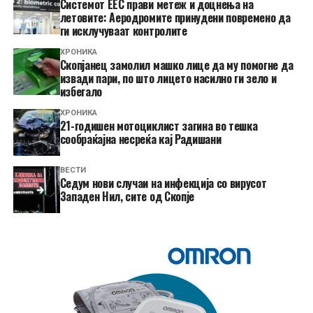
Системот ЕЕС прави метеж и доцнења на
летовите: Аеродромите принудени повремено да
ги исклучуваат контролите
ХРОНИКА
Скопјанец замолил машко лице да му помогне да
извади пари, по што лицето насилно ги зело и
избегало
ХРОНИКА
21-годишен мотоциклист загина во тешка
сообраќајна несреќа кај Радишани
ВЕСТИ
Седум нови случаи на инфекција со вирусот
Западен Нил, сите од Скопје