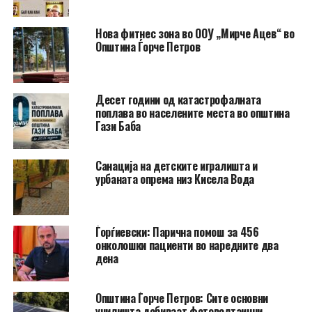
Нова фитнес зона во ООУ „Мирче Ацев“ во
Општина Ѓорче Петров
Десет години од катастрофалната
поплава во населените места во општина
Гази Баба
​Санација на детските игралишта и
урбаната опрема низ Кисела Вода
Ѓорѓиевски: Парична помош за 456
онколошки пациенти во наредните два
дена
Општина Ѓорче Петров: Сите основни
училишта добиваат фотоволтаични