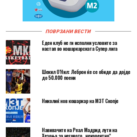
ПОВРЗАНИ ВЕСТИ
Еден клуб не ги исполни условите за
настап во кошаркарската Супер лига
Шекил О’Нил: Леброн ќе се обиде да дојде
до 50.000 поени
Николиќ нов кошаркар на МЗТ Скопје
Навивачите на Реал Мадрид лути на
Хезоња за неговото „некоректно“