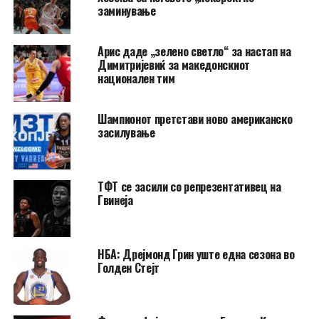
заминување
Арис даде „зелено светло“ за настап на
Димитријевиќ за македонскиот
национален тим
Шампионот претстави ново американско
засилување
ТФТ се засили со репрезентативец на
Гвинеја
НБА: Дрејмонд Грин уште една сезона во
Голден Стејт