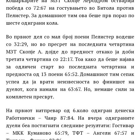
Кошаркарите на МЗТ Скопје Аеродром остварија
победа со 72:67 на гостувањето во Битола против
Пелистер. За домашниот тим ова беше прв пораз по
шесте одиграни кола.
Во првиот дел со мал број поени Пелистер водеше
со 32:29, но во пресрет на последната четвртина
МЗТ Скопје А. дојде до предност откако ја доби
третата четвртина со 22:17. Тоа како да беше најава
за одличен старт во последната четвртина и
предноста од 13 поени 65:52. Домашниот тим сепак
успеа да ја врати неизвесноста во финишот на
дуелот, кога намали на 63:67. Но, немаше сили за
комплетен пресврт.
На првиот натпревар од 6.коло одигран денеска
Работнички – Чаир 87:84. На вчера одиграните
дуели беа постигнати следниве резултати: Гостивар
– МКК Куманово 65:79, ТФТ – Ангели 67:57 и