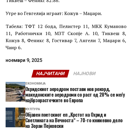
Тиквеш – Феникс 82:86.
Утре во Гевгелија играат: Кожув – Маџари.
Табела: ТФТ 12 бода, Пелистер 11, МКК Куманово
11, Работнички 10, МЗТ Скопје А. 10, Тиквеш 8,
Кожув 8, Феникс 8, Гостивар 7, Ангели 7, Маџари 6,
Чаир 6.
ноември 9, 2025
НАЈЧИТАНИ
НАЈНОВИ
ЕКОНОМИЈА
Охридскиот аеродром постави нов рекорд,
македонските аеродроми со раст од 28% се меѓу
најбрзорастечките во Европа
КУЛТУРА
Објавен поетскиот еп „Крстот на Охрид и
Светлината на Вечноста“ – 70-то книжевно дело
на Зоран Пејковски