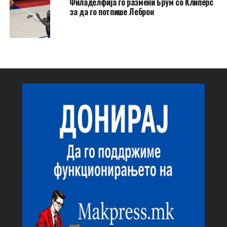
Филаделфија го размени Брум со Клиперс
за да го потпише Леброн