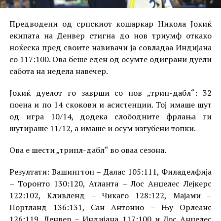
Предводени од српскиот кошаркар Никола Јокиќ
екипата на Денвер стигна до нов триумф откако
ноќеска пред своите навивачи ја совладаа Индијана
со 117:100. Ова беше еден од осумте одиграни дуели
сабота на недела навечер.
Јокиќ дуелот го заврши со нов „трип-дабл“: 32
поена и по 14 скокови и асистенции. Тој имаше шут
од игра 10/14, додека слободните фрлања ги
шутираше 11/12, а имаше и осум изгубени топки.
Ова е шести „трипл-дабл“ во оваа сезона.
Резултати: Вашингтон – Далас 105:111, Филаделфија
– Торонто 130:120, Атланта – Лос Анџелес Лејкерс
122:102, Кливленд – Чикаго 128:122, Мајами –
Портланд 136:131, Сан Антонио – Њу Орлеанс
126:119, Денвер – Индијана 117:100 и Лос Анџелес