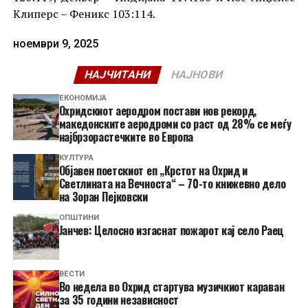
Клиперс – Феникс 103:114.
ноември 9, 2025
НАЈЧИТАНИ
НАЈНОВИ
ЕКОНОМИЈА
Охридскиот аеродром постави нов рекорд,
македонските аеродроми со раст од 28% се меѓу
најбрзорастечките во Европа
КУЛТУРА
Објавен поетскиот еп „Крстот на Охрид и
Светлината на Вечноста“ – 70-то книжевно дело
на Зоран Пејковски
ОПШТИНИ
Јанчев: Целосно изгаснат пожарот кај село Раец
ВЕСТИ
Во недела во Охрид стартува музичкиот караван
за 35 години независност