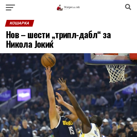
КОШАРКА
Нов – шести „трипл-дабл“ за
Никола Јокиќ