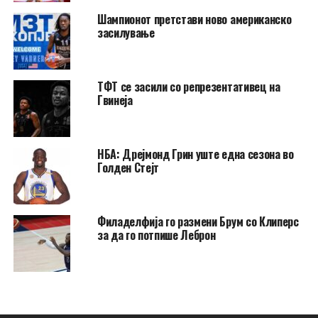
Шампионот претстави ново американско
засилување
ТФТ се засили со репрезентативец на
Гвинеја
НБА: Дрејмонд Грин уште една сезона во
Голден Стејт
Филаделфија го размени Брум со Клиперс
за да го потпише Леброн