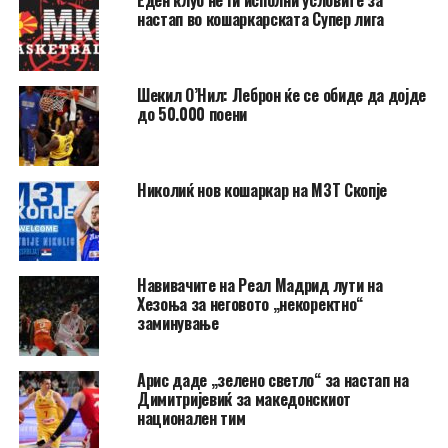
настап во кошаркарската Супер лига
Шекил О’Нил: Леброн ќе се обиде да дојде
до 50.000 поени
Николиќ нов кошаркар на МЗТ Скопје
Навивачите на Реал Мадрид лути на
Хезоња за неговото „некоректно“
заминување
Арис даде „зелено светло“ за настап на
Димитријевиќ за македонскиот
национален тим