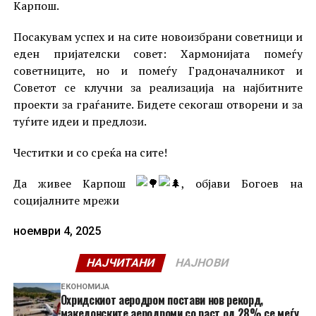
Карпош.
Посакувам успех и на сите новоизбрани советници и
еден пријателски совет: Хармонијата помеѓу
советниците, но и помеѓу Градоначалникот и
Советот се клучни за реализација на најбитните
проекти за граѓаните. Бидете секогаш отворени и за
туѓите идеи и предлози.
Честитки и со среќа на сите!
Да живее Карпош
, објави Богоев на
социјалните мрежи
ноември 4, 2025
НАЈЧИТАНИ
НАЈНОВИ
ЕКОНОМИЈА
Охридскиот аеродром постави нов рекорд,
македонските аеродроми со раст од 28% се меѓу