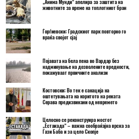
„Анима Мунди“ апелира за заштита на
животните за време на топлотниот бран
Ѓорѓиевски: Градскиот парк повторно го
враќа својот сјај
Појавата на бела пена во Вардар без
надминување на дозволените вредности,
покажуваат првичните анализи
Костовски: Во тек е санација на
оштетувањата на коритото на реката
Серава предизвикани од невремето
Целосно се реконструира мостот
„Естакада“ – важна сообраќајна врска за
Гази Баба и за цело Скопје