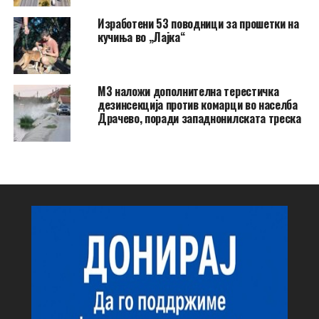
Изработени 53 поводници за прошетки на
кучиња во „Лајка“
МЗ наложи дополнителна терестичка
дезинсекција против комарци во населба
Драчево, поради западнонилската треска