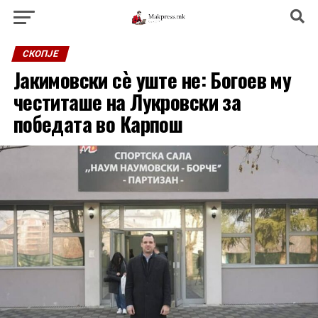
СКОПЈЕ
Јакимовски сè уште не: Богоев му
честиташе на Лукровски за
победата во Карпош