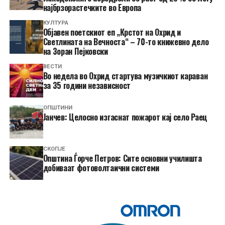
најбрзорастечките во Европа
КУЛТУРА
Објавен поетскиот еп „Крстот на Охрид и
Светлината на Вечноста“ – 70-то книжевно дело
на Зоран Пејковски
ВЕСТИ
Во недела во Охрид стартува музичкиот караван
за 35 години независност
ОПШТИНИ
Јанчев: Целосно изгаснат пожарот кај село Раец
СКОПЈЕ
Општина Ѓорче Петров: Сите основни училишта
добиваат фотоволтаични системи