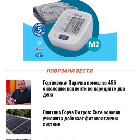
ПОВРЗАНИ ВЕСТИ
Ѓорѓиевски: Парична помош за 456
онколошки пациенти во наредните два
дена
Општина Ѓорче Петров: Сите основни
училишта добиваат фотоволтаични
системи