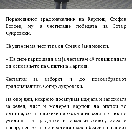
Поранешниот градоначалник на Карпош, Стефан
Богоев, му ја честиташе победата на Сотир
Лукровски.
Сè уште нема честитка од Стевчо Јакимовски.
– На сите карпошани им ја честитам 49 годишнината
од основањето на Општина Карпош!
Честитки за изборот и до новоизбраниот
градоначалник, Сотир Лукровски.
На овој ден, искрено посакувам идејата и заложбата
за зелен, чист и модерен Карпош да опстои во
иднина, со што повеќе паркови и игралишта, полни
училишта и градинки и маалски живот, смеа и
џагор, нешто што е традиционален белег на нашиот