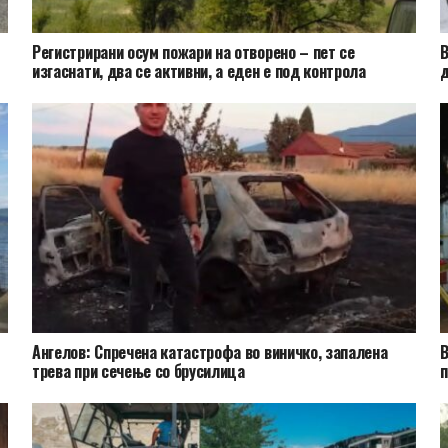
Регистрирани осум пожари на отворено – пет се
В
изгаснати, два се активни, а еден е под контрола
д
Ангелов: Спречена катастрофа во виничко, запалена
В
трева при сечење со брусилица
п