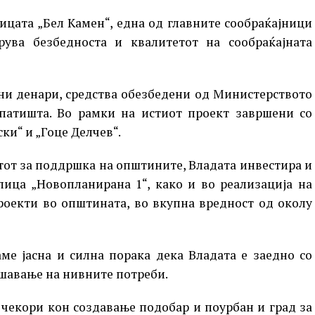
ицата „Бел Камен“, една од главните сообраќајници
ува безбедноста и квалитетот на сообраќајната
они денари, средства обезбедени од Министерството
 патишта. Во рамки на истиот проект завршени со
ки“ и „Гоце Делчев“.
тот за поддршка на општините, Владата инвестира и
лица „Новопланирана 1“, како и во реализација на
роекти во општината, во вкупна вредност од околу
ме јасна и силна порака дека Владата е заедно со
ешавање на нивните потреби.
чекори кон создавање подобар и поурбан и град за