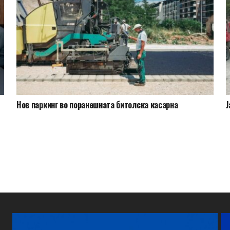
Нов паркинг во поранешната битолска касарна
Ј