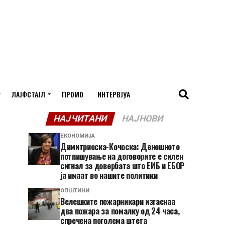
ЛАЈФСТАЈЛ
ПРОМО
ИНТЕРВЈУА
НАЈЧИТАНИ
НАЈНОВИ
ЕКОНОМИЈА
Димитриеска-Кочоска: Денешното
потпишување на договорите е силен
сигнал за довербата што ЕИБ и ЕБОР
ја имаат во нашите политики
ОПШТИНИ
Велешките пожарникари изгаснаа
два пожара за помалку од 24 часа,
спречена поголема штета