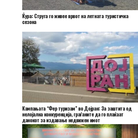
Ќура: Струга го живее врвот на летната туристичка
сезона
Кампањата “Фер туризам” во Дојран: За заштита од
нелојална конкуренција, граѓаните да го плаќаат
данокот за издавање недвижен имот