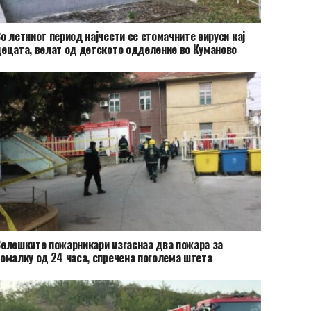
о летниот период најчести се стомачните вируси кај
ецата, велат од детското одделение во Куманово
елешките пожарникари изгаснаа два пожара за
омалку од 24 часа, спречена поголема штета