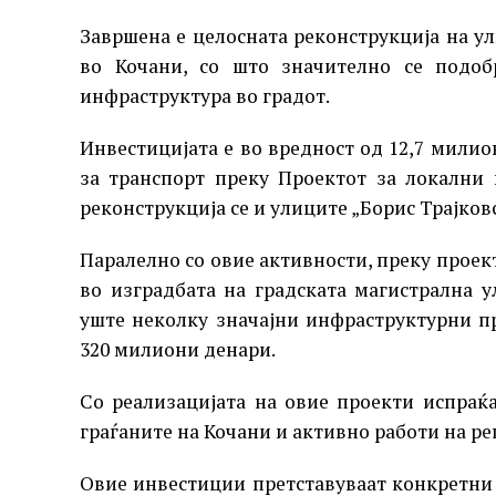
Завршена е целосната реконструкција на ул
во Кочани, со што значително се подобр
инфраструктура во градот.
Инвестицијата е во вредност од 12,7 мили
за транспорт преку Проектот за локални
реконструкција се и улиците „Борис Трајковс
Паралелно со овие активности, преку проек
во изградбата на градската магистрална у
уште неколку значајни инфраструктурни п
320 милиони денари.
Со реализацијата на овие проекти испраќа
граѓаните на Кочани и активно работи на р
Овие инвестиции претставуваат конкретни 