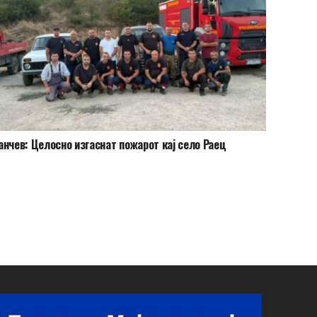
анчев: Целосно изгаснат пожарот кај село Раец