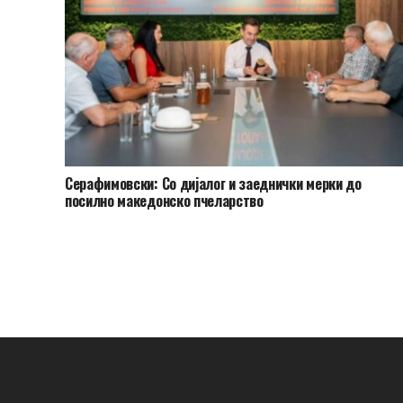
Серафимовски: Со дијалог и заеднички мерки до
посилно македонско пчеларство