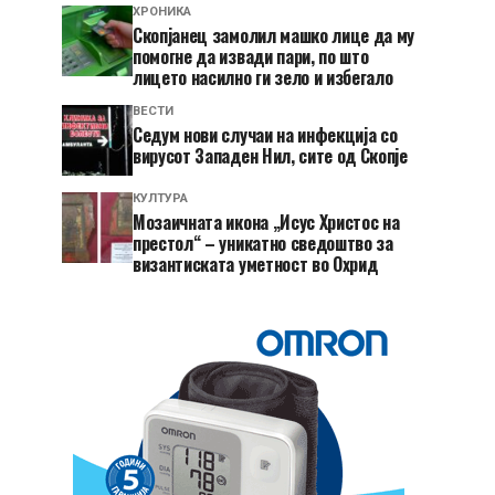
ХРОНИКА
Скопјанец замолил машко лице да му
помогне да извади пари, по што
лицето насилно ги зело и избегало
ВЕСТИ
Седум нови случаи на инфекција со
вирусот Западен Нил, сите од Скопје
КУЛТУРА
Мозаичната икона „Исус Христос на
престол“ – уникатно сведоштво за
византиската уметност во Охрид