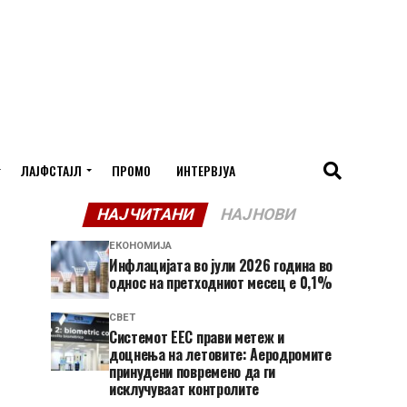
ЛАЈФСТАЈЛ
ПРОМО
ИНТЕРВЈУА
НАЈЧИТАНИ
НАЈНОВИ
ЕКОНОМИЈА
Инфлацијата во јули 2026 година во
однос на претходниот месец е 0,1%
СВЕТ
Системот ЕЕС прави метеж и
доцнења на летовите: Аеродромите
принудени повремено да ги
исклучуваат контролите