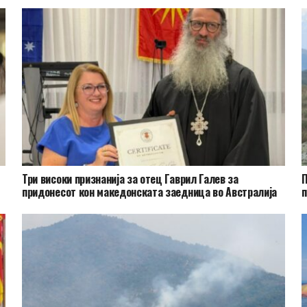
Три високи признанија за отец Гаврил Галев за
П
придонесот кон македонската заедница во Австралија
п