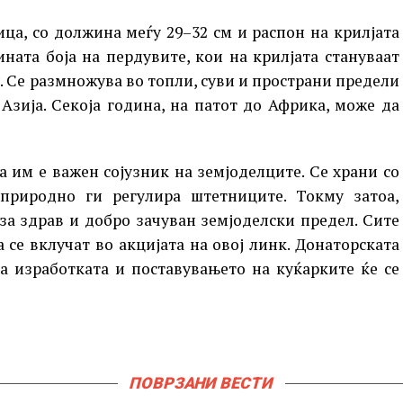
ца, со должина меѓу 29–32 см и распон на крилјата
ината боја на пердувите, кои на крилјата стануваат
 Се размножува во топли, суви и пространи предели
Азија. Секоја година, на патот до Африка, може да
 им е важен сојузник на земјоделците. Се храни со
природно ги регулира штетниците. Токму затоа,
 за здрав и добро зачуван земјоделски предел. Сите
се вклучат во акцијата на овој линк. Донаторската
, а изработката и поставувањето на куќарките ќе се
ПОВРЗАНИ ВЕСТИ