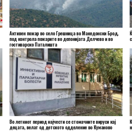
Активен пожар во село Грешница во Македонски Брод,
Ќ
под контрола пожарите во депонијата Делчево и во
с
гостиварско Паталишта
Во летниот период најчести се стомачните вируси кај
К
децата, велат од детското одделение во Куманово
н