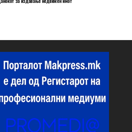
анокот за издавање недвижен имот