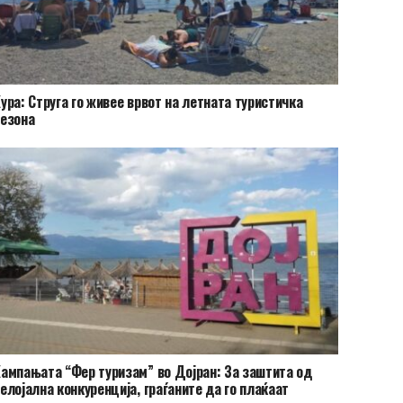
ура: Струга го живее врвот на летната туристичка
езона
ампањата “Фер туризам” во Дојран: За заштита од
елојална конкуренција, граѓаните да го плаќаат