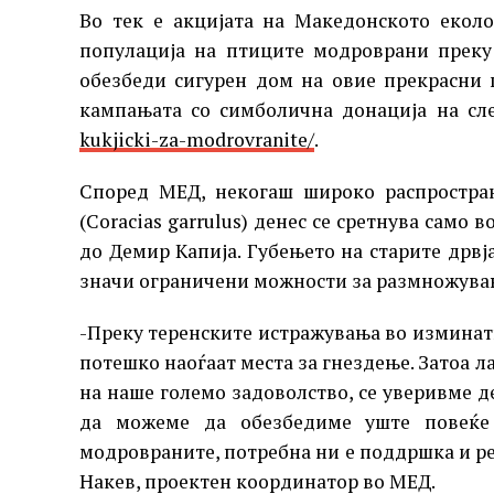
Во тек е акцијата на Македонското екол
популација на птиците модроврани преку
обезбеди сигурен дом на овие прекрасни 
кампањата со симболична донација на сл
kukjicki-za-modrovranite/
.
Според МЕД, некогаш широко распростран
(Coracias garrulus) денес се сретнува само
до Демир Капија. Губењето на старите дрвј
значи ограничени можности за размножувањ
-Преку теренските истражувања во изминат
потешко наоѓаат места за гнездење. Затоа 
на наше големо задоволство, се уверивме д
да можеме да обезбедиме уште повеќе 
модровраните, потребна ни е поддршка и ре
Накев, проектен координатор во МЕД.