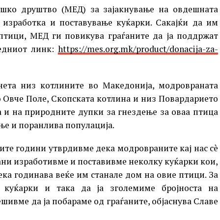
ошко друштво (МЕД) за зајакнување на овдешната
 изработка и поставување куќарки. Сакајќи да им
птици, МЕД ги повикува граѓаните да ја поддржат
едниот линк:
https://mes.org.mk/product/donacija-za-
ета низ котлините во Македонија, модровраната
 во Овче Поле, Скопската котлина и низ Повардарието
а и на природните дупки за гнездење за оваа птица
е и поранлива популација.
ите години утврдивме дека модровраните кај нас сè
лани изработивме и поставивме неколку куќарки кои,
ека годинава веќе им станале дом на овие птици. За
куќарки и така да ја зголемиме бројноста на
шивме да ја побараме од граѓаните, објаснува Славе