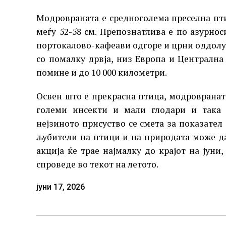
Модровраната е средноголема преселна пти
меѓу 52-58 см. Препознатлива е по азурнос
портокалово-кафеави одгоре и црни оддолу.
со помалку дрвја, низ Европа и Централна 
помине и до 10 000 километри.
Освен што е прекрасна птица, модровраната
големи инсекти и мали глодари и така 
нејзиното присуство се смета за показател
љубители на птици и на природата може да 
акција ќе трае најмалку до крајот на јуни
спроведе во текот на летото.
јуни 17, 2026