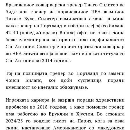
Бразилскиот кошаркарски тренер Тиаго Сплитер ќе
биде нов тренер на поранешниот НБА шампион
Чикаго Булс. Сплитер изминатава сезона ја мина
како тренер на Портланд и избори плеј оф со биланс
42-40 (победи/порази). Во плеј офот неговата екипа
беше елиминирана во првото коло од финалистот
Сан Антонио. Сплитер е првиот бразилски кошаркар
во НБА лигата што ја освои шампионската титула со
Сан Антонио во 2014 година.
Тој на позицијата тренер во Портланд го замени
Чонси Билапс, кој доби суспензија поради
вмешаност во илегално обложување.
Играчката кариера ја заврши поради здравствени
проблеми во 2018 година, а како помошен тренер
има работено во Бруклин и Хјустон. Во сезоната
2024/25 го водеше тимот на Париз, кога за оваа
екипа настапуваше Американецот со македонски