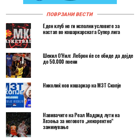
ПОВРЗАНИ ВЕСТИ
Еден клуб не ги исполни условите за
настап во кошаркарската Супер лига
Шекил О’Нил: Леброн ќе се обиде да дојде
до 50.000 поени
Николиќ нов кошаркар на МЗТ Скопје
Навивачите на Реал Мадрид лути на
Хезоња за неговото „некоректно“
заминување