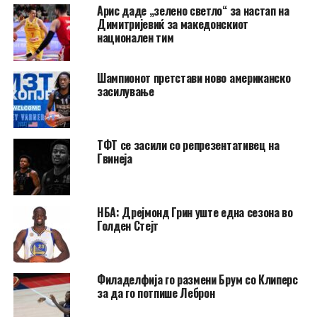
Арис даде „зелено светло“ за настап на
Димитријевиќ за македонскиот
национален тим
Шампионот претстави ново американско
засилување
ТФТ се засили со репрезентативец на
Гвинеја
НБА: Дрејмонд Грин уште една сезона во
Голден Стејт
Филаделфија го размени Брум со Клиперс
за да го потпише Леброн