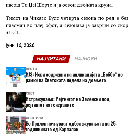
пасош Ти Џеј Шортс и ја освои двојната круна.
Тимот на Чикаго Булс четврта сезона по ред е без
пласман во плеј офот, а сезонава ја заврши со скор
31-51.
јуни 16, 2026
НАЈЧИТАНИ
НАЈНОВИ
ВЕСТИ
ИЈЗ: Нови содржини на апликацијата „Беббо“ во
рамки на Светската недела на доењето
СВЕТ
Истражување: Рејтингот на Зеленски под
рејтингот на генералите
ОПШТИНИ
Во Прилеп почнуваат одбележувањата на 25-
годишнината од Карпалак