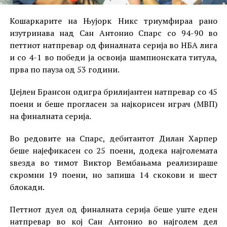
Кошаркарите на Њујорк Никс триумфираа рано
изутринава над Сан Антонио Спарс со 94-90 во
петтиот натпревар од финалната серија во НБА лига
и со 4-1 во победи ја освоија шампионската титула,
прва по пауза од 53 години.
Џејлен Брансон одигра брилијантен натпревар со 45
поени и беше прогласен за најкорисен играч (МВП)
на финалната серија.
Во редовите на Спарс, дебитантот Дилан Харпер
беше најефикасен со 25 поени, додека најголемата
ѕвезда во тимот Виктор Вембањама реализираше
скромни 19 поени, но запиша 14 скокови и шест
блокади.
Петтиот дуел од финалната серија беше уште еден
натпревар во кој Сан Антонио во најголем дел