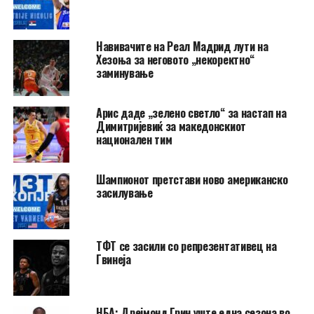
Навивачите на Реал Мадрид лути на
Хезоња за неговото „некоректно“
заминување
Арис даде „зелено светло“ за настап на
Димитријевиќ за македонскиот
национален тим
Шампионот претстави ново американско
засилување
ТФТ се засили со репрезентативец на
Гвинеја
НБА: Дрејмонд Грин уште една сезона во