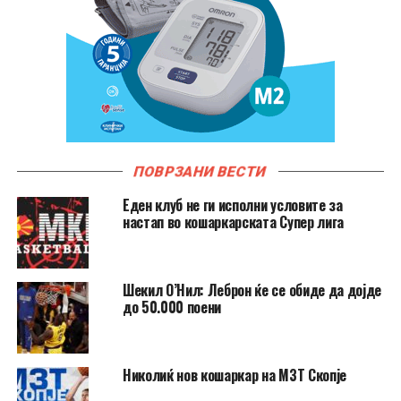
ПОВРЗАНИ ВЕСТИ
Еден клуб не ги исполни условите за
настап во кошаркарската Супер лига
Шекил О’Нил: Леброн ќе се обиде да дојде
до 50.000 поени
Николиќ нов кошаркар на МЗТ Скопје