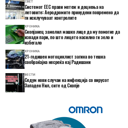
СВЕТ
Системот ЕЕС прави метеж и доцнења на
летовите: Аеродромите принудени повремено да
ги исклучуваат контролите
ХРОНИКА
Скопјанец замолил машко лице да му помогне да
извади пари, по што лицето насилно ги зело и
избегало
ХРОНИКА
21-годишен мотоциклист загина во тешка
сообраќајна несреќа кај Радишани
ВЕСТИ
Седум нови случаи на инфекција со вирусот
Западен Нил, сите од Скопје