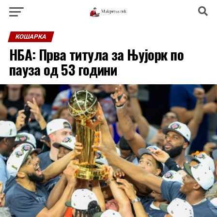
КОШАРКА
НБА: Прва титула за Њујорк по
пауза од 53 години