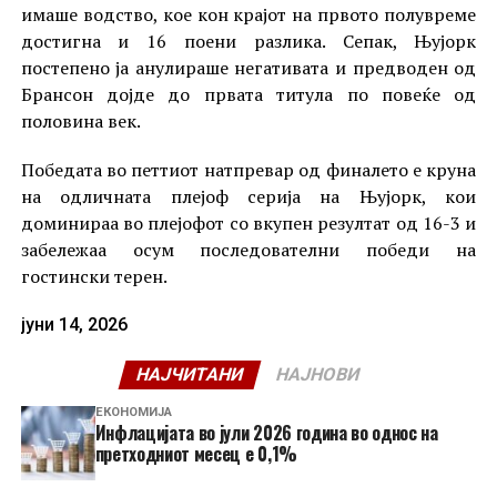
имаше водство, кое кон крајот на првото полувреме
достигна и 16 поени разлика. Сепак, Њујорк
постепено ја анулираше негативата и предводен од
Брансон дојде до првата титула по повеќе од
половина век.
Победата во петтиот натпревар од финалето е круна
на одличната плејоф серија на Њујорк, кои
доминираа во плејофот со вкупен резултат од 16-3 и
забележаа осум последователни победи на
гостински терен.
јуни 14, 2026
НАЈЧИТАНИ
НАЈНОВИ
ЕКОНОМИЈА
Инфлацијата во јули 2026 година во однос на
претходниот месец е 0,1%