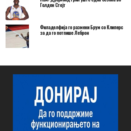
Голден Стејт
Филаделфија го размени Брум со Клиперс
за да го потпише Леброн