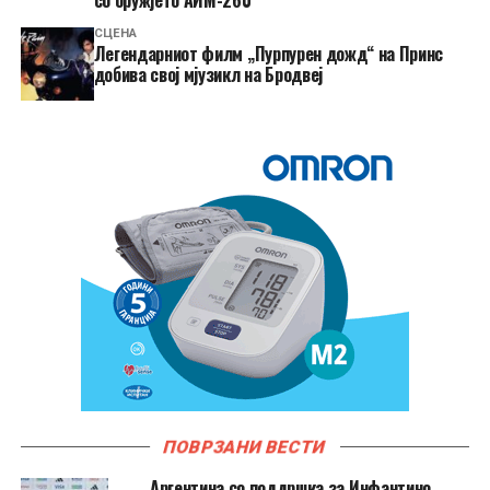
со оружјето АИМ-260
СЦЕНА
Легендарниот филм „Пурпурен дожд“ на Принс
добива свој мјузикл на Бродвеј
ПОВРЗАНИ ВЕСТИ
Аргентина со поддршка за Инфантино