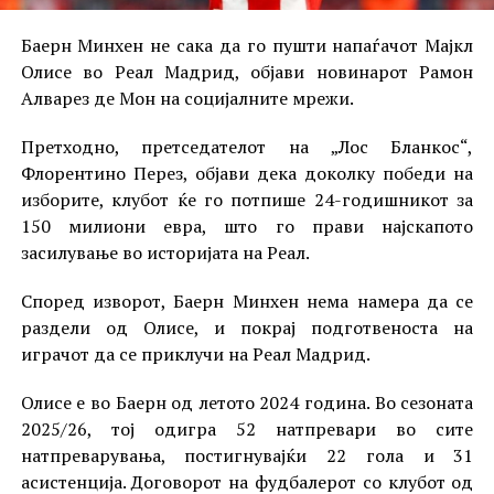
Баерн Минхен не сака да го пушти напаѓачот Мајкл
Олисе во Реал Мадрид, објави новинарот Рамон
Алварез де Мон на социјалните мрежи.
Претходно, претседателот на „Лос Бланкос“,
Флорентино Перез, објави дека доколку победи на
изборите, клубот ќе го потпише 24-годишникот за
150 милиони евра, што го прави најскапото
засилување во историјата на Реал.
Според изворот, Баерн Минхен нема намера да се
раздели од Олисе, и покрај подготвеноста на
играчот да се приклучи на Реал Мадрид.
Олисе е во Баерн од летото 2024 година. Во сезоната
2025/26, тој одигра 52 натпревари во сите
натпреварувања, постигнувајќи 22 гола и 31
асистенција. Договорот на фудбалерот со клубот од