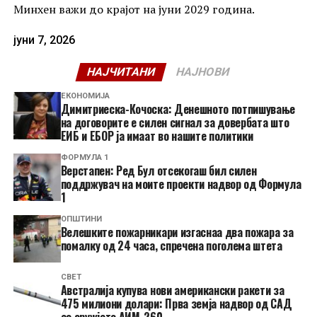
Минхен важи до крајот на јуни 2029 година.
јуни 7, 2026
НАЈЧИТАНИ
НАЈНОВИ
ЕКОНОМИЈА
Димитриеска-Кочоска: Денешното потпишување
на договорите е силен сигнал за довербата што
ЕИБ и ЕБОР ја имаат во нашите политики
ФОРМУЛА 1
Верстапен: Ред Бул отсекогаш бил силен
поддржувач на моите проекти надвор од Формула
1
ОПШТИНИ
Велешките пожарникари изгаснаа два пожара за
помалку од 24 часа, спречена поголема штета
СВЕТ
Австралија купува нови американски ракети за
475 милиони долари: Прва земја надвор од САД