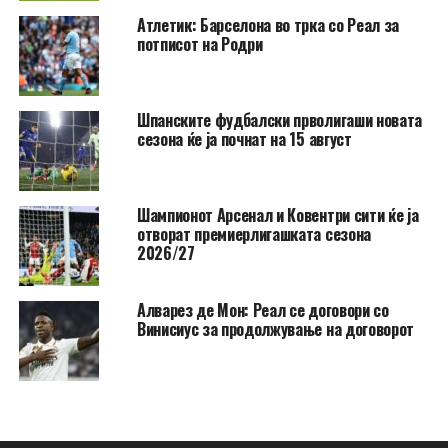
Атлетик: Барселона во трка со Реал за
потписот на Родри
Шпанските фудбалски прволигаши новата
сезона ќе ја почнат на 15 август
Шампионот Арсенал и Ковентри сити ќе ја
отворат премиерлигашката сезона
2026/27
Алварез де Мон: Реал се договори со
Винисиус за продолжување на договорот