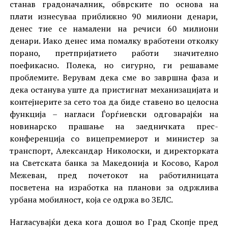
станав градоначалник, обврските по основа на
плати изнесуваа приближно 90 милиони денари,
денес тие се намалени на речиси 60 милиони
денари. Иако денес има помалку вработени отколку
порано, претпријатието работи значително
поефикасно. Полека, но сигурно, ги решаваме
проблемите. Верувам дека сме во завршна фаза и
дека останува уште да пристигнат механизацијата и
контејнерите за сето тоа да биде ставено во целосна
функција – нагласи Ѓорѓиевски одговарајќи на
новинарско прашање на заедничката прес-
конференција со вицепремиерот и министер за
транспорт, Александар Николоски, и директорката
на Светската банка за Македонија и Косово, Карол
Межеван, пред почетокот на работилницата
посветена на изработка на планови за одржлива
урбана мобилност, која се одржа во ЗЕЛС.
Нагласувајќи дека кога дошол во Град Скопје пред