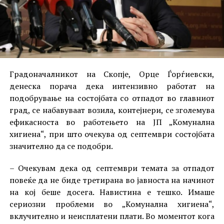
Градоначалникот на Скопје, Орце Ѓорѓиевски,
денеска порача дека интензивно работат на
подобрување на состојбата со отпадот во главниот
град, се набавуваат возила, контејнери, се зголемува
ефикасноста во работењето на ЈП „Комунална
хигиена“, при што очекува од септември состојбата
значително да се подобри.
– Очекувам дека од септември темата за отпадот
повеќе да не биде третирана во јавноста на начинот
на кој беше досега. Навистина е тешко. Имаше
сериозни проблеми во „Комунална хигиена“,
вклучително и неисплатени плати. Во моментот кога