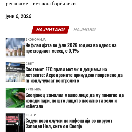
решаваме – истакна Ѓорѓивски.
јуни 6, 2026
НАЈЧИТАНИ
НАЈНОВИ
ЕКОНОМИЈА
Инфлацијата во јули 2026 година во однос на
претходниот месец е 0,1%
СВЕТ
Системот ЕЕС прави метеж и доцнења на
летовите: Аеродромите принудени повремено да
ги исклучуваат контролите
ХРОНИКА
Скопјанец замолил машко лице да му помогне да
извади пари, по што лицето насилно ги зело и
избегало
ВЕСТИ
Седум нови случаи на инфекција со вирусот
Западен Нил, сите од Скопје