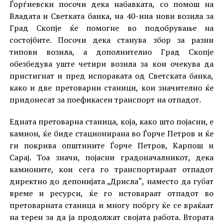
Ѓорѓиевски посочи дека набавката, со помош на
Владата и Светката банка, на 40-ина нови возила за
Град Скопје ќе помогне во подобрување на
состојбите. Посочи дека станува збор за разни
типови возила, а дополнително Град Скопје
обезбедува уште четири возила за кои очекува да
пристигнат и пред испораката од Светската банка,
како и две претоварни станици, кои значително ќе
придонесат за поефикасен транспорт на отпадот.
Едната претоварна станица, која, како што појасни, е
камион, ќе биде стационирана во Ѓорче Петров и ќе
ги покрива општините Ѓорче Петров, Карпош и
Сарај. Тоа значи, појасни градоначалникот, дека
камионите, кои сега го транспортираат отпадот
директно до депонијата „Дрисла“, наместо да губат
време и ресурси, ќе го истовараат отпадот во
претоварната станица и многу побргу ќе се враќаат
на терен за да ја продолжат својата работа. Втората