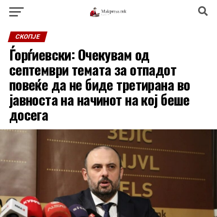
СКОПЈЕ
Ѓорѓиевски: Очекувам од
септември темата за отпадот
повеќе да не биде третирана во
јавноста на начинот на кој беше
досега