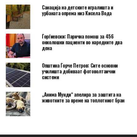
​Санација на детските игралишта и
урбаната опрема низ Кисела Вода
Ѓорѓиевски: Парична помош за 456
онколошки пациенти во наредните два
дена
Општина Ѓорче Петров: Сите основни
училишта добиваат фотоволтаични
системи
„Анима Мунди“ апелира за заштита на
животните за време на топлотниот бран