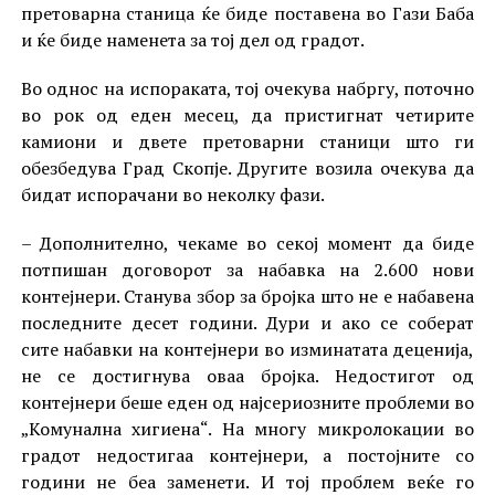
претоварна станица ќе биде поставена во Гази Баба
и ќе биде наменета за тој дел од градот.
Во однос на испораката, тој очекува набргу, поточно
во рок од еден месец, да пристигнат четирите
камиони и двете претоварни станици што ги
обезбедува Град Скопје. Другите возила очекува да
бидат испорачани во неколку фази.
– Дополнително, чекаме во секој момент да биде
потпишан договорот за набавка на 2.600 нови
контејнери. Станува збор за бројка што не е набавена
последните десет години. Дури и ако се соберат
сите набавки на контејнери во изминатата деценија,
не се достигнува оваа бројка. Недостигот од
контејнери беше еден од најсериозните проблеми во
„Комунална хигиена“. На многу микролокации во
градот недостигаа контејнери, а постојните со
години не беа заменети. И тој проблем веќе го