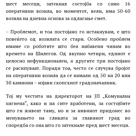
шест месеци, затекнал состојба со само 16
оперативни возила, во моментот, вели, има 50-60
возила на дневна основа за одлагање смет.
– Проблемот, и тоа постојано го истакнувам, е што
повеќето од возилата се стари. Особено проблем
имаме со роботите што беа набавени чинам во
времето на Шилегов. Од вкупно четири, едниот е
целосно нефункционален, а другите три постојано
се расипуваат. Поради тоа, често се случува бројот
на оперативни возила да се намали од 50 на 20 или
30 камиони – изјави скопскиот градоначалник.
Тој му честита на директорот на ЈП „Комунална
хигиена“, како и на сите вработени, за состојбите
што ги живеат таму, но и за нивниот придонес во
менувањето на сликата за главниот град во
споредба со она што го затекнале пред шест месеци.